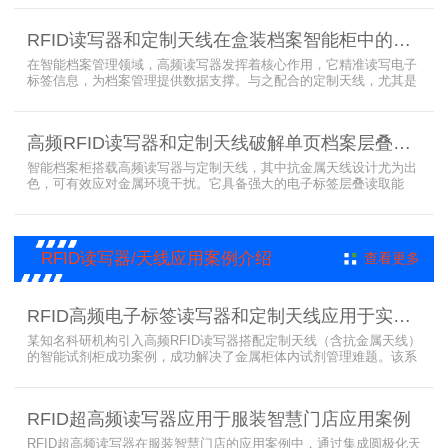
别的方法，工具可在24小时内随时领取。租借及归还流程：工具需求
者在仓库门口刷员工证，按权限开门，在工具柜内选择工具后，滑动
RFID读写器和定制天线在盒装档案智能柜中的应用方案
卡片打开门，取出后关门以完成工具租赁流程。
在智能档案管理领域，高频读写器发挥着核心作用，它精准读写电子
标签信息，为档案管理提供数据支撑。与之配合的定制天线，尤其是
抗金属天线，能克服金属环境干扰，稳定传输信号。智能档案柜与卷
宗柜作为存储载体，借助高频读写器与电子标签的联动，实现档案快
速定位、存取。这种融合定制天线、抗金属天线、电子标签的智能管
高频RFID读写器和定制天线破解单页档案层叠识别难题
理方案，让档案管理更高效、精准。
智能档案柜搭载高频读写器与定制天线，其中抗金属天线设计尤为出
色，可有效应对金属环境干扰。它具备强大的电子标签层叠读取能
力，能精准识别绝密文件、人事档案、设计图纸、答题卡、银行印鉴
卡等各类资料。无论资料如何堆叠摆放，都能快速准确读取信息，为
重要资料管理提供高效、安全的解决方案，确保每一份文件资料都能
被妥善管理与精准追踪。
RFID读写器/天线应用案例介绍
查看更多
RFID高频电子标签读写器和定制天线应用于实验室试剂管理成功案例
某知名科研机构引入高频RFID读写器搭配定制天线（含抗金属天线）
的智能试剂柜成功案例，成功解决了金属柜体内试剂管理难题。该系
统通过高频电子标签读写器快速精准识别试剂标签，定制天线确保信
号无损传输，抗金属天线有效适应金属腔体环境，实现对贴有电子标
签的试剂实时盘点与位置追踪。
RFID超高频读写器应用于服装智慧门店应用案例
RFID超高频读写器在服装智慧门店的应用案例中，通过集成圆极化天