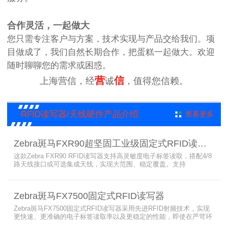
合作灵活，一起做大
您只需专注客户与方案，技术实现与产品交给我们。项
目做成了，我们自然长期合作，把蛋糕一起做大。欢迎
随时聊聊您的需求或困惑。
营
信
上海营信，经
诚
，值得您信赖。
RFID读写器/天线硬件产品介绍
查看更多
Zebra斑马FXR90超坚固工业级固定式RFID读写器
这款Zebra FXR90 RFID读写器支持高灵敏度电子标签读取，搭配4/8
路天线接口或可选集成天线，实现大范围、稳定覆盖。支持
PoE/PoE+、24V直流供电，内置Wi-Fi 6、蓝牙5.3、可选5G/GPS，
采用IP65/IP67密封与宽温设计，可在潮湿、多尘、高低温、振动环
境中长期稳定运行，为仓储、制造、物流、资产追踪提供高性能RFID
Zebra斑马FX7500固定式RFID读写器
识别能力。
Zebra斑马FX7500固定式RFID读写器采用先进RFID射频技术，实现
更快速、更准确的电子标签读取率以及更稳定的性能，即使在严苛环
境下也不例外。先进的射频技术与基于Linux的更灵活网络基础架构