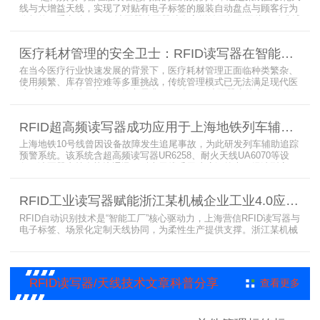
线与大增益天线，实现了对贴有电子标签的服装自动盘点与顾客行为
分析的双重突破。RFID读写器读写器结合高增益圆极化天线，精准捕
捉商品位置与试穿数据。系统实时更新库存状态，分析顾客偏好，为
门店提供爆款预测与精准营销支持。这一RFID应用案例不仅提升了管
医疗耗材管理的安全卫士：RFID读写器在智能货架新应用案例
理效率，更通过数据驱动决策，助力服装行业实现智慧化转型。
在当今医疗行业快速发展的背景下，医疗耗材管理正面临种类繁杂、
使用频繁、库存管控难等多重挑战，传统管理模式已无法满足现代医
院对高效、精准及安全的核心需求。而以RFID读写器为核心组件的智
能货架技术，正以“医疗耗材管理安全卫士”的角色，凭借与电子标
签、场景化定制天线的协同作用，为医疗耗材管理带来革命性解决方
RFID超高频读写器成功应用于上海地铁列车辅助追踪预警系统
案，开启智能化管理新篇章
上海地铁10号线曾因设备故障发生追尾事故，为此研发列车辅助追踪
预警系统。该系统含超高频读写器UR6258、耐火天线UA6070等设
备，读写器支持多协议通讯，耐火天线采用玻璃钢外壳。经选型定
制，2013年初安装运行，已成功应用于3条地铁线，此为超高频读写
器、耐火天线等成功应用案例，地铁安全性大增。
RFID工业读写器赋能浙江某机械企业工业4.0应用案例
RFID自动识别技术是“智能工厂”核心驱动力，上海营信RFID读写器与
电子标签、场景化定制天线协同，为柔性生产提供支撑。浙江某机械
公司引入含上海营信工业高频读写器HR9218的MES系统，搭配定制
天线与标签，构建智能生产体系。其读写器在协同、性价比等方面表
现出色，是工业4.0成功应用案例。
RFID读写器/天线技术文章科普分享
查看更多