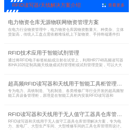
RFID读写器/天线解决方案介绍
查看更多
电力物资仓库无源物联网物资管理方案
在电力行业物资管理中，电力物资仓库因物资数量大、种类杂、立体
货架高，传统人工盘点需依赖堆垛机上下架物资、手持终端逐件扫
描，存在效率低、耗时长、库存异常发现不及时等问题。为实现无人
值守库房目标，基于无源物联网技术，方案采用 “中心节点+ 分布式
节点” 主从架构，依托超RFID读写器实现信号收发与数据处理，结合
RFID技术应用于智能试剂管理
超高频读写器、大增益天线、电子标签等核心设备，构建全流程自动
化物资管理方案。
通过将RFID电子标签粘贴或注射在试管上，利用HR7748高频读写器
和HA1026定制高频天线做成试剂管理柜或试剂管理货架，可以大大
提升实验室试剂管理的效率，实现试剂入库、存储、出库和盘点的自
动化管理。凭借着RFID识别标签的特有功能，管理者能够实时获取试
剂的信息，同时可以根据企业自身情况对试剂进行任意分类和设置控
超高频RFID读写器和天线用于智能工具柜管理方案
制权限。相对于传统的管理方式，智能试剂管理可以在提高管理效率
外，更加方便地实现对试剂
专为电力、高铁制造、飞机制造、各类维修厂等行业开发的超高频智
能工具设备管理柜，原理是在智能工具柜内安装RFID读写器和
UA2323超高频智能柜天线，借用和归还时使用UKA02控制器的APP
控制RFID读写器和天线扫描工具柜内工具上的电子标签，显示借还清
单以及库存工具清单，并采用刷卡、刷身份证、指纹或人脸识别对借
RFID读写器和天线用于无人值守工器具仓库管理解决方案
用人、归还人进行权限管理。
RFID读写器和天线用于无人值守工器具仓库管理解决方案，专为电
力、发电厂、大型生产车间、大型维修车间的工具仓库管理而设计。
采用在库房内安装RFID读写器和天线实时对装有电子标签的工器具识