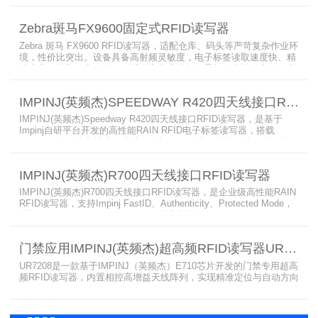
相结合，集成了所需的工具和开放标准接口，可方便快捷地部署RFID
和后台应用程序。这个固定式RFID电子标签读写器可以更低的读写点
Zebra斑马FX9600固定式RFID读写器
平均成本提供稳定的高性能，更高的读写器灵敏度和更强的抗干扰能
力。
Zebra 斑马 FX9600 RFID读写器，适配仓库、码头等严苛复杂作业环
境，性价比突出。设备具备高射频灵敏度，电子标签读取速度快、精
准度高、读取距离更远，可适配高密度射频场景与复杂软件应用，实
现收货、入库、分拣、出库全流程库存自动化管理。支持内嵌程序、
POE/POE + 供电，部署便捷、射频输出稳定；多天线端口设计覆盖
IMPINJ(英频杰)SPEEDWAY R420四天线接口RFID读写器
范围广，耐高低温、防尘防潮，有效降低部署与运维总成本。
IMPINJ(英频杰)Speedway R420四天线接口RFID读写器，是基于
Impinj自研平台开发的高性能RAIN RFID电子标签读写器，搭载
AutoPilot自动优化技术，支持PoE与DC双供电，性能可靠、抗干扰
强，适配多行业高要求场景，是专业高效的企业级RFID读写器，可精
准识别各类电子标签。​
IMPINJ(英频杰)R700四天线接口RFID读写器
IMPINJ(英频杰)R700四天线接口RFID读写器，是企业级高性能RAIN
RFID读写器，支持Impinj FastID、Authenticity、Protected Mode，
配备Impinj IoT Device Interface，原生支持MQTT、REST API、
LLRP v1.0.1协议，性能强劲、抗干扰强，适配多行业高吞吐场景，
是专业可靠的企业级RFID读写器。​
门禁应用IMPINJ(英频杰)超高频RFID读写器UR7208
UR7208是一款基于IMPINJ（英频杰）E710芯片开发的门禁专用超高
频RFID读写器，内置相控高增益天线阵列，实现精准定位与自动方向
识别，搭载Linux系统，支持定制语音播报，抗干扰强，适配仓储进
出、服装门店防盗等门禁场景，性能卓越且支持二次开发，是门禁应
用的优选RFID读写器。