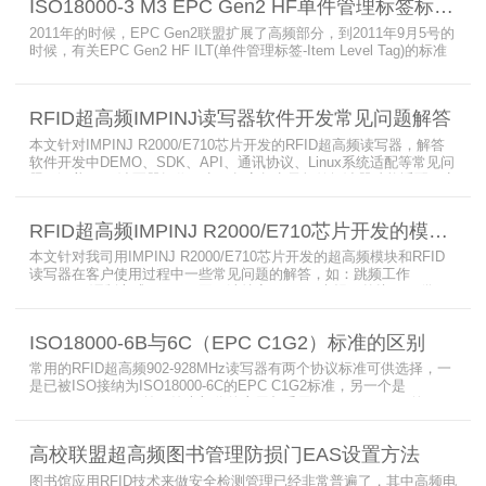
ISO18000-3 M3 EPC Gen2 HF单件管理标签标准部分内容简介
2011年的时候，EPC Gen2联盟扩展了高频部分，到2011年9月5号的
时候，有关EPC Gen2 HF ILT(单件管理标签-Item Level Tag)的标准
就已经出来了，作为ISO15693(ISO1800-3 M1)的升级版本，
ISO18000-3 M3也在NXP等巨头的推动下，具备了和ISO1800-3
M2（PJM）的相抗衡的性能，不出所料，PJM只是作为“第二”的位置
RFID超高频IMPINJ读写器软件开发常见问题解答
存在。IS
本文针对IMPINJ R2000/E710芯片开发的RFID超高频读写器，解答
软件开发中DEMO、SDK、API、通讯协议、Linux系统适配等常见问
题，涵盖RFID读写器操作要点、超高频电子标签阅读器功能适配、定
制天线应用注意事项及手持终端开发相关疑问，为开发人员提供实用
参考。
RFID超高频IMPINJ R2000/E710芯片开发的模块和读写器使用问题解答
本文针对我司用IMPINJ R2000/E710芯片开发的超高频模块和RFID
读写器在客户使用过程中一些常见问题的解答，如：跳频工作
(FHSS)，调制方式(ASK)，网口波特率，GPIO光耦，外接POE供
电，手持机天线，回波损耗，陶瓷天线，电磁波反射，实时模式盘存
标签，缓存模式，R2000模块性能，读写器缓存可以容纳多少张电子
ISO18000-6B与6C（EPC C1G2）标准的区别
标签等。
常用的RFID超高频902-928MHz读写器有两个协议标准可供选择，一
是已被ISO接纳为ISO18000-6C的EPC C1G2标准，另一个是
ISO18000-6B。目前，绝大部分的应用都采用了ISO18000-6C的EPC
C1G2标准标准。那么，这两个标准都是什么意思呢？在标签容量、
读取距离、读取速度、多标签阅读性能上各有什么优点和缺点呢。
高校联盟超高频图书管理防损门EAS设置方法
图书馆应用RFID技术来做安全检测管理已经非常普遍了，其中高频电