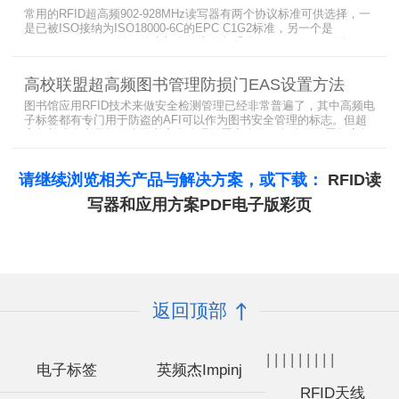
常用的RFID超高频902-928MHz读写器有两个协议标准可供选择，一
是已被ISO接纳为ISO18000-6C的EPC C1G2标准，另一个是
ISO18000-6B。目前，绝大部分的应用都采用了ISO18000-6C的EPC
C1G2标准标准。那么，这两个标准都是什么意思呢？在标签容量、
读取距离、读取速度、多标签阅读性能上各有什么优点和缺点呢。
高校联盟超高频图书管理防损门EAS设置方法
图书馆应用RFID技术来做安全检测管理已经非常普遍了，其中高频电
子标签都有专门用于防盗的AFI可以作为图书安全管理的标志。但超
高频并没有电子标签为图书安全管理设置安全位，怎么用设置超高频
标签的EAS就非常重要了。
请继续浏览相关产品与解决方案，或下载：
RFID读
写器和应用方案PDF电子版彩页
返回顶部
|
|
|
|
|
|
|
|
|
电子标签
英频杰Impinj
RFID天线