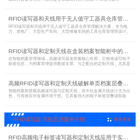
UA2323超高频智能柜天线，借用和归还时使用UKA02控制器的APP
控制RFID读写器和天线扫描工具柜内工具上的电子标签，显示借还清
单以及库存工具清单，并采用刷卡、刷身份证、指纹或人脸识别对借
RFID读写器和天线用于无人值守工器具仓库管理解决方案
用人、归还人进行权限管理。
RFID读写器和天线用于无人值守工器具仓库管理解决方案，专为电
力、发电厂、大型生产车间、大型维修车间的工具仓库管理而设计。
采用在库房内安装RFID读写器和天线实时对装有电子标签的工器具识
别的方法，工具可在24小时内随时领取。租借及归还流程：工具需求
者在仓库门口刷员工证，按权限开门，在工具柜内选择工具后，滑动
RFID读写器和定制天线在盒装档案智能柜中的应用方案
卡片打开门，取出后关门以完成工具租赁流程。
在智能档案管理领域，高频读写器发挥着核心作用，它精准读写电子
标签信息，为档案管理提供数据支撑。与之配合的定制天线，尤其是
抗金属天线，能克服金属环境干扰，稳定传输信号。智能档案柜与卷
宗柜作为存储载体，借助高频读写器与电子标签的联动，实现档案快
速定位、存取。这种融合定制天线、抗金属天线、电子标签的智能管
高频RFID读写器和定制天线破解单页档案层叠识别难题
理方案，让档案管理更高效、精准。
智能档案柜搭载高频读写器与定制天线，其中抗金属天线设计尤为出
色，可有效应对金属环境干扰。它具备强大的电子标签层叠读取能
力，能精准识别绝密文件、人事档案、设计图纸、答题卡、银行印鉴
卡等各类资料。无论资料如何堆叠摆放，都能快速准确读取信息，为
重要资料管理提供高效、安全的解决方案，确保每一份文件资料都能
被妥善管理与精准追踪。
RFID读写器/天线应用案例介绍
查看更多
RFID高频电子标签读写器和定制天线应用于实验室试剂管理成功案例