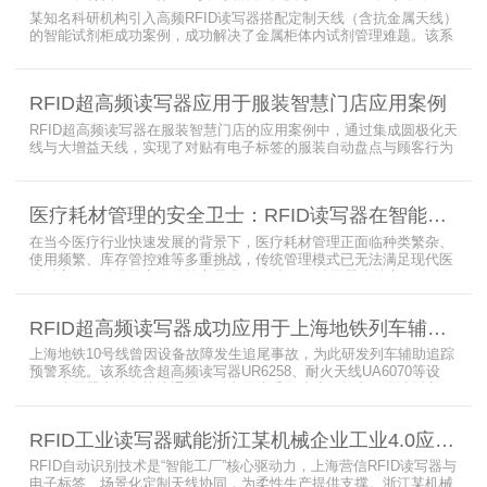
某知名科研机构引入高频RFID读写器搭配定制天线（含抗金属天线）
的智能试剂柜成功案例，成功解决了金属柜体内试剂管理难题。该系
统通过高频电子标签读写器快速精准识别试剂标签，定制天线确保信
号无损传输，抗金属天线有效适应金属腔体环境，实现对贴有电子标
签的试剂实时盘点与位置追踪。
RFID超高频读写器应用于服装智慧门店应用案例
RFID超高频读写器在服装智慧门店的应用案例中，通过集成圆极化天
线与大增益天线，实现了对贴有电子标签的服装自动盘点与顾客行为
分析的双重突破。RFID读写器读写器结合高增益圆极化天线，精准捕
捉商品位置与试穿数据。系统实时更新库存状态，分析顾客偏好，为
门店提供爆款预测与精准营销支持。这一RFID应用案例不仅提升了管
医疗耗材管理的安全卫士：RFID读写器在智能货架新应用案例
理效率，更通过数据驱动决策，助力服装行业实现智慧化转型。
在当今医疗行业快速发展的背景下，医疗耗材管理正面临种类繁杂、
使用频繁、库存管控难等多重挑战，传统管理模式已无法满足现代医
院对高效、精准及安全的核心需求。而以RFID读写器为核心组件的智
能货架技术，正以“医疗耗材管理安全卫士”的角色，凭借与电子标
签、场景化定制天线的协同作用，为医疗耗材管理带来革命性解决方
RFID超高频读写器成功应用于上海地铁列车辅助追踪预警系统
案，开启智能化管理新篇章
上海地铁10号线曾因设备故障发生追尾事故，为此研发列车辅助追踪
预警系统。该系统含超高频读写器UR6258、耐火天线UA6070等设
备，读写器支持多协议通讯，耐火天线采用玻璃钢外壳。经选型定
制，2013年初安装运行，已成功应用于3条地铁线，此为超高频读写
器、耐火天线等成功应用案例，地铁安全性大增。
RFID工业读写器赋能浙江某机械企业工业4.0应用案例
RFID自动识别技术是“智能工厂”核心驱动力，上海营信RFID读写器与
电子标签、场景化定制天线协同，为柔性生产提供支撑。浙江某机械