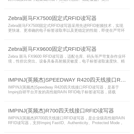
PoE/PoE+、24V直流供电，内置Wi-Fi 6、蓝牙5.3、可选5G/GPS，
采用IP65/IP67密封与宽温设计，可在潮湿、多尘、高低温、振动环
境中长期稳定运行，为仓储、制造、物流、资产追踪提供高性能RFID
Zebra斑马FX7500固定式RFID读写器
识别能力。
Zebra斑马FX7500固定式RFID读写器采用先进RFID射频技术，实现
更快速、更准确的电子标签读取率以及更稳定的性能，即使在严苛环
境下也不例外。先进的射频技术与基于Linux的更灵活网络基础架构
相结合，集成了所需的工具和开放标准接口，可方便快捷地部署RFID
和后台应用程序。这个固定式RFID电子标签读写器可以更低的读写点
Zebra斑马FX9600固定式RFID读写器
平均成本提供稳定的高性能，更高的读写器灵敏度和更强的抗干扰能
力。
Zebra 斑马 FX9600 RFID读写器，适配仓库、码头等严苛复杂作业环
境，性价比突出。设备具备高射频灵敏度，电子标签读取速度快、精
准度高、读取距离更远，可适配高密度射频场景与复杂软件应用，实
现收货、入库、分拣、出库全流程库存自动化管理。支持内嵌程序、
POE/POE + 供电，部署便捷、射频输出稳定；多天线端口设计覆盖
IMPINJ(英频杰)SPEEDWAY R420四天线接口RFID读写器
范围广，耐高低温、防尘防潮，有效降低部署与运维总成本。
IMPINJ(英频杰)Speedway R420四天线接口RFID读写器，是基于
Impinj自研平台开发的高性能RAIN RFID电子标签读写器，搭载
AutoPilot自动优化技术，支持PoE与DC双供电，性能可靠、抗干扰
强，适配多行业高要求场景，是专业高效的企业级RFID读写器，可精
准识别各类电子标签。​
IMPINJ(英频杰)R700四天线接口RFID读写器
IMPINJ(英频杰)R700四天线接口RFID读写器，是企业级高性能RAIN
RFID读写器，支持Impinj FastID、Authenticity、Protected Mode，
配备Impinj IoT Device Interface，原生支持MQTT、REST API、
LLRP v1.0.1协议，性能强劲、抗干扰强，适配多行业高吞吐场景，