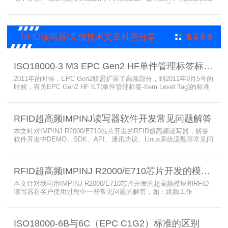
公司引入含上海营信工业高频读写器HR9218的MES系统，搭配定制
天线与标签，构建智能生产体系。其读写器在协同、性价比等方面表
现出色，是工业4.0成功应用案例。
RFID读写器/天线技术文章科普分享
查看更多
ISO18000-3 M3 EPC Gen2 HF单件管理标签标准部分内容简介
2011年的时候，EPC Gen2联盟扩展了高频部分，到2011年9月5号的
时候，有关EPC Gen2 HF ILT(单件管理标签-Item Level Tag)的标准
就已经出来了，作为ISO15693(ISO1800-3 M1)的升级版本，
ISO18000-3 M3也在NXP等巨头的推动下，具备了和ISO1800-3
M2（PJM）的相抗衡的性能，不出所料，PJM只是作为“第二”的位置
RFID超高频IMPINJ读写器软件开发常见问题解答
存在。IS
本文针对IMPINJ R2000/E710芯片开发的RFID超高频读写器，解答
软件开发中DEMO、SDK、API、通讯协议、Linux系统适配等常见问
题，涵盖RFID读写器操作要点、超高频电子标签阅读器功能适配、定
制天线应用注意事项及手持终端开发相关疑问，为开发人员提供实用
参考。
RFID超高频IMPINJ R2000/E710芯片开发的模块和读写器使用问题解答
本文针对我司用IMPINJ R2000/E710芯片开发的超高频模块和RFID
读写器在客户使用过程中一些常见问题的解答，如：跳频工作
(FHSS)，调制方式(ASK)，网口波特率，GPIO光耦，外接POE供
电，手持机天线，回波损耗，陶瓷天线，电磁波反射，实时模式盘存
标签，缓存模式，R2000模块性能，读写器缓存可以容纳多少张电子
ISO18000-6B与6C（EPC C1G2）标准的区别
标签等。