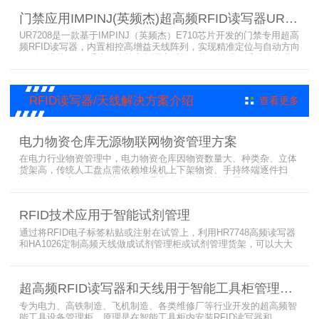
是专业可靠的企业级RFID读写器。​
门禁应用IMPINJ(英频杰)超高频RFID读写器UR7208
UR7208是一款基于IMPINJ（英频杰）E710芯片开发的门禁专用超高
频RFID读写器，内置相控高增益天线阵列，实现精准定位与自动方向
识别，搭载Linux系统，支持定制语音播报，抗干扰强，适配仓储进
出、服装门店防盗等门禁场景，性能卓越且支持二次开发，是门禁应
用的优选RFID读写器。
RFID读写器/天线解决方案介绍
查看更多
电力物资仓库无源物联网物资管理方案
在电力行业物资管理中，电力物资仓库因物资数量大、种类杂、立体
货架高，传统人工盘点需依赖堆垛机上下架物资、手持终端逐件扫
描，存在效率低、耗时长、库存异常发现不及时等问题。为实现无人
值守库房目标，基于无源物联网技术，方案采用 “中心节点+ 分布式
节点” 主从架构，依托超RFID读写器实现信号收发与数据处理，结合
RFID技术应用于智能试剂管理
超高频读写器、大增益天线、电子标签等核心设备，构建全流程自动
化物资管理方案。
通过将RFID电子标签粘贴或注射在试管上，利用HR7748高频读写器
和HA1026定制高频天线做成试剂管理柜或试剂管理货架，可以大大
提升实验室试剂管理的效率，实现试剂入库、存储、出库和盘点的自
动化管理。凭借着RFID识别标签的特有功能，管理者能够实时获取试
剂的信息，同时可以根据企业自身情况对试剂进行任意分类和设置控
超高频RFID读写器和天线用于智能工具柜管理方案
制权限。相对于传统的管理方式，智能试剂管理可以在提高管理效率
外，更加方便地实现对试剂
专为电力、高铁制造、飞机制造、各类维修厂等行业开发的超高频智
能工具设备管理柜，原理是在智能工具柜内安装RFID读写器和