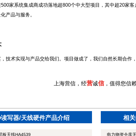
500家系统集成商成功落地超800个中大型项目，其中超20家客
景化产品与服务。
大
案，技术实现与产品交给我们。项目做成了，我们自然长期合作
营
信
上海营信，经
诚
，值得您信
ID读写器/天线硬件产品介绍
相关
板天线HA4539
电力物资仓库