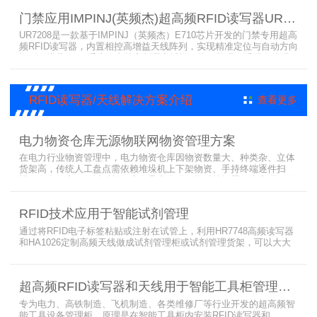
是专业可靠的企业级RFID读写器。​
门禁应用IMPINJ(英频杰)超高频RFID读写器UR7208
UR7208是一款基于IMPINJ（英频杰）E710芯片开发的门禁专用超高
频RFID读写器，内置相控高增益天线阵列，实现精准定位与自动方向
识别，搭载Linux系统，支持定制语音播报，抗干扰强，适配仓储进
出、服装门店防盗等门禁场景，性能卓越且支持二次开发，是门禁应
用的优选RFID读写器。
RFID读写器/天线解决方案介绍
查看更多
电力物资仓库无源物联网物资管理方案
在电力行业物资管理中，电力物资仓库因物资数量大、种类杂、立体
货架高，传统人工盘点需依赖堆垛机上下架物资、手持终端逐件扫
描，存在效率低、耗时长、库存异常发现不及时等问题。为实现无人
值守库房目标，基于无源物联网技术，方案采用 “中心节点+ 分布式
节点” 主从架构，依托超RFID读写器实现信号收发与数据处理，结合
RFID技术应用于智能试剂管理
超高频读写器、大增益天线、电子标签等核心设备，构建全流程自动
化物资管理方案。
通过将RFID电子标签粘贴或注射在试管上，利用HR7748高频读写器
和HA1026定制高频天线做成试剂管理柜或试剂管理货架，可以大大
提升实验室试剂管理的效率，实现试剂入库、存储、出库和盘点的自
动化管理。凭借着RFID识别标签的特有功能，管理者能够实时获取试
剂的信息，同时可以根据企业自身情况对试剂进行任意分类和设置控
超高频RFID读写器和天线用于智能工具柜管理方案
制权限。相对于传统的管理方式，智能试剂管理可以在提高管理效率
外，更加方便地实现对试剂
专为电力、高铁制造、飞机制造、各类维修厂等行业开发的超高频智
能工具设备管理柜，原理是在智能工具柜内安装RFID读写器和