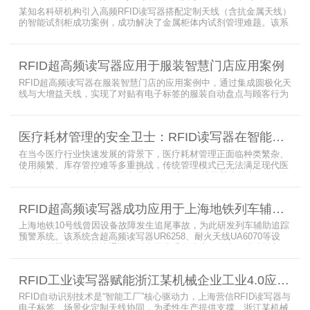
某知名科研机构引入高频RFID读写器搭配定制天线（含抗金属天线）
的智能试剂柜成功案例，成功解决了金属柜体内试剂管理难题。该系
统通过高频电子标签读写器快速精准识别试剂标签，定制天线确保信
号无损传输，抗金属天线有效适应金属腔体环境，实现对贴有电子标
签的试剂实时盘点与位置追踪。
RFID超高频读写器应用于服装智慧门店应用案例
RFID超高频读写器在服装智慧门店的应用案例中，通过集成圆极化天
线与大增益天线，实现了对贴有电子标签的服装自动盘点与顾客行为
分析的双重突破。RFID读写器读写器结合高增益圆极化天线，精准捕
捉商品位置与试穿数据。系统实时更新库存状态，分析顾客偏好，为
门店提供爆款预测与精准营销支持。这一RFID应用案例不仅提升了管
医疗耗材管理的安全卫士：RFID读写器在智能货架新应用案例
理效率，更通过数据驱动决策，助力服装行业实现智慧化转型。
在当今医疗行业快速发展的背景下，医疗耗材管理正面临种类繁杂、
使用频繁、库存管控难等多重挑战，传统管理模式已无法满足现代医
院对高效、精准及安全的核心需求。而以RFID读写器为核心组件的智
能货架技术，正以“医疗耗材管理安全卫士”的角色，凭借与电子标
签、场景化定制天线的协同作用，为医疗耗材管理带来革命性解决方
RFID超高频读写器成功应用于上海地铁列车辅助追踪预警系统
案，开启智能化管理新篇章
上海地铁10号线曾因设备故障发生追尾事故，为此研发列车辅助追踪
预警系统。该系统含超高频读写器UR6258、耐火天线UA6070等设
备，读写器支持多协议通讯，耐火天线采用玻璃钢外壳。经选型定
制，2013年初安装运行，已成功应用于3条地铁线，此为超高频读写
器、耐火天线等成功应用案例，地铁安全性大增。
RFID工业读写器赋能浙江某机械企业工业4.0应用案例
RFID自动识别技术是“智能工厂”核心驱动力，上海营信RFID读写器与
电子标签、场景化定制天线协同，为柔性生产提供支撑。浙江某机械