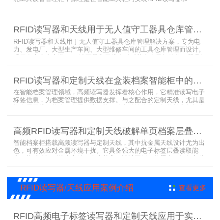
UA2323超高频智能柜天线，借用和归还时使用UKA02控制器的APP
控制RFID读写器和天线扫描工具柜内工具上的电子标签，显示借还清
单以及库存工具清单，并采用刷卡、刷身份证、指纹或人脸识别对借
RFID读写器和天线用于无人值守工器具仓库管理解决方案
用人、归还人进行权限管理。
RFID读写器和天线用于无人值守工器具仓库管理解决方案，专为电
力、发电厂、大型生产车间、大型维修车间的工具仓库管理而设计。
采用在库房内安装RFID读写器和天线实时对装有电子标签的工器具识
别的方法，工具可在24小时内随时领取。租借及归还流程：工具需求
者在仓库门口刷员工证，按权限开门，在工具柜内选择工具后，滑动
RFID读写器和定制天线在盒装档案智能柜中的应用方案
卡片打开门，取出后关门以完成工具租赁流程。
在智能档案管理领域，高频读写器发挥着核心作用，它精准读写电子
标签信息，为档案管理提供数据支撑。与之配合的定制天线，尤其是
抗金属天线，能克服金属环境干扰，稳定传输信号。智能档案柜与卷
宗柜作为存储载体，借助高频读写器与电子标签的联动，实现档案快
速定位、存取。这种融合定制天线、抗金属天线、电子标签的智能管
高频RFID读写器和定制天线破解单页档案层叠识别难题
理方案，让档案管理更高效、精准。
智能档案柜搭载高频读写器与定制天线，其中抗金属天线设计尤为出
色，可有效应对金属环境干扰。它具备强大的电子标签层叠读取能
力，能精准识别绝密文件、人事档案、设计图纸、答题卡、银行印鉴
卡等各类资料。无论资料如何堆叠摆放，都能快速准确读取信息，为
重要资料管理提供高效、安全的解决方案，确保每一份文件资料都能
被妥善管理与精准追踪。
RFID读写器/天线应用案例介绍
查看更多
RFID高频电子标签读写器和定制天线应用于实验室试剂管理成功案例