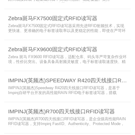
PoE/PoE+、24V直流供电，内置Wi-Fi 6、蓝牙5.3、可选5G/GPS，
采用IP65/IP67密封与宽温设计，可在潮湿、多尘、高低温、振动环
境中长期稳定运行，为仓储、制造、物流、资产追踪提供高性能RFID
Zebra斑马FX7500固定式RFID读写器
识别能力。
Zebra斑马FX7500固定式RFID读写器采用先进RFID射频技术，实现
更快速、更准确的电子标签读取率以及更稳定的性能，即使在严苛环
境下也不例外。先进的射频技术与基于Linux的更灵活网络基础架构
相结合，集成了所需的工具和开放标准接口，可方便快捷地部署RFID
和后台应用程序。这个固定式RFID电子标签读写器可以更低的读写点
Zebra斑马FX9600固定式RFID读写器
平均成本提供稳定的高性能，更高的读写器灵敏度和更强的抗干扰能
力。
Zebra 斑马 FX9600 RFID读写器，适配仓库、码头等严苛复杂作业环
境，性价比突出。设备具备高射频灵敏度，电子标签读取速度快、精
准度高、读取距离更远，可适配高密度射频场景与复杂软件应用，实
现收货、入库、分拣、出库全流程库存自动化管理。支持内嵌程序、
POE/POE + 供电，部署便捷、射频输出稳定；多天线端口设计覆盖
IMPINJ(英频杰)SPEEDWAY R420四天线接口RFID读写器
范围广，耐高低温、防尘防潮，有效降低部署与运维总成本。
IMPINJ(英频杰)Speedway R420四天线接口RFID读写器，是基于
Impinj自研平台开发的高性能RAIN RFID电子标签读写器，搭载
AutoPilot自动优化技术，支持PoE与DC双供电，性能可靠、抗干扰
强，适配多行业高要求场景，是专业高效的企业级RFID读写器，可精
准识别各类电子标签。​
IMPINJ(英频杰)R700四天线接口RFID读写器
IMPINJ(英频杰)R700四天线接口RFID读写器，是企业级高性能RAIN
RFID读写器，支持Impinj FastID、Authenticity、Protected Mode，
配备Impinj IoT Device Interface，原生支持MQTT、REST API、
LLRP v1.0.1协议，性能强劲、抗干扰强，适配多行业高吞吐场景，