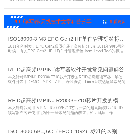
公司引入含上海营信工业高频读写器HR9218的MES系统，搭配定制
天线与标签，构建智能生产体系。其读写器在协同、性价比等方面表
现出色，是工业4.0成功应用案例。
RFID读写器/天线技术文章科普分享
查看更多
ISO18000-3 M3 EPC Gen2 HF单件管理标签标准部分内容简介
2011年的时候，EPC Gen2联盟扩展了高频部分，到2011年9月5号的
时候，有关EPC Gen2 HF ILT(单件管理标签-Item Level Tag)的标准
就已经出来了，作为ISO15693(ISO1800-3 M1)的升级版本，
ISO18000-3 M3也在NXP等巨头的推动下，具备了和ISO1800-3
M2（PJM）的相抗衡的性能，不出所料，PJM只是作为“第二”的位置
RFID超高频IMPINJ读写器软件开发常见问题解答
存在。IS
本文针对IMPINJ R2000/E710芯片开发的RFID超高频读写器，解答
软件开发中DEMO、SDK、API、通讯协议、Linux系统适配等常见问
题，涵盖RFID读写器操作要点、超高频电子标签阅读器功能适配、定
制天线应用注意事项及手持终端开发相关疑问，为开发人员提供实用
参考。
RFID超高频IMPINJ R2000/E710芯片开发的模块和读写器使用问题解答
本文针对我司用IMPINJ R2000/E710芯片开发的超高频模块和RFID
读写器在客户使用过程中一些常见问题的解答，如：跳频工作
(FHSS)，调制方式(ASK)，网口波特率，GPIO光耦，外接POE供
电，手持机天线，回波损耗，陶瓷天线，电磁波反射，实时模式盘存
标签，缓存模式，R2000模块性能，读写器缓存可以容纳多少张电子
ISO18000-6B与6C（EPC C1G2）标准的区别
标签等。