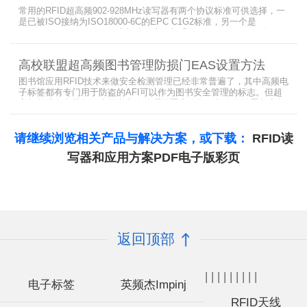
常用的RFID超高频902-928MHz读写器有两个协议标准可供选择，一
是已被ISO接纳为ISO18000-6C的EPC C1G2标准，另一个是
ISO18000-6B。目前，绝大部分的应用都采用了ISO18000-6C的EPC
C1G2标准标准。那么，这两个标准都是什么意思呢？在标签容量、
读取距离、读取速度、多标签阅读性能上各有什么优点和缺点呢。
高校联盟超高频图书管理防损门EAS设置方法
图书馆应用RFID技术来做安全检测管理已经非常普遍了，其中高频电
子标签都有专门用于防盗的AFI可以作为图书安全管理的标志。但超
高频并没有电子标签为图书安全管理设置安全位，怎么用设置超高频
标签的EAS就非常重要了。
请继续浏览相关产品与解决方案，或下载：
RFID读
写器和应用方案PDF电子版彩页
返回顶部
|
|
|
|
|
|
|
|
|
电子标签
英频杰Impinj
RFID天线