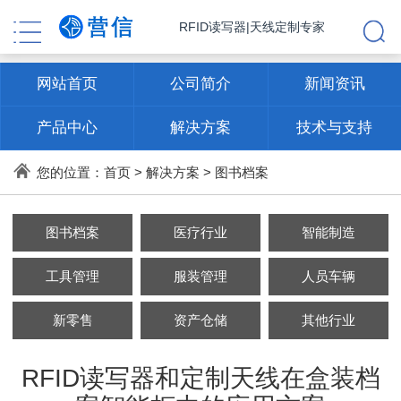
RFID读写器|天线定制专家
网站首页
公司简介
新闻资讯
产品中心
解决方案
技术与支持
联系方式
您的位置：
首页
>
解决方案
>
图书档案
图书档案
医疗行业
智能制造
工具管理
服装管理
人员车辆
新零售
资产仓储
其他行业
RFID读写器和定制天线在盒装档