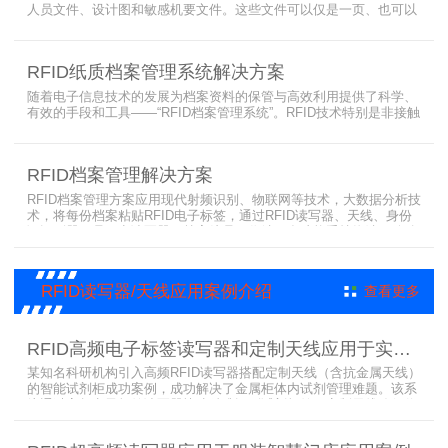
人员文件、设计图和敏感机要文件。这些文件可以仅是一页、也可以
是好几页。传统的RFID电子标签管理由于标签的紧密重叠而相互干
扰，影响识别效果，无法满足管理要求。针对这种情况，上海营信特
推出一款采用HR37X8系列阅读器智能文件柜，该阅读器支持
RFID纸质档案管理系统解决方案
ISO/IEC 18000-3 Mode3 EPC Class-1协议，主要功能是标签堆叠时
不相互干
随着电子信息技术的发展为档案资料的保管与高效利用提供了科学、
有效的手段和工具——“RFID档案管理系统”。RFID技术特别是非接触
大批量的快速数据采集，而基于18000-3协议的HR3768的高频读写器
以其优秀的多标签阅读能力，对重叠标签的精准识别能力，是档案管
理首选的识别设备，大力提升了档案的识别效率，不仅省时省力，而
RFID档案管理解决方案
且操作方便、安全性高
RFID档案管理方案应用现代射频识别、物联网等技术，大数据分析技
术，将每份档案粘贴RFID电子标签，通过RFID读写器、天线、身份
证识别器、员工卡读写器、档案馆员工作站、多功能手持终端、移动
盘点设备与档案信息管理系统完美结合， 实现档案实体流通过程的全
程跟踪管理、定位管理、档案自动盘点、智能分析等功能，最大限度
优化档案管理流程，降低接收、盘点和查找劳动强度,节省人力物力,
RFID读写器/天线应用案例介绍
查看更多
提高档案保管利用效率,强化
RFID高频电子标签读写器和定制天线应用于实验室试剂管理成功案例
某知名科研机构引入高频RFID读写器搭配定制天线（含抗金属天线）
的智能试剂柜成功案例，成功解决了金属柜体内试剂管理难题。该系
统通过高频电子标签读写器快速精准识别试剂标签，定制天线确保信
号无损传输，抗金属天线有效适应金属腔体环境，实现对贴有电子标
签的试剂实时盘点与位置追踪。