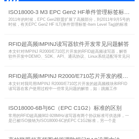
ISO18000-3 M3 EPC Gen2 HF单件管理标签标准部分内容简介
2011年的时候，EPC Gen2联盟扩展了高频部分，到2011年9月5号的
时候，有关EPC Gen2 HF ILT(单件管理标签-Item Level Tag)的标准
就已经出来了，作为ISO15693(ISO1800-3 M1)的升级版本，
ISO18000-3 M3也在NXP等巨头的推动下，具备了和ISO1800-3
M2（PJM）的相抗衡的性能，不出所料，PJM只是作为“第二”的位置
RFID超高频IMPINJ读写器软件开发常见问题解答
存在。IS
本文针对IMPINJ R2000/E710芯片开发的RFID超高频读写器，解答
软件开发中DEMO、SDK、API、通讯协议、Linux系统适配等常见问
题，涵盖RFID读写器操作要点、超高频电子标签阅读器功能适配、定
制天线应用注意事项及手持终端开发相关疑问，为开发人员提供实用
参考。
RFID超高频IMPINJ R2000/E710芯片开发的模块和读写器使用问题解答
本文针对我司用IMPINJ R2000/E710芯片开发的超高频模块和RFID
读写器在客户使用过程中一些常见问题的解答，如：跳频工作
(FHSS)，调制方式(ASK)，网口波特率，GPIO光耦，外接POE供
电，手持机天线，回波损耗，陶瓷天线，电磁波反射，实时模式盘存
标签，缓存模式，R2000模块性能，读写器缓存可以容纳多少张电子
ISO18000-6B与6C（EPC C1G2）标准的区别
标签等。
常用的RFID超高频902-928MHz读写器有两个协议标准可供选择，一
是已被ISO接纳为ISO18000-6C的EPC C1G2标准，另一个是
ISO18000-6B。目前，绝大部分的应用都采用了ISO18000-6C的EPC
C1G2标准标准。那么，这两个标准都是什么意思呢？在标签容量、
读取距离、读取速度、多标签阅读性能上各有什么优点和缺点呢。