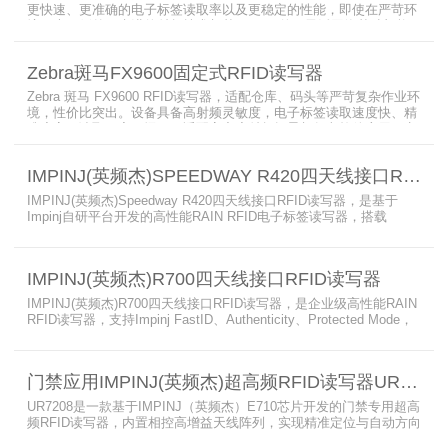
更快速、更准确的电子标签读取率以及更稳定的性能，即使在严苛环
境下也不例外。先进的射频技术与基于Linux的更灵活网络基础架构
相结合，集成了所需的工具和开放标准接口，可方便快捷地部署RFID
和后台应用程序。这个固定式RFID电子标签读写器可以更低的读写点
Zebra斑马FX9600固定式RFID读写器
平均成本提供稳定的高性能，更高的读写器灵敏度和更强的抗干扰能
力。
Zebra 斑马 FX9600 RFID读写器，适配仓库、码头等严苛复杂作业环
境，性价比突出。设备具备高射频灵敏度，电子标签读取速度快、精
准度高、读取距离更远，可适配高密度射频场景与复杂软件应用，实
现收货、入库、分拣、出库全流程库存自动化管理。支持内嵌程序、
POE/POE + 供电，部署便捷、射频输出稳定；多天线端口设计覆盖
IMPINJ(英频杰)SPEEDWAY R420四天线接口RFID读写器
范围广，耐高低温、防尘防潮，有效降低部署与运维总成本。
IMPINJ(英频杰)Speedway R420四天线接口RFID读写器，是基于
Impinj自研平台开发的高性能RAIN RFID电子标签读写器，搭载
AutoPilot自动优化技术，支持PoE与DC双供电，性能可靠、抗干扰
强，适配多行业高要求场景，是专业高效的企业级RFID读写器，可精
准识别各类电子标签。​
IMPINJ(英频杰)R700四天线接口RFID读写器
IMPINJ(英频杰)R700四天线接口RFID读写器，是企业级高性能RAIN
RFID读写器，支持Impinj FastID、Authenticity、Protected Mode，
配备Impinj IoT Device Interface，原生支持MQTT、REST API、
LLRP v1.0.1协议，性能强劲、抗干扰强，适配多行业高吞吐场景，
是专业可靠的企业级RFID读写器。​
门禁应用IMPINJ(英频杰)超高频RFID读写器UR7208
UR7208是一款基于IMPINJ（英频杰）E710芯片开发的门禁专用超高
频RFID读写器，内置相控高增益天线阵列，实现精准定位与自动方向
识别，搭载Linux系统，支持定制语音播报，抗干扰强，适配仓储进