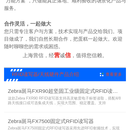
“万能方案”，只做能真正落地、顺利验收的场景化产品与
服务。
合作灵活，一起做大
您只需专注客户与方案，技术实现与产品交给我们。项
目做成了，我们自然长期合作，把蛋糕一起做大。欢迎
随时聊聊您的需求或困惑。
营
信
上海营信，经
诚
，值得您信赖。
RFID读写器/天线硬件产品介绍
查看更多
Zebra斑马FXR90超坚固工业级固定式RFID读写器
这款Zebra FXR90 RFID读写器支持高灵敏度电子标签读取，搭配4/8
路天线接口或可选集成天线，实现大范围、稳定覆盖。支持
PoE/PoE+、24V直流供电，内置Wi-Fi 6、蓝牙5.3、可选5G/GPS，
采用IP65/IP67密封与宽温设计，可在潮湿、多尘、高低温、振动环
境中长期稳定运行，为仓储、制造、物流、资产追踪提供高性能RFID
Zebra斑马FX7500固定式RFID读写器
识别能力。
Zebra斑马FX7500固定式RFID读写器采用先进RFID射频技术，实现