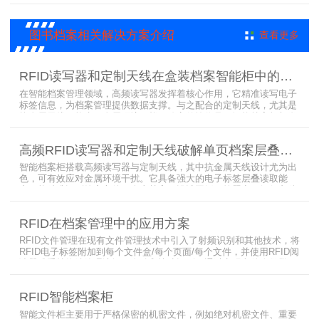
出、服装门店防盗等门禁场景，性能卓越且支持二次开发，是门禁应
用的优选RFID读写器。
图书档案相关解决方案介绍
查看更多
RFID读写器和定制天线在盒装档案智能柜中的应用方案
在智能档案管理领域，高频读写器发挥着核心作用，它精准读写电子
标签信息，为档案管理提供数据支撑。与之配合的定制天线，尤其是
抗金属天线，能克服金属环境干扰，稳定传输信号。智能档案柜与卷
宗柜作为存储载体，借助高频读写器与电子标签的联动，实现档案快
速定位、存取。这种融合定制天线、抗金属天线、电子标签的智能管
高频RFID读写器和定制天线破解单页档案层叠识别难题
理方案，让档案管理更高效、精准。
智能档案柜搭载高频读写器与定制天线，其中抗金属天线设计尤为出
色，可有效应对金属环境干扰。它具备强大的电子标签层叠读取能
力，能精准识别绝密文件、人事档案、设计图纸、答题卡、银行印鉴
卡等各类资料。无论资料如何堆叠摆放，都能快速准确读取信息，为
重要资料管理提供高效、安全的解决方案，确保每一份文件资料都能
RFID在档案管理中的应用方案
被妥善管理与精准追踪。
RFID文件管理在现有文件管理技术中引入了射频识别和其他技术，将
RFID电子标签附加到每个文件盒/每个页面/每个文件，并使用RFID阅
读器或手持终端管理访问，自动和快速识别。通过实现文件身份登
记、定位管理、自动文件盘点以及整个分发过程的智能分析功能（例
如仓储，盘点，借用，退货，实时定位，文件取消等），来完善文件
RFID智能档案柜
管理过程，从而减少盘点和搜索劳动强度，节省人力物力，防止文件
伪造，提高存储和利用效率，加
智能文件柜主要用于严格保密的机密文件，例如绝对机密文件、重要