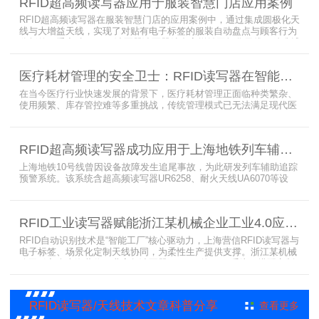
RFID超高频读写器应用于服装智慧门店应用案例
RFID超高频读写器在服装智慧门店的应用案例中，通过集成圆极化天
线与大增益天线，实现了对贴有电子标签的服装自动盘点与顾客行为
分析的双重突破。RFID读写器读写器结合高增益圆极化天线，精准捕
捉商品位置与试穿数据。系统实时更新库存状态，分析顾客偏好，为
门店提供爆款预测与精准营销支持。这一RFID应用案例不仅提升了管
医疗耗材管理的安全卫士：RFID读写器在智能货架新应用案例
理效率，更通过数据驱动决策，助力服装行业实现智慧化转型。
在当今医疗行业快速发展的背景下，医疗耗材管理正面临种类繁杂、
使用频繁、库存管控难等多重挑战，传统管理模式已无法满足现代医
院对高效、精准及安全的核心需求。而以RFID读写器为核心组件的智
能货架技术，正以“医疗耗材管理安全卫士”的角色，凭借与电子标
签、场景化定制天线的协同作用，为医疗耗材管理带来革命性解决方
RFID超高频读写器成功应用于上海地铁列车辅助追踪预警系统
案，开启智能化管理新篇章
上海地铁10号线曾因设备故障发生追尾事故，为此研发列车辅助追踪
预警系统。该系统含超高频读写器UR6258、耐火天线UA6070等设
备，读写器支持多协议通讯，耐火天线采用玻璃钢外壳。经选型定
制，2013年初安装运行，已成功应用于3条地铁线，此为超高频读写
器、耐火天线等成功应用案例，地铁安全性大增。
RFID工业读写器赋能浙江某机械企业工业4.0应用案例
RFID自动识别技术是“智能工厂”核心驱动力，上海营信RFID读写器与
电子标签、场景化定制天线协同，为柔性生产提供支撑。浙江某机械
公司引入含上海营信工业高频读写器HR9218的MES系统，搭配定制
天线与标签，构建智能生产体系。其读写器在协同、性价比等方面表
现出色，是工业4.0成功应用案例。
RFID读写器/天线技术文章科普分享
查看更多