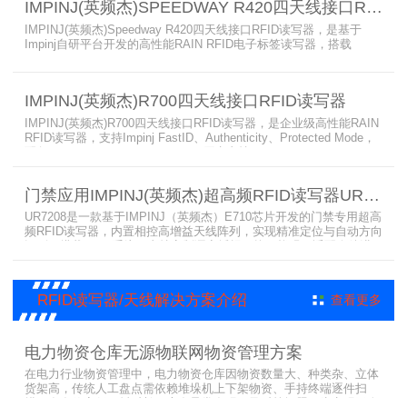
IMPINJ(英频杰)SPEEDWAY R420四天线接口RFID读写器
范围广，耐高低温、防尘防潮，有效降低部署与运维总成本。
IMPINJ(英频杰)Speedway R420四天线接口RFID读写器，是基于
Impinj自研平台开发的高性能RAIN RFID电子标签读写器，搭载
AutoPilot自动优化技术，支持PoE与DC双供电，性能可靠、抗干扰
强，适配多行业高要求场景，是专业高效的企业级RFID读写器，可精
准识别各类电子标签。​
IMPINJ(英频杰)R700四天线接口RFID读写器
IMPINJ(英频杰)R700四天线接口RFID读写器，是企业级高性能RAIN
RFID读写器，支持Impinj FastID、Authenticity、Protected Mode，
配备Impinj IoT Device Interface，原生支持MQTT、REST API、
LLRP v1.0.1协议，性能强劲、抗干扰强，适配多行业高吞吐场景，
是专业可靠的企业级RFID读写器。​
门禁应用IMPINJ(英频杰)超高频RFID读写器UR7208
UR7208是一款基于IMPINJ（英频杰）E710芯片开发的门禁专用超高
频RFID读写器，内置相控高增益天线阵列，实现精准定位与自动方向
识别，搭载Linux系统，支持定制语音播报，抗干扰强，适配仓储进
出、服装门店防盗等门禁场景，性能卓越且支持二次开发，是门禁应
用的优选RFID读写器。
RFID读写器/天线解决方案介绍
查看更多
电力物资仓库无源物联网物资管理方案
在电力行业物资管理中，电力物资仓库因物资数量大、种类杂、立体
货架高，传统人工盘点需依赖堆垛机上下架物资、手持终端逐件扫
描，存在效率低、耗时长、库存异常发现不及时等问题。为实现无人