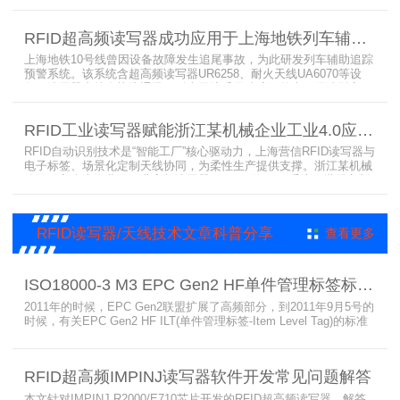
能货架技术，正以“医疗耗材管理安全卫士”的角色，凭借与电子标
签、场景化定制天线的协同作用，为医疗耗材管理带来革命性解决方
RFID超高频读写器成功应用于上海地铁列车辅助追踪预警系统
案，开启智能化管理新篇章
上海地铁10号线曾因设备故障发生追尾事故，为此研发列车辅助追踪
预警系统。该系统含超高频读写器UR6258、耐火天线UA6070等设
备，读写器支持多协议通讯，耐火天线采用玻璃钢外壳。经选型定
制，2013年初安装运行，已成功应用于3条地铁线，此为超高频读写
器、耐火天线等成功应用案例，地铁安全性大增。
RFID工业读写器赋能浙江某机械企业工业4.0应用案例
RFID自动识别技术是“智能工厂”核心驱动力，上海营信RFID读写器与
电子标签、场景化定制天线协同，为柔性生产提供支撑。浙江某机械
公司引入含上海营信工业高频读写器HR9218的MES系统，搭配定制
天线与标签，构建智能生产体系。其读写器在协同、性价比等方面表
现出色，是工业4.0成功应用案例。
RFID读写器/天线技术文章科普分享
查看更多
ISO18000-3 M3 EPC Gen2 HF单件管理标签标准部分内容简介
2011年的时候，EPC Gen2联盟扩展了高频部分，到2011年9月5号的
时候，有关EPC Gen2 HF ILT(单件管理标签-Item Level Tag)的标准
就已经出来了，作为ISO15693(ISO1800-3 M1)的升级版本，
ISO18000-3 M3也在NXP等巨头的推动下，具备了和ISO1800-3
M2（PJM）的相抗衡的性能，不出所料，PJM只是作为“第二”的位置
RFID超高频IMPINJ读写器软件开发常见问题解答
存在。IS
本文针对IMPINJ R2000/E710芯片开发的RFID超高频读写器，解答