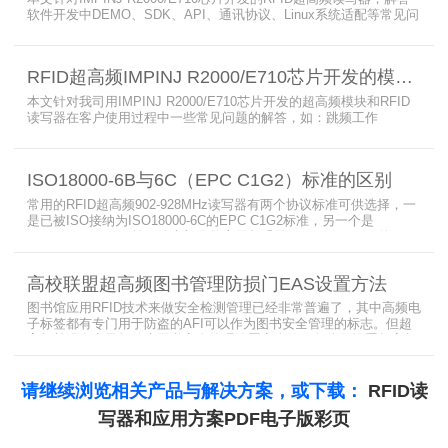
软件开发中DEMO、SDK、API、通讯协议、Linux系统适配等常见问
题，涵盖RFID读写器操作要点、超高频电子标签阅读器功能适配、定
制天线应用注意事项及手持终端开发相关疑问，为开发人员提供实用
参考。
RFID超高频IMPINJ R2000/E710芯片开发的模块和读写器使用问题解答
本文针对我司用IMPINJ R2000/E710芯片开发的超高频模块和RFID
读写器在客户使用过程中一些常见问题的解答，如：跳频工作
(FHSS)，调制方式(ASK)，网口波特率，GPIO光耦，外接POE供
电，手持机天线，回波损耗，陶瓷天线，电磁波反射，实时模式盘存
标签，缓存模式，R2000模块性能，读写器缓存可以容纳多少张电子
ISO18000-6B与6C（EPC C1G2）标准的区别
标签等。
常用的RFID超高频902-928MHz读写器有两个协议标准可供选择，一
是已被ISO接纳为ISO18000-6C的EPC C1G2标准，另一个是
ISO18000-6B。目前，绝大部分的应用都采用了ISO18000-6C的EPC
C1G2标准标准。那么，这两个标准都是什么意思呢？在标签容量、
读取距离、读取速度、多标签阅读性能上各有什么优点和缺点呢。
高校联盟超高频图书管理防损门EAS设置方法
图书馆应用RFID技术来做安全检测管理已经非常普遍了，其中高频电
子标签都有专门用于防盗的AFI可以作为图书安全管理的标志。但超
高频并没有电子标签为图书安全管理设置安全位，怎么用设置超高频
标签的EAS就非常重要了。
请继续浏览相关产品与解决方案，或下载：
RFID读
写器和应用方案PDF电子版彩页