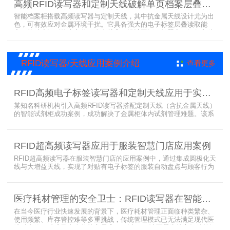
高频RFID读写器和定制天线破解单页档案层叠识别难题
理方案，让档案管理更高效、精准。
智能档案柜搭载高频读写器与定制天线，其中抗金属天线设计尤为出
色，可有效应对金属环境干扰。它具备强大的电子标签层叠读取能
力，能精准识别绝密文件、人事档案、设计图纸、答题卡、银行印鉴
卡等各类资料。无论资料如何堆叠摆放，都能快速准确读取信息，为
重要资料管理提供高效、安全的解决方案，确保每一份文件资料都能
被妥善管理与精准追踪。
RFID读写器/天线应用案例介绍
查看更多
RFID高频电子标签读写器和定制天线应用于实验室试剂管理成功案例
某知名科研机构引入高频RFID读写器搭配定制天线（含抗金属天线）
的智能试剂柜成功案例，成功解决了金属柜体内试剂管理难题。该系
统通过高频电子标签读写器快速精准识别试剂标签，定制天线确保信
号无损传输，抗金属天线有效适应金属腔体环境，实现对贴有电子标
签的试剂实时盘点与位置追踪。
RFID超高频读写器应用于服装智慧门店应用案例
RFID超高频读写器在服装智慧门店的应用案例中，通过集成圆极化天
线与大增益天线，实现了对贴有电子标签的服装自动盘点与顾客行为
分析的双重突破。RFID读写器读写器结合高增益圆极化天线，精准捕
捉商品位置与试穿数据。系统实时更新库存状态，分析顾客偏好，为
门店提供爆款预测与精准营销支持。这一RFID应用案例不仅提升了管
医疗耗材管理的安全卫士：RFID读写器在智能货架新应用案例
理效率，更通过数据驱动决策，助力服装行业实现智慧化转型。
在当今医疗行业快速发展的背景下，医疗耗材管理正面临种类繁杂、
使用频繁、库存管控难等多重挑战，传统管理模式已无法满足现代医
院对高效、精准及安全的核心需求。而以RFID读写器为核心组件的智