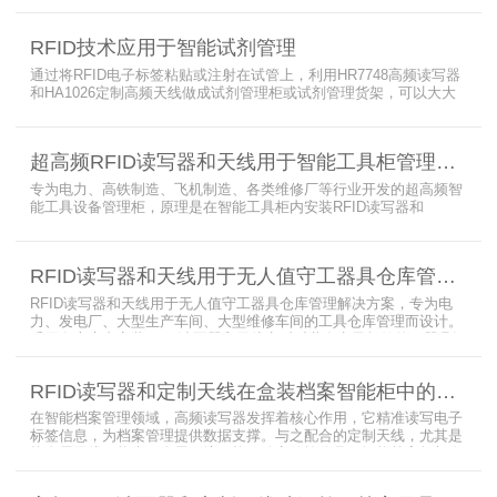
值守库房目标，基于无源物联网技术，方案采用 “中心节点+ 分布式
节点” 主从架构，依托超RFID读写器实现信号收发与数据处理，结合
RFID技术应用于智能试剂管理
超高频读写器、大增益天线、电子标签等核心设备，构建全流程自动
化物资管理方案。
通过将RFID电子标签粘贴或注射在试管上，利用HR7748高频读写器
和HA1026定制高频天线做成试剂管理柜或试剂管理货架，可以大大
提升实验室试剂管理的效率，实现试剂入库、存储、出库和盘点的自
动化管理。凭借着RFID识别标签的特有功能，管理者能够实时获取试
剂的信息，同时可以根据企业自身情况对试剂进行任意分类和设置控
超高频RFID读写器和天线用于智能工具柜管理方案
制权限。相对于传统的管理方式，智能试剂管理可以在提高管理效率
外，更加方便地实现对试剂
专为电力、高铁制造、飞机制造、各类维修厂等行业开发的超高频智
能工具设备管理柜，原理是在智能工具柜内安装RFID读写器和
UA2323超高频智能柜天线，借用和归还时使用UKA02控制器的APP
控制RFID读写器和天线扫描工具柜内工具上的电子标签，显示借还清
单以及库存工具清单，并采用刷卡、刷身份证、指纹或人脸识别对借
RFID读写器和天线用于无人值守工器具仓库管理解决方案
用人、归还人进行权限管理。
RFID读写器和天线用于无人值守工器具仓库管理解决方案，专为电
力、发电厂、大型生产车间、大型维修车间的工具仓库管理而设计。
采用在库房内安装RFID读写器和天线实时对装有电子标签的工器具识
别的方法，工具可在24小时内随时领取。租借及归还流程：工具需求
者在仓库门口刷员工证，按权限开门，在工具柜内选择工具后，滑动
RFID读写器和定制天线在盒装档案智能柜中的应用方案
卡片打开门，取出后关门以完成工具租赁流程。
在智能档案管理领域，高频读写器发挥着核心作用，它精准读写电子
标签信息，为档案管理提供数据支撑。与之配合的定制天线，尤其是
抗金属天线，能克服金属环境干扰，稳定传输信号。智能档案柜与卷
宗柜作为存储载体，借助高频读写器与电子标签的联动，实现档案快
速定位、存取。这种融合定制天线、抗金属天线、电子标签的智能管