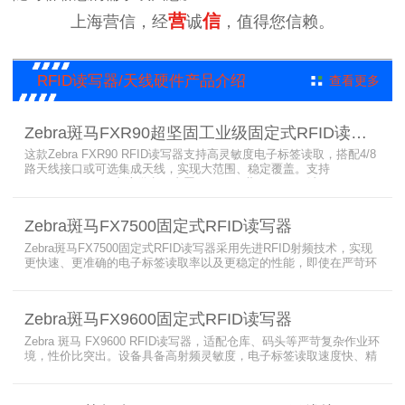
营
信
上海营信，经
诚
，值得您信赖。
RFID读写器/天线硬件产品介绍
查看更多
Zebra斑马FXR90超坚固工业级固定式RFID读写器
这款Zebra FXR90 RFID读写器支持高灵敏度电子标签读取，搭配4/8
路天线接口或可选集成天线，实现大范围、稳定覆盖。支持
PoE/PoE+、24V直流供电，内置Wi-Fi 6、蓝牙5.3、可选5G/GPS，
采用IP65/IP67密封与宽温设计，可在潮湿、多尘、高低温、振动环
境中长期稳定运行，为仓储、制造、物流、资产追踪提供高性能RFID
Zebra斑马FX7500固定式RFID读写器
识别能力。
Zebra斑马FX7500固定式RFID读写器采用先进RFID射频技术，实现
更快速、更准确的电子标签读取率以及更稳定的性能，即使在严苛环
境下也不例外。先进的射频技术与基于Linux的更灵活网络基础架构
相结合，集成了所需的工具和开放标准接口，可方便快捷地部署RFID
和后台应用程序。这个固定式RFID电子标签读写器可以更低的读写点
Zebra斑马FX9600固定式RFID读写器
平均成本提供稳定的高性能，更高的读写器灵敏度和更强的抗干扰能
力。
Zebra 斑马 FX9600 RFID读写器，适配仓库、码头等严苛复杂作业环
境，性价比突出。设备具备高射频灵敏度，电子标签读取速度快、精
准度高、读取距离更远，可适配高密度射频场景与复杂软件应用，实
现收货、入库、分拣、出库全流程库存自动化管理。支持内嵌程序、
POE/POE + 供电，部署便捷、射频输出稳定；多天线端口设计覆盖