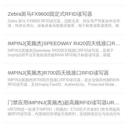
境下也不例外。先进的射频技术与基于Linux的更灵活网络基础架构
相结合，集成了所需的工具和开放标准接口，可方便快捷地部署RFID
和后台应用程序。这个固定式RFID电子标签读写器可以更低的读写点
Zebra斑马FX9600固定式RFID读写器
平均成本提供稳定的高性能，更高的读写器灵敏度和更强的抗干扰能
力。
Zebra 斑马 FX9600 RFID读写器，适配仓库、码头等严苛复杂作业环
境，性价比突出。设备具备高射频灵敏度，电子标签读取速度快、精
准度高、读取距离更远，可适配高密度射频场景与复杂软件应用，实
现收货、入库、分拣、出库全流程库存自动化管理。支持内嵌程序、
POE/POE + 供电，部署便捷、射频输出稳定；多天线端口设计覆盖
IMPINJ(英频杰)SPEEDWAY R420四天线接口RFID读写器
范围广，耐高低温、防尘防潮，有效降低部署与运维总成本。
IMPINJ(英频杰)Speedway R420四天线接口RFID读写器，是基于
Impinj自研平台开发的高性能RAIN RFID电子标签读写器，搭载
AutoPilot自动优化技术，支持PoE与DC双供电，性能可靠、抗干扰
强，适配多行业高要求场景，是专业高效的企业级RFID读写器，可精
准识别各类电子标签。​
IMPINJ(英频杰)R700四天线接口RFID读写器
IMPINJ(英频杰)R700四天线接口RFID读写器，是企业级高性能RAIN
RFID读写器，支持Impinj FastID、Authenticity、Protected Mode，
配备Impinj IoT Device Interface，原生支持MQTT、REST API、
LLRP v1.0.1协议，性能强劲、抗干扰强，适配多行业高吞吐场景，
是专业可靠的企业级RFID读写器。​
门禁应用IMPINJ(英频杰)超高频RFID读写器UR7208
UR7208是一款基于IMPINJ（英频杰）E710芯片开发的门禁专用超高
频RFID读写器，内置相控高增益天线阵列，实现精准定位与自动方向
识别，搭载Linux系统，支持定制语音播报，抗干扰强，适配仓储进
出、服装门店防盗等门禁场景，性能卓越且支持二次开发，是门禁应
用的优选RFID读写器。