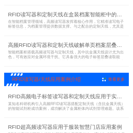
采用在库房内安装RFID读写器和天线实时对装有电子标签的工器具识
别的方法，工具可在24小时内随时领取。租借及归还流程：工具需求
者在仓库门口刷员工证，按权限开门，在工具柜内选择工具后，滑动
RFID读写器和定制天线在盒装档案智能柜中的应用方案
卡片打开门，取出后关门以完成工具租赁流程。
在智能档案管理领域，高频读写器发挥着核心作用，它精准读写电子
标签信息，为档案管理提供数据支撑。与之配合的定制天线，尤其是
抗金属天线，能克服金属环境干扰，稳定传输信号。智能档案柜与卷
宗柜作为存储载体，借助高频读写器与电子标签的联动，实现档案快
速定位、存取。这种融合定制天线、抗金属天线、电子标签的智能管
高频RFID读写器和定制天线破解单页档案层叠识别难题
理方案，让档案管理更高效、精准。
智能档案柜搭载高频读写器与定制天线，其中抗金属天线设计尤为出
色，可有效应对金属环境干扰。它具备强大的电子标签层叠读取能
力，能精准识别绝密文件、人事档案、设计图纸、答题卡、银行印鉴
卡等各类资料。无论资料如何堆叠摆放，都能快速准确读取信息，为
重要资料管理提供高效、安全的解决方案，确保每一份文件资料都能
被妥善管理与精准追踪。
RFID读写器/天线应用案例介绍
查看更多
RFID高频电子标签读写器和定制天线应用于实验室试剂管理成功案例
某知名科研机构引入高频RFID读写器搭配定制天线（含抗金属天线）
的智能试剂柜成功案例，成功解决了金属柜体内试剂管理难题。该系
统通过高频电子标签读写器快速精准识别试剂标签，定制天线确保信
号无损传输，抗金属天线有效适应金属腔体环境，实现对贴有电子标
签的试剂实时盘点与位置追踪。
RFID超高频读写器应用于服装智慧门店应用案例