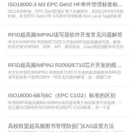
ISO18000-3 M3 EPC Gen2 HF单件管理标签标准部分内容简介
2011年的时候，EPC Gen2联盟扩展了高频部分，到2011年9月5号的
时候，有关EPC Gen2 HF ILT(单件管理标签-Item Level Tag)的标准
就已经出来了，作为ISO15693(ISO1800-3 M1)的升级版本，
ISO18000-3 M3也在NXP等巨头的推动下，具备了和ISO1800-3
M2（PJM）的相抗衡的性能，不出所料，PJM只是作为“第二”的位置
RFID超高频IMPINJ读写器软件开发常见问题解答
存在。IS
本文针对IMPINJ R2000/E710芯片开发的RFID超高频读写器，解答
软件开发中DEMO、SDK、API、通讯协议、Linux系统适配等常见问
题，涵盖RFID读写器操作要点、超高频电子标签阅读器功能适配、定
制天线应用注意事项及手持终端开发相关疑问，为开发人员提供实用
参考。
RFID超高频IMPINJ R2000/E710芯片开发的模块和读写器使用问题解答
本文针对我司用IMPINJ R2000/E710芯片开发的超高频模块和RFID
读写器在客户使用过程中一些常见问题的解答，如：跳频工作
(FHSS)，调制方式(ASK)，网口波特率，GPIO光耦，外接POE供
电，手持机天线，回波损耗，陶瓷天线，电磁波反射，实时模式盘存
标签，缓存模式，R2000模块性能，读写器缓存可以容纳多少张电子
ISO18000-6B与6C（EPC C1G2）标准的区别
标签等。
常用的RFID超高频902-928MHz读写器有两个协议标准可供选择，一
是已被ISO接纳为ISO18000-6C的EPC C1G2标准，另一个是
ISO18000-6B。目前，绝大部分的应用都采用了ISO18000-6C的EPC
C1G2标准标准。那么，这两个标准都是什么意思呢？在标签容量、
读取距离、读取速度、多标签阅读性能上各有什么优点和缺点呢。
高校联盟超高频图书管理防损门EAS设置方法