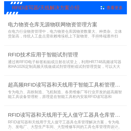
RFID读写器/天线解决方案介绍
查看更多
电力物资仓库无源物联网物资管理方案
在电力行业物资管理中，电力物资仓库因物资数量大、种类杂、立体
货架高，传统人工盘点需依赖堆垛机上下架物资、手持终端逐件扫
描，存在效率低、耗时长、库存异常发现不及时等问题。为实现无人
值守库房目标，基于无源物联网技术，方案采用 “中心节点+ 分布式
节点” 主从架构，依托超RFID读写器实现信号收发与数据处理，结合
RFID技术应用于智能试剂管理
超高频读写器、大增益天线、电子标签等核心设备，构建全流程自动
化物资管理方案。
通过将RFID电子标签粘贴或注射在试管上，利用HR7748高频读写器
和HA1026定制高频天线做成试剂管理柜或试剂管理货架，可以大大
提升实验室试剂管理的效率，实现试剂入库、存储、出库和盘点的自
动化管理。凭借着RFID识别标签的特有功能，管理者能够实时获取试
剂的信息，同时可以根据企业自身情况对试剂进行任意分类和设置控
超高频RFID读写器和天线用于智能工具柜管理方案
制权限。相对于传统的管理方式，智能试剂管理可以在提高管理效率
外，更加方便地实现对试剂
专为电力、高铁制造、飞机制造、各类维修厂等行业开发的超高频智
能工具设备管理柜，原理是在智能工具柜内安装RFID读写器和
UA2323超高频智能柜天线，借用和归还时使用UKA02控制器的APP
控制RFID读写器和天线扫描工具柜内工具上的电子标签，显示借还清
单以及库存工具清单，并采用刷卡、刷身份证、指纹或人脸识别对借
RFID读写器和天线用于无人值守工器具仓库管理解决方案
用人、归还人进行权限管理。
RFID读写器和天线用于无人值守工器具仓库管理解决方案，专为电
力、发电厂、大型生产车间、大型维修车间的工具仓库管理而设计。