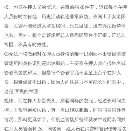
报、包庇在押人员的情况。在目前的 条件下，追踪每个在押
人员何时在何地、历史活动轨迹非常麻烦。夜间出于安全因
素，民警不能够进入监舍房间，只凭目测，没有办法做整体
点名。另外，整个监管场所总人数靠民警逐个汇报，汇总非
常慢，不具有时效性。
②无法严格做到对在押人员身份的唯一识别而不出错目前监
管场所的身份识别还比较原始，主要靠在押人员自报姓名或
管教民警的辨认，但是每个管教管几十甚至上百个在押人
员，很难保证不出错，因为人的注意力不可能长时间集中，
这是 客观的生理
规律。而在押人都是光头、穿着同样的衣服，经过长时间关
押，非常容易被认错，万一再出现双胞胎，同时同名同姓等
情况，那就更麻烦了。个别监管场所曾经就发生过同名同姓
在押人员被误释 放，同名同 姓人员在消费时被记错帐等失