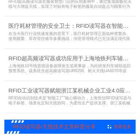
RFID超高频读写器在服装智慧门店的应用案例中，通过集成圆极化天
线与大增益天线，实现了对贴有电子标签的服装自动盘点与顾客行为
分析的双重突破。RFID读写器读写器结合高增益圆极化天线，精准捕
捉商品位置与试穿数据。系统实时更新库存状态，分析顾客偏好，为
门店提供爆款预测与精准营销支持。这一RFID应用案例不仅提升了管
医疗耗材管理的安全卫士：RFID读写器在智能货架新应用案例
理效率，更通过数据驱动决策，助力服装行业实现智慧化转型。
在当今医疗行业快速发展的背景下，医疗耗材管理正面临种类繁杂、
使用频繁、库存管控难等多重挑战，传统管理模式已无法满足现代医
院对高效、精准及安全的核心需求。而以RFID读写器为核心组件的智
能货架技术，正以“医疗耗材管理安全卫士”的角色，凭借与电子标
签、场景化定制天线的协同作用，为医疗耗材管理带来革命性解决方
RFID超高频读写器成功应用于上海地铁列车辅助追踪预警系统
案，开启智能化管理新篇章
上海地铁10号线曾因设备故障发生追尾事故，为此研发列车辅助追踪
预警系统。该系统含超高频读写器UR6258、耐火天线UA6070等设
备，读写器支持多协议通讯，耐火天线采用玻璃钢外壳。经选型定
制，2013年初安装运行，已成功应用于3条地铁线，此为超高频读写
器、耐火天线等成功应用案例，地铁安全性大增。
RFID工业读写器赋能浙江某机械企业工业4.0应用案例
RFID自动识别技术是“智能工厂”核心驱动力，上海营信RFID读写器与
电子标签、场景化定制天线协同，为柔性生产提供支撑。浙江某机械
公司引入含上海营信工业高频读写器HR9218的MES系统，搭配定制
天线与标签，构建智能生产体系。其读写器在协同、性价比等方面表
现出色，是工业4.0成功应用案例。
RFID读写器/天线技术文章科普分享
查看更多