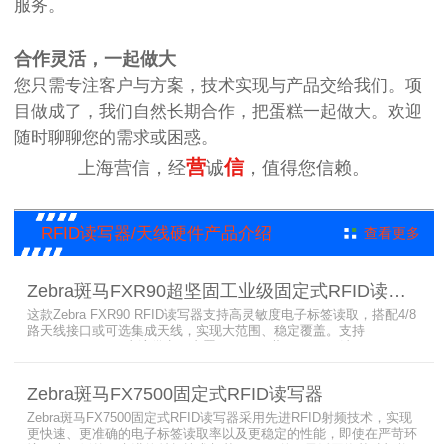
服务。
合作灵活，一起做大
您只需专注客户与方案，技术实现与产品交给我们。项
目做成了，我们自然长期合作，把蛋糕一起做大。欢迎
随时聊聊您的需求或困惑。
营
信
上海营信，经
诚
，值得您信赖。
RFID读写器/天线硬件产品介绍
查看更多
Zebra斑马FXR90超坚固工业级固定式RFID读写器
这款Zebra FXR90 RFID读写器支持高灵敏度电子标签读取，搭配4/8
路天线接口或可选集成天线，实现大范围、稳定覆盖。支持
PoE/PoE+、24V直流供电，内置Wi-Fi 6、蓝牙5.3、可选5G/GPS，
采用IP65/IP67密封与宽温设计，可在潮湿、多尘、高低温、振动环
境中长期稳定运行，为仓储、制造、物流、资产追踪提供高性能RFID
Zebra斑马FX7500固定式RFID读写器
识别能力。
Zebra斑马FX7500固定式RFID读写器采用先进RFID射频技术，实现
更快速、更准确的电子标签读取率以及更稳定的性能，即使在严苛环