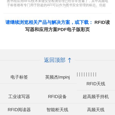
图书馆应用RFID技术来做安全检测管理已经非常普遍了，其中高频电
子标签都有专门用于防盗的AFI可以作为图书安全管理的标志。但超
高频并没有电子标签为图书安全管理设置安全位，怎么用设置超高频
标签的EAS就非常重要了。
请继续浏览相关产品与解决方案，或下载：
RFID读
写器和应用方案PDF电子版彩页
返回顶部
|
|
|
|
|
|
|
|
|
电子标签
英频杰Impinj
RFID天线
工业读写器
RFID设备
超高频手持机
RFID阅读器
智能柜天线
高频天线