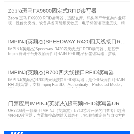
相结合，集成了所需的工具和开放标准接口，可方便快捷地部署RFID
和后台应用程序。这个固定式RFID电子标签读写器可以更低的读写点
Zebra斑马FX9600固定式RFID读写器
平均成本提供稳定的高性能，更高的读写器灵敏度和更强的抗干扰能
力。
Zebra 斑马 FX9600 RFID读写器，适配仓库、码头等严苛复杂作业环
境，性价比突出。设备具备高射频灵敏度，电子标签读取速度快、精
准度高、读取距离更远，可适配高密度射频场景与复杂软件应用，实
现收货、入库、分拣、出库全流程库存自动化管理。支持内嵌程序、
POE/POE + 供电，部署便捷、射频输出稳定；多天线端口设计覆盖
IMPINJ(英频杰)SPEEDWAY R420四天线接口RFID读写器
范围广，耐高低温、防尘防潮，有效降低部署与运维总成本。
IMPINJ(英频杰)Speedway R420四天线接口RFID读写器，是基于
Impinj自研平台开发的高性能RAIN RFID电子标签读写器，搭载
AutoPilot自动优化技术，支持PoE与DC双供电，性能可靠、抗干扰
强，适配多行业高要求场景，是专业高效的企业级RFID读写器，可精
准识别各类电子标签。​
IMPINJ(英频杰)R700四天线接口RFID读写器
IMPINJ(英频杰)R700四天线接口RFID读写器，是企业级高性能RAIN
RFID读写器，支持Impinj FastID、Authenticity、Protected Mode，
配备Impinj IoT Device Interface，原生支持MQTT、REST API、
LLRP v1.0.1协议，性能强劲、抗干扰强，适配多行业高吞吐场景，
是专业可靠的企业级RFID读写器。​
门禁应用IMPINJ(英频杰)超高频RFID读写器UR7208
UR7208是一款基于IMPINJ（英频杰）E710芯片开发的门禁专用超高
频RFID读写器，内置相控高增益天线阵列，实现精准定位与自动方向
识别，搭载Linux系统，支持定制语音播报，抗干扰强，适配仓储进
出、服装门店防盗等门禁场景，性能卓越且支持二次开发，是门禁应
用的优选RFID读写器。