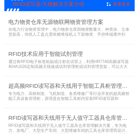
RFID读写器/天线解决方案介绍
查看更多
电力物资仓库无源物联网物资管理方案
在电力行业物资管理中，电力物资仓库因物资数量大、种类杂、立体
货架高，传统人工盘点需依赖堆垛机上下架物资、手持终端逐件扫
描，存在效率低、耗时长、库存异常发现不及时等问题。为实现无人
值守库房目标，基于无源物联网技术，方案采用 “中心节点+ 分布式
节点” 主从架构，依托超RFID读写器实现信号收发与数据处理，结合
RFID技术应用于智能试剂管理
超高频读写器、大增益天线、电子标签等核心设备，构建全流程自动
化物资管理方案。
通过将RFID电子标签粘贴或注射在试管上，利用HR7748高频读写器
和HA1026定制高频天线做成试剂管理柜或试剂管理货架，可以大大
提升实验室试剂管理的效率，实现试剂入库、存储、出库和盘点的自
动化管理。凭借着RFID识别标签的特有功能，管理者能够实时获取试
剂的信息，同时可以根据企业自身情况对试剂进行任意分类和设置控
超高频RFID读写器和天线用于智能工具柜管理方案
制权限。相对于传统的管理方式，智能试剂管理可以在提高管理效率
外，更加方便地实现对试剂
专为电力、高铁制造、飞机制造、各类维修厂等行业开发的超高频智
能工具设备管理柜，原理是在智能工具柜内安装RFID读写器和
UA2323超高频智能柜天线，借用和归还时使用UKA02控制器的APP
控制RFID读写器和天线扫描工具柜内工具上的电子标签，显示借还清
单以及库存工具清单，并采用刷卡、刷身份证、指纹或人脸识别对借
RFID读写器和天线用于无人值守工器具仓库管理解决方案
用人、归还人进行权限管理。
RFID读写器和天线用于无人值守工器具仓库管理解决方案，专为电
力、发电厂、大型生产车间、大型维修车间的工具仓库管理而设计。
采用在库房内安装RFID读写器和天线实时对装有电子标签的工器具识