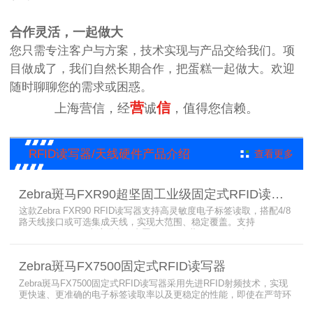
合作灵活，一起做大
您只需专注客户与方案，技术实现与产品交给我们。项
目做成了，我们自然长期合作，把蛋糕一起做大。欢迎
随时聊聊您的需求或困惑。
营
信
上海营信，经
诚
，值得您信赖。
RFID读写器/天线硬件产品介绍
查看更多
Zebra斑马FXR90超坚固工业级固定式RFID读写器
这款Zebra FXR90 RFID读写器支持高灵敏度电子标签读取，搭配4/8
路天线接口或可选集成天线，实现大范围、稳定覆盖。支持
PoE/PoE+、24V直流供电，内置Wi-Fi 6、蓝牙5.3、可选5G/GPS，
采用IP65/IP67密封与宽温设计，可在潮湿、多尘、高低温、振动环
境中长期稳定运行，为仓储、制造、物流、资产追踪提供高性能RFID
Zebra斑马FX7500固定式RFID读写器
识别能力。
Zebra斑马FX7500固定式RFID读写器采用先进RFID射频技术，实现
更快速、更准确的电子标签读取率以及更稳定的性能，即使在严苛环
境下也不例外。先进的射频技术与基于Linux的更灵活网络基础架构