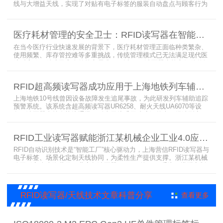
线与大增益天线，实现了对贴有电子标签的服装自动盘点与顾客行为
分析的双重突破。RFID读写器读写器结合高增益圆极化天线，精准捕
捉商品位置与试穿数据。系统实时更新库存状态，分析顾客偏好，为
门店提供爆款预测与精准营销支持。这一RFID应用案例不仅提升了管
医疗耗材管理的安全卫士：RFID读写器在智能货架新应用案例
理效率，更通过数据驱动决策，助力服装行业实现智慧化转型。
在当今医疗行业快速发展的背景下，医疗耗材管理正面临种类繁杂、
使用频繁、库存管控难等多重挑战，传统管理模式已无法满足现代医
院对高效、精准及安全的核心需求。而以RFID读写器为核心组件的智
能货架技术，正以“医疗耗材管理安全卫士”的角色，凭借与电子标
签、场景化定制天线的协同作用，为医疗耗材管理带来革命性解决方
RFID超高频读写器成功应用于上海地铁列车辅助追踪预警系统
案，开启智能化管理新篇章
上海地铁10号线曾因设备故障发生追尾事故，为此研发列车辅助追踪
预警系统。该系统含超高频读写器UR6258、耐火天线UA6070等设
备，读写器支持多协议通讯，耐火天线采用玻璃钢外壳。经选型定
制，2013年初安装运行，已成功应用于3条地铁线，此为超高频读写
器、耐火天线等成功应用案例，地铁安全性大增。
RFID工业读写器赋能浙江某机械企业工业4.0应用案例
RFID自动识别技术是“智能工厂”核心驱动力，上海营信RFID读写器与
电子标签、场景化定制天线协同，为柔性生产提供支撑。浙江某机械
公司引入含上海营信工业高频读写器HR9218的MES系统，搭配定制
天线与标签，构建智能生产体系。其读写器在协同、性价比等方面表
现出色，是工业4.0成功应用案例。
RFID读写器/天线技术文章科普分享
查看更多