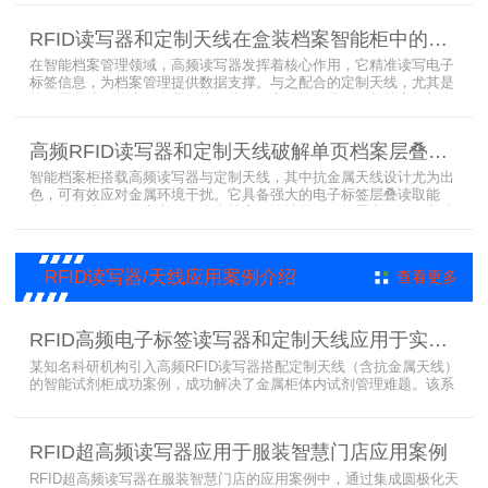
别的方法，工具可在24小时内随时领取。租借及归还流程：工具需求
者在仓库门口刷员工证，按权限开门，在工具柜内选择工具后，滑动
RFID读写器和定制天线在盒装档案智能柜中的应用方案
卡片打开门，取出后关门以完成工具租赁流程。
在智能档案管理领域，高频读写器发挥着核心作用，它精准读写电子
标签信息，为档案管理提供数据支撑。与之配合的定制天线，尤其是
抗金属天线，能克服金属环境干扰，稳定传输信号。智能档案柜与卷
宗柜作为存储载体，借助高频读写器与电子标签的联动，实现档案快
速定位、存取。这种融合定制天线、抗金属天线、电子标签的智能管
高频RFID读写器和定制天线破解单页档案层叠识别难题
理方案，让档案管理更高效、精准。
智能档案柜搭载高频读写器与定制天线，其中抗金属天线设计尤为出
色，可有效应对金属环境干扰。它具备强大的电子标签层叠读取能
力，能精准识别绝密文件、人事档案、设计图纸、答题卡、银行印鉴
卡等各类资料。无论资料如何堆叠摆放，都能快速准确读取信息，为
重要资料管理提供高效、安全的解决方案，确保每一份文件资料都能
被妥善管理与精准追踪。
RFID读写器/天线应用案例介绍
查看更多
RFID高频电子标签读写器和定制天线应用于实验室试剂管理成功案例
某知名科研机构引入高频RFID读写器搭配定制天线（含抗金属天线）
的智能试剂柜成功案例，成功解决了金属柜体内试剂管理难题。该系
统通过高频电子标签读写器快速精准识别试剂标签，定制天线确保信
号无损传输，抗金属天线有效适应金属腔体环境，实现对贴有电子标
签的试剂实时盘点与位置追踪。
RFID超高频读写器应用于服装智慧门店应用案例
RFID超高频读写器在服装智慧门店的应用案例中，通过集成圆极化天