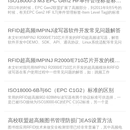
ISO18000-3 M3 EPC Gen2 HF单件管理标签标准部分内容简介
2011年的时候，EPC Gen2联盟扩展了高频部分，到2011年9月5号的
时候，有关EPC Gen2 HF ILT(单件管理标签-Item Level Tag)的标准
就已经出来了，作为ISO15693(ISO1800-3 M1)的升级版本，
ISO18000-3 M3也在NXP等巨头的推动下，具备了和ISO1800-3
M2（PJM）的相抗衡的性能，不出所料，PJM只是作为“第二”的位置
RFID超高频IMPINJ读写器软件开发常见问题解答
存在。IS
本文针对IMPINJ R2000/E710芯片开发的RFID超高频读写器，解答
软件开发中DEMO、SDK、API、通讯协议、Linux系统适配等常见问
题，涵盖RFID读写器操作要点、超高频电子标签阅读器功能适配、定
制天线应用注意事项及手持终端开发相关疑问，为开发人员提供实用
参考。
RFID超高频IMPINJ R2000/E710芯片开发的模块和读写器使用问题解答
本文针对我司用IMPINJ R2000/E710芯片开发的超高频模块和RFID
读写器在客户使用过程中一些常见问题的解答，如：跳频工作
(FHSS)，调制方式(ASK)，网口波特率，GPIO光耦，外接POE供
电，手持机天线，回波损耗，陶瓷天线，电磁波反射，实时模式盘存
标签，缓存模式，R2000模块性能，读写器缓存可以容纳多少张电子
ISO18000-6B与6C（EPC C1G2）标准的区别
标签等。
常用的RFID超高频902-928MHz读写器有两个协议标准可供选择，一
是已被ISO接纳为ISO18000-6C的EPC C1G2标准，另一个是
ISO18000-6B。目前，绝大部分的应用都采用了ISO18000-6C的EPC
C1G2标准标准。那么，这两个标准都是什么意思呢？在标签容量、
读取距离、读取速度、多标签阅读性能上各有什么优点和缺点呢。
高校联盟超高频图书管理防损门EAS设置方法
图书馆应用RFID技术来做安全检测管理已经非常普遍了，其中高频电