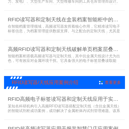
力、发电厂、大型生产车间、大型维修车间的工具仓库管理而设计。
采用在库房内安装RFID读写器和天线实时对装有电子标签的工器具识
别的方法，工具可在24小时内随时领取。租借及归还流程：工具需求
者在仓库门口刷员工证，按权限开门，在工具柜内选择工具后，滑动
RFID读写器和定制天线在盒装档案智能柜中的应用方案
卡片打开门，取出后关门以完成工具租赁流程。
在智能档案管理领域，高频读写器发挥着核心作用，它精准读写电子
标签信息，为档案管理提供数据支撑。与之配合的定制天线，尤其是
抗金属天线，能克服金属环境干扰，稳定传输信号。智能档案柜与卷
宗柜作为存储载体，借助高频读写器与电子标签的联动，实现档案快
速定位、存取。这种融合定制天线、抗金属天线、电子标签的智能管
高频RFID读写器和定制天线破解单页档案层叠识别难题
理方案，让档案管理更高效、精准。
智能档案柜搭载高频读写器与定制天线，其中抗金属天线设计尤为出
色，可有效应对金属环境干扰。它具备强大的电子标签层叠读取能
力，能精准识别绝密文件、人事档案、设计图纸、答题卡、银行印鉴
卡等各类资料。无论资料如何堆叠摆放，都能快速准确读取信息，为
重要资料管理提供高效、安全的解决方案，确保每一份文件资料都能
被妥善管理与精准追踪。
RFID读写器/天线应用案例介绍
查看更多
RFID高频电子标签读写器和定制天线应用于实验室试剂管理成功案例
某知名科研机构引入高频RFID读写器搭配定制天线（含抗金属天线）
的智能试剂柜成功案例，成功解决了金属柜体内试剂管理难题。该系
统通过高频电子标签读写器快速精准识别试剂标签，定制天线确保信
号无损传输，抗金属天线有效适应金属腔体环境，实现对贴有电子标
签的试剂实时盘点与位置追踪。
RFID超高频读写器应用于服装智慧门店应用案例