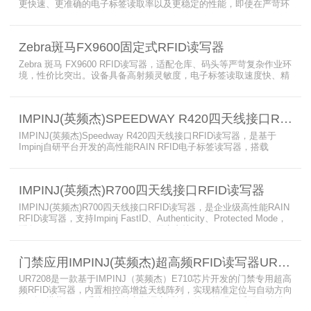
更快速、更准确的电子标签读取率以及更稳定的性能，即使在严苛环
境下也不例外。先进的射频技术与基于Linux的更灵活网络基础架构
相结合，集成了所需的工具和开放标准接口，可方便快捷地部署RFID
和后台应用程序。这个固定式RFID电子标签读写器可以更低的读写点
Zebra斑马FX9600固定式RFID读写器
平均成本提供稳定的高性能，更高的读写器灵敏度和更强的抗干扰能
力。
Zebra 斑马 FX9600 RFID读写器，适配仓库、码头等严苛复杂作业环
境，性价比突出。设备具备高射频灵敏度，电子标签读取速度快、精
准度高、读取距离更远，可适配高密度射频场景与复杂软件应用，实
现收货、入库、分拣、出库全流程库存自动化管理。支持内嵌程序、
POE/POE + 供电，部署便捷、射频输出稳定；多天线端口设计覆盖
IMPINJ(英频杰)SPEEDWAY R420四天线接口RFID读写器
范围广，耐高低温、防尘防潮，有效降低部署与运维总成本。
IMPINJ(英频杰)Speedway R420四天线接口RFID读写器，是基于
Impinj自研平台开发的高性能RAIN RFID电子标签读写器，搭载
AutoPilot自动优化技术，支持PoE与DC双供电，性能可靠、抗干扰
强，适配多行业高要求场景，是专业高效的企业级RFID读写器，可精
准识别各类电子标签。​
IMPINJ(英频杰)R700四天线接口RFID读写器
IMPINJ(英频杰)R700四天线接口RFID读写器，是企业级高性能RAIN
RFID读写器，支持Impinj FastID、Authenticity、Protected Mode，
配备Impinj IoT Device Interface，原生支持MQTT、REST API、
LLRP v1.0.1协议，性能强劲、抗干扰强，适配多行业高吞吐场景，
是专业可靠的企业级RFID读写器。​
门禁应用IMPINJ(英频杰)超高频RFID读写器UR7208
UR7208是一款基于IMPINJ（英频杰）E710芯片开发的门禁专用超高
频RFID读写器，内置相控高增益天线阵列，实现精准定位与自动方向
识别，搭载Linux系统，支持定制语音播报，抗干扰强，适配仓储进