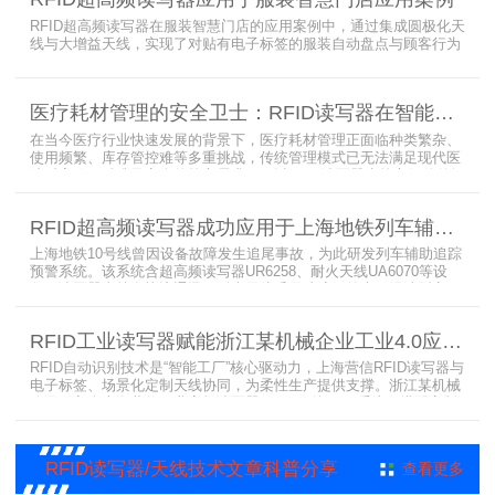
RFID超高频读写器在服装智慧门店的应用案例中，通过集成圆极化天
线与大增益天线，实现了对贴有电子标签的服装自动盘点与顾客行为
分析的双重突破。RFID读写器读写器结合高增益圆极化天线，精准捕
捉商品位置与试穿数据。系统实时更新库存状态，分析顾客偏好，为
门店提供爆款预测与精准营销支持。这一RFID应用案例不仅提升了管
医疗耗材管理的安全卫士：RFID读写器在智能货架新应用案例
理效率，更通过数据驱动决策，助力服装行业实现智慧化转型。
在当今医疗行业快速发展的背景下，医疗耗材管理正面临种类繁杂、
使用频繁、库存管控难等多重挑战，传统管理模式已无法满足现代医
院对高效、精准及安全的核心需求。而以RFID读写器为核心组件的智
能货架技术，正以“医疗耗材管理安全卫士”的角色，凭借与电子标
签、场景化定制天线的协同作用，为医疗耗材管理带来革命性解决方
RFID超高频读写器成功应用于上海地铁列车辅助追踪预警系统
案，开启智能化管理新篇章
上海地铁10号线曾因设备故障发生追尾事故，为此研发列车辅助追踪
预警系统。该系统含超高频读写器UR6258、耐火天线UA6070等设
备，读写器支持多协议通讯，耐火天线采用玻璃钢外壳。经选型定
制，2013年初安装运行，已成功应用于3条地铁线，此为超高频读写
器、耐火天线等成功应用案例，地铁安全性大增。
RFID工业读写器赋能浙江某机械企业工业4.0应用案例
RFID自动识别技术是“智能工厂”核心驱动力，上海营信RFID读写器与
电子标签、场景化定制天线协同，为柔性生产提供支撑。浙江某机械
公司引入含上海营信工业高频读写器HR9218的MES系统，搭配定制
天线与标签，构建智能生产体系。其读写器在协同、性价比等方面表
现出色，是工业4.0成功应用案例。
RFID读写器/天线技术文章科普分享
查看更多