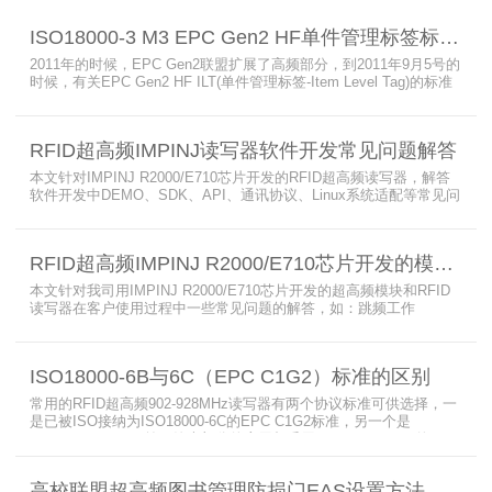
ISO18000-3 M3 EPC Gen2 HF单件管理标签标准部分内容简介
2011年的时候，EPC Gen2联盟扩展了高频部分，到2011年9月5号的
时候，有关EPC Gen2 HF ILT(单件管理标签-Item Level Tag)的标准
就已经出来了，作为ISO15693(ISO1800-3 M1)的升级版本，
ISO18000-3 M3也在NXP等巨头的推动下，具备了和ISO1800-3
M2（PJM）的相抗衡的性能，不出所料，PJM只是作为“第二”的位置
RFID超高频IMPINJ读写器软件开发常见问题解答
存在。IS
本文针对IMPINJ R2000/E710芯片开发的RFID超高频读写器，解答
软件开发中DEMO、SDK、API、通讯协议、Linux系统适配等常见问
题，涵盖RFID读写器操作要点、超高频电子标签阅读器功能适配、定
制天线应用注意事项及手持终端开发相关疑问，为开发人员提供实用
参考。
RFID超高频IMPINJ R2000/E710芯片开发的模块和读写器使用问题解答
本文针对我司用IMPINJ R2000/E710芯片开发的超高频模块和RFID
读写器在客户使用过程中一些常见问题的解答，如：跳频工作
(FHSS)，调制方式(ASK)，网口波特率，GPIO光耦，外接POE供
电，手持机天线，回波损耗，陶瓷天线，电磁波反射，实时模式盘存
标签，缓存模式，R2000模块性能，读写器缓存可以容纳多少张电子
ISO18000-6B与6C（EPC C1G2）标准的区别
标签等。
常用的RFID超高频902-928MHz读写器有两个协议标准可供选择，一
是已被ISO接纳为ISO18000-6C的EPC C1G2标准，另一个是
ISO18000-6B。目前，绝大部分的应用都采用了ISO18000-6C的EPC
C1G2标准标准。那么，这两个标准都是什么意思呢？在标签容量、
读取距离、读取速度、多标签阅读性能上各有什么优点和缺点呢。
高校联盟超高频图书管理防损门EAS设置方法