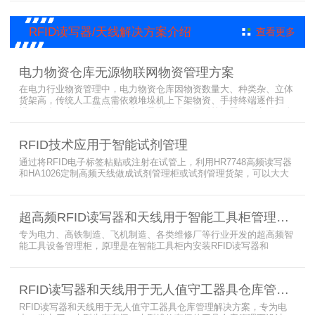
出、服装门店防盗等门禁场景，性能卓越且支持二次开发，是门禁应
用的优选RFID读写器。
RFID读写器/天线解决方案介绍
查看更多
电力物资仓库无源物联网物资管理方案
在电力行业物资管理中，电力物资仓库因物资数量大、种类杂、立体
货架高，传统人工盘点需依赖堆垛机上下架物资、手持终端逐件扫
描，存在效率低、耗时长、库存异常发现不及时等问题。为实现无人
值守库房目标，基于无源物联网技术，方案采用 “中心节点+ 分布式
节点” 主从架构，依托超RFID读写器实现信号收发与数据处理，结合
RFID技术应用于智能试剂管理
超高频读写器、大增益天线、电子标签等核心设备，构建全流程自动
化物资管理方案。
通过将RFID电子标签粘贴或注射在试管上，利用HR7748高频读写器
和HA1026定制高频天线做成试剂管理柜或试剂管理货架，可以大大
提升实验室试剂管理的效率，实现试剂入库、存储、出库和盘点的自
动化管理。凭借着RFID识别标签的特有功能，管理者能够实时获取试
剂的信息，同时可以根据企业自身情况对试剂进行任意分类和设置控
超高频RFID读写器和天线用于智能工具柜管理方案
制权限。相对于传统的管理方式，智能试剂管理可以在提高管理效率
外，更加方便地实现对试剂
专为电力、高铁制造、飞机制造、各类维修厂等行业开发的超高频智
能工具设备管理柜，原理是在智能工具柜内安装RFID读写器和
UA2323超高频智能柜天线，借用和归还时使用UKA02控制器的APP
控制RFID读写器和天线扫描工具柜内工具上的电子标签，显示借还清
单以及库存工具清单，并采用刷卡、刷身份证、指纹或人脸识别对借
RFID读写器和天线用于无人值守工器具仓库管理解决方案
用人、归还人进行权限管理。
RFID读写器和天线用于无人值守工器具仓库管理解决方案，专为电