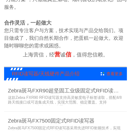
服务。
合作灵活，一起做大
您只需专注客户与方案，技术实现与产品交给我们。项
目做成了，我们自然长期合作，把蛋糕一起做大。欢迎
随时聊聊您的需求或困惑。
营
信
上海营信，经
诚
，值得您信赖。
RFID读写器/天线硬件产品介绍
查看更多
Zebra斑马FXR90超坚固工业级固定式RFID读写器
这款Zebra FXR90 RFID读写器支持高灵敏度电子标签读取，搭配4/8
路天线接口或可选集成天线，实现大范围、稳定覆盖。支持
PoE/PoE+、24V直流供电，内置Wi-Fi 6、蓝牙5.3、可选5G/GPS，
采用IP65/IP67密封与宽温设计，可在潮湿、多尘、高低温、振动环
境中长期稳定运行，为仓储、制造、物流、资产追踪提供高性能RFID
Zebra斑马FX7500固定式RFID读写器
识别能力。
Zebra斑马FX7500固定式RFID读写器采用先进RFID射频技术，实现