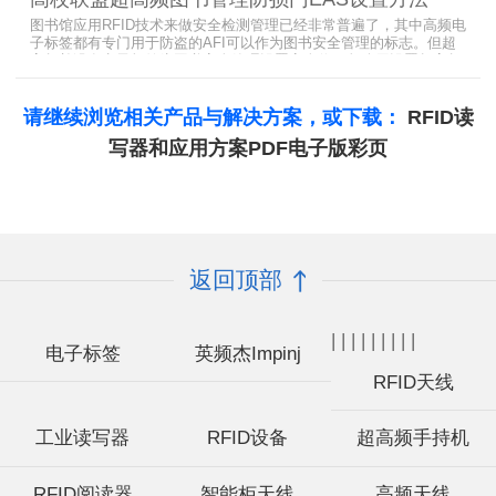
图书馆应用RFID技术来做安全检测管理已经非常普遍了，其中高频电
子标签都有专门用于防盗的AFI可以作为图书安全管理的标志。但超
高频并没有电子标签为图书安全管理设置安全位，怎么用设置超高频
标签的EAS就非常重要了。
请继续浏览相关产品与解决方案，或下载：
RFID读
写器和应用方案PDF电子版彩页
返回顶部
|
|
|
|
|
|
|
|
|
电子标签
英频杰Impinj
RFID天线
工业读写器
RFID设备
超高频手持机
RFID阅读器
智能柜天线
高频天线