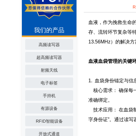
血液，作为挽救生命
我们的产品
存、流转环节复杂等特
13.56MHz）的
高频读写器
超高频读写器
血液血袋管理的关键
射频天线
1. 血袋身份锚定与信
电子标签
核心需求： 确保每
手持机
准确绑定。
有源设备
技术应用： 在血袋制备
字身份证”。通过读写
RFID智能设备
开放式通道