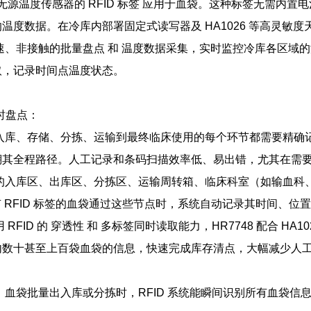
源温度传感器的 RFID 标签 应用于血袋。这种标签无需内置电池
温度数据。在冷库内部署固定式读写器及 HA1026 等高灵敏
速、非接触的批量盘点 和 温度数据采集，实时监控冷库各区域
取，记录时间点温度状态。
时盘点：
库、存储、分拣、运输到最终临床使用的每个环节都需要精确记录
溯其全程路径。人工记录和条码扫描效率低、易出错，尤其在需
入库区、出库区、分拣区、运输周转箱、临床科室（如输血科、手术
带有 RFID 标签的血袋通过这些节点时，系统自动记录其时间、位
RFID 的 穿透性 和 多标签同时读取能力，HR7748 配合 H
内数十甚至上百袋血袋的信息，快速完成库存清点，大幅减少人
血袋批量出入库或分拣时，RFID 系统能瞬间识别所有血袋信