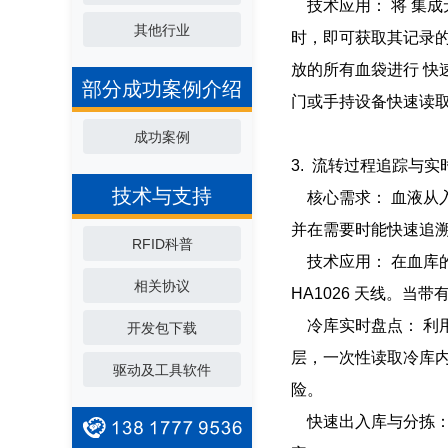
技术应用： 将 集成无
其他行业
时，即可获取其记录的
放的所有血袋进行 快
部分成功案例介绍
门或手持设备快速读
成功案例
3. 流转过程追踪与实
技术与支持
核心需求： 血液从入
并在需要时能快速追
RFID科普
技术应用： 在血库的
相关协议
HA1026 天线。当
冷库实时盘点： 利用 
开发包下载
层，一次性读取冷库
驱动及工具软件
险。
快速出入库与分拣： 