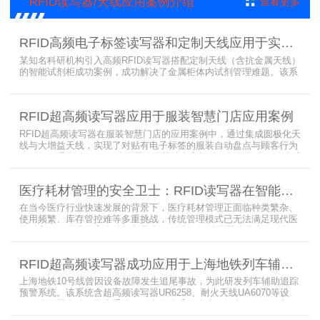
RFID读写器/天线应用案例介绍
查看更多
RFID高频电子标签读写器和定制天线应用于实验室试剂管理成功案例
某知名科研机构引入高频RFID读写器搭配定制天线（含抗金属天线）
的智能试剂柜成功案例，成功解决了金属柜体内试剂管理难题。该系
统通过高频电子标签读写器快速精准识别试剂标签，定制天线确保信
号无损传输，抗金属天线有效适应金属腔体环境，实现对贴有电子标
签的试剂实时盘点与位置追踪。
RFID超高频读写器应用于服装智慧门店应用案例
RFID超高频读写器在服装智慧门店的应用案例中，通过集成圆极化天
线与大增益天线，实现了对贴有电子标签的服装自动盘点与顾客行为
分析的双重突破。RFID读写器读写器结合高增益圆极化天线，精准捕
捉商品位置与试穿数据。系统实时更新库存状态，分析顾客偏好，为
门店提供爆款预测与精准营销支持。这一RFID应用案例不仅提升了管
医疗耗材管理的安全卫士：RFID读写器在智能货架新应用案例
理效率，更通过数据驱动决策，助力服装行业实现智慧化转型。
在当今医疗行业快速发展的背景下，医疗耗材管理正面临种类繁杂、
使用频繁、库存管控难等多重挑战，传统管理模式已无法满足现代医
院对高效、精准及安全的核心需求。而以RFID读写器为核心组件的智
能货架技术，正以“医疗耗材管理安全卫士”的角色，凭借与电子标
签、场景化定制天线的协同作用，为医疗耗材管理带来革命性解决方
RFID超高频读写器成功应用于上海地铁列车辅助追踪预警系统
案，开启智能化管理新篇章
上海地铁10号线曾因设备故障发生追尾事故，为此研发列车辅助追踪
预警系统。该系统含超高频读写器UR6258、耐火天线UA6070等设
备，读写器支持多协议通讯，耐火天线采用玻璃钢外壳。经选型定
制，2013年初安装运行，已成功应用于3条地铁线，此为超高频读写