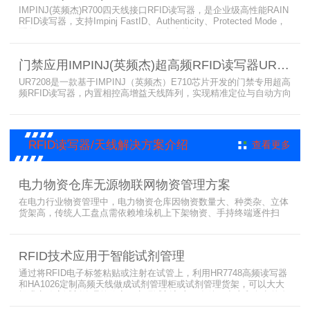
IMPINJ(英频杰)R700四天线接口RFID读写器，是企业级高性能RAIN
RFID读写器，支持Impinj FastID、Authenticity、Protected Mode，
配备Impinj IoT Device Interface，原生支持MQTT、REST API、
LLRP v1.0.1协议，性能强劲、抗干扰强，适配多行业高吞吐场景，
是专业可靠的企业级RFID读写器。​
门禁应用IMPINJ(英频杰)超高频RFID读写器UR7208
UR7208是一款基于IMPINJ（英频杰）E710芯片开发的门禁专用超高
频RFID读写器，内置相控高增益天线阵列，实现精准定位与自动方向
识别，搭载Linux系统，支持定制语音播报，抗干扰强，适配仓储进
出、服装门店防盗等门禁场景，性能卓越且支持二次开发，是门禁应
用的优选RFID读写器。
RFID读写器/天线解决方案介绍
查看更多
电力物资仓库无源物联网物资管理方案
在电力行业物资管理中，电力物资仓库因物资数量大、种类杂、立体
货架高，传统人工盘点需依赖堆垛机上下架物资、手持终端逐件扫
描，存在效率低、耗时长、库存异常发现不及时等问题。为实现无人
值守库房目标，基于无源物联网技术，方案采用 “中心节点+ 分布式
节点” 主从架构，依托超RFID读写器实现信号收发与数据处理，结合
RFID技术应用于智能试剂管理
超高频读写器、大增益天线、电子标签等核心设备，构建全流程自动
化物资管理方案。
通过将RFID电子标签粘贴或注射在试管上，利用HR7748高频读写器
和HA1026定制高频天线做成试剂管理柜或试剂管理货架，可以大大
提升实验室试剂管理的效率，实现试剂入库、存储、出库和盘点的自
动化管理。凭借着RFID识别标签的特有功能，管理者能够实时获取试