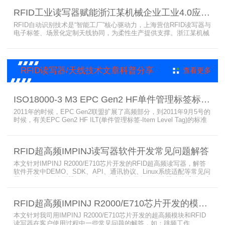
器、耐火天线等成功应用案例，地铁安全性大增。
RFID工业读写器赋能浙江某机械企业工业4.0应用案例
RFID自动识别技术是“智能工厂”核心驱动力，上海营信RFID读写器与
电子标签、场景化定制天线协同，为柔性生产提供支撑。浙江某机械
公司引入含上海营信工业高频读写器HR9218的MES系统，搭配定制
天线与标签，构建智能生产体系。其读写器在协同、性价比等方面表
现出色，是工业4.0成功应用案例。
RFID读写器/天线技术文章科普分享
查看更多
ISO18000-3 M3 EPC Gen2 HF单件管理标签标准部分内容简介
2011年的时候，EPC Gen2联盟扩展了高频部分，到2011年9月5号的
时候，有关EPC Gen2 HF ILT(单件管理标签-Item Level Tag)的标准
就已经出来了，作为ISO15693(ISO1800-3 M1)的升级版本，
ISO18000-3 M3也在NXP等巨头的推动下，具备了和ISO1800-3
M2（PJM）的相抗衡的性能，不出所料，PJM只是作为“第二”的位置
RFID超高频IMPINJ读写器软件开发常见问题解答
存在。IS
本文针对IMPINJ R2000/E710芯片开发的RFID超高频读写器，解答
软件开发中DEMO、SDK、API、通讯协议、Linux系统适配等常见问
题，涵盖RFID读写器操作要点、超高频电子标签阅读器功能适配、定
制天线应用注意事项及手持终端开发相关疑问，为开发人员提供实用
参考。
RFID超高频IMPINJ R2000/E710芯片开发的模块和读写器使用问题解答
本文针对我司用IMPINJ R2000/E710芯片开发的超高频模块和RFID
读写器在客户使用过程中一些常见问题的解答，如：跳频工作