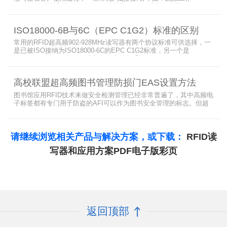
(FHSS)，调制方式(ASK)，网口波特率，GPIO光耦，外接POE供
电，手持机天线，回波损耗，陶瓷天线，电磁波反射，实时模式盘存
标签，缓存模式，R2000模块性能，读写器缓存可以容纳多少张电子
ISO18000-6B与6C（EPC C1G2）标准的区别
标签等。
常用的RFID超高频902-928MHz读写器有两个协议标准可供选择，一
是已被ISO接纳为ISO18000-6C的EPC C1G2标准，另一个是
ISO18000-6B。目前，绝大部分的应用都采用了ISO18000-6C的EPC
C1G2标准标准。那么，这两个标准都是什么意思呢？在标签容量、
读取距离、读取速度、多标签阅读性能上各有什么优点和缺点呢。
高校联盟超高频图书管理防损门EAS设置方法
图书馆应用RFID技术来做安全检测管理已经非常普遍了，其中高频电
子标签都有专门用于防盗的AFI可以作为图书安全管理的标志。但超
高频并没有电子标签为图书安全管理设置安全位，怎么用设置超高频
标签的EAS就非常重要了。
请继续浏览相关产品与解决方案，或下载：
RFID读
写器和应用方案PDF电子版彩页
返回顶部