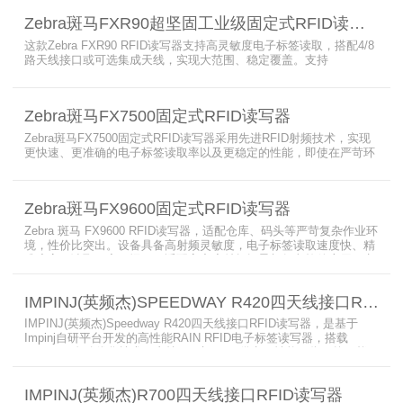
Zebra斑马FXR90超坚固工业级固定式RFID读写器
这款Zebra FXR90 RFID读写器支持高灵敏度电子标签读取，搭配4/8
路天线接口或可选集成天线，实现大范围、稳定覆盖。支持
PoE/PoE+、24V直流供电，内置Wi-Fi 6、蓝牙5.3、可选5G/GPS，
采用IP65/IP67密封与宽温设计，可在潮湿、多尘、高低温、振动环
境中长期稳定运行，为仓储、制造、物流、资产追踪提供高性能RFID
Zebra斑马FX7500固定式RFID读写器
识别能力。
Zebra斑马FX7500固定式RFID读写器采用先进RFID射频技术，实现
更快速、更准确的电子标签读取率以及更稳定的性能，即使在严苛环
境下也不例外。先进的射频技术与基于Linux的更灵活网络基础架构
相结合，集成了所需的工具和开放标准接口，可方便快捷地部署RFID
和后台应用程序。这个固定式RFID电子标签读写器可以更低的读写点
Zebra斑马FX9600固定式RFID读写器
平均成本提供稳定的高性能，更高的读写器灵敏度和更强的抗干扰能
力。
Zebra 斑马 FX9600 RFID读写器，适配仓库、码头等严苛复杂作业环
境，性价比突出。设备具备高射频灵敏度，电子标签读取速度快、精
准度高、读取距离更远，可适配高密度射频场景与复杂软件应用，实
现收货、入库、分拣、出库全流程库存自动化管理。支持内嵌程序、
POE/POE + 供电，部署便捷、射频输出稳定；多天线端口设计覆盖
IMPINJ(英频杰)SPEEDWAY R420四天线接口RFID读写器
范围广，耐高低温、防尘防潮，有效降低部署与运维总成本。
IMPINJ(英频杰)Speedway R420四天线接口RFID读写器，是基于
Impinj自研平台开发的高性能RAIN RFID电子标签读写器，搭载
AutoPilot自动优化技术，支持PoE与DC双供电，性能可靠、抗干扰
强，适配多行业高要求场景，是专业高效的企业级RFID读写器，可精
准识别各类电子标签。​
IMPINJ(英频杰)R700四天线接口RFID读写器