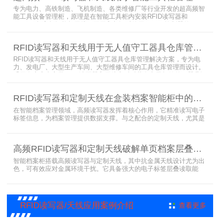
外，更加方便地实现对试剂
专为电力、高铁制造、飞机制造、各类维修厂等行业开发的超高频智
能工具设备管理柜，原理是在智能工具柜内安装RFID读写器和
UA2323超高频智能柜天线，借用和归还时使用UKA02控制器的APP
控制RFID读写器和天线扫描工具柜内工具上的电子标签，显示借还清
单以及库存工具清单，并采用刷卡、刷身份证、指纹或人脸识别对借
RFID读写器和天线用于无人值守工器具仓库管理解决方案
用人、归还人进行权限管理。
RFID读写器和天线用于无人值守工器具仓库管理解决方案，专为电
力、发电厂、大型生产车间、大型维修车间的工具仓库管理而设计。
采用在库房内安装RFID读写器和天线实时对装有电子标签的工器具识
别的方法，工具可在24小时内随时领取。租借及归还流程：工具需求
者在仓库门口刷员工证，按权限开门，在工具柜内选择工具后，滑动
RFID读写器和定制天线在盒装档案智能柜中的应用方案
卡片打开门，取出后关门以完成工具租赁流程。
在智能档案管理领域，高频读写器发挥着核心作用，它精准读写电子
标签信息，为档案管理提供数据支撑。与之配合的定制天线，尤其是
抗金属天线，能克服金属环境干扰，稳定传输信号。智能档案柜与卷
宗柜作为存储载体，借助高频读写器与电子标签的联动，实现档案快
速定位、存取。这种融合定制天线、抗金属天线、电子标签的智能管
高频RFID读写器和定制天线破解单页档案层叠识别难题
理方案，让档案管理更高效、精准。
智能档案柜搭载高频读写器与定制天线，其中抗金属天线设计尤为出
色，可有效应对金属环境干扰。它具备强大的电子标签层叠读取能
力，能精准识别绝密文件、人事档案、设计图纸、答题卡、银行印鉴
卡等各类资料。无论资料如何堆叠摆放，都能快速准确读取信息，为
重要资料管理提供高效、安全的解决方案，确保每一份文件资料都能
被妥善管理与精准追踪。
RFID读写器/天线应用案例介绍
查看更多