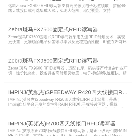
这款Zebra FXR90 RFID读写器支持高灵敏度电子标签读取，搭配4/8
路天线接口或可选集成天线，实现大范围、稳定覆盖。支持
PoE/PoE+、24V直流供电，内置Wi-Fi 6、蓝牙5.3、可选5G/GPS，
采用IP65/IP67密封与宽温设计，可在潮湿、多尘、高低温、振动环
境中长期稳定运行，为仓储、制造、物流、资产追踪提供高性能RFID
Zebra斑马FX7500固定式RFID读写器
识别能力。
Zebra斑马FX7500固定式RFID读写器采用先进RFID射频技术，实现
更快速、更准确的电子标签读取率以及更稳定的性能，即使在严苛环
境下也不例外。先进的射频技术与基于Linux的更灵活网络基础架构
相结合，集成了所需的工具和开放标准接口，可方便快捷地部署RFID
和后台应用程序。这个固定式RFID电子标签读写器可以更低的读写点
Zebra斑马FX9600固定式RFID读写器
平均成本提供稳定的高性能，更高的读写器灵敏度和更强的抗干扰能
力。
Zebra 斑马 FX9600 RFID读写器，适配仓库、码头等严苛复杂作业环
境，性价比突出。设备具备高射频灵敏度，电子标签读取速度快、精
准度高、读取距离更远，可适配高密度射频场景与复杂软件应用，实
现收货、入库、分拣、出库全流程库存自动化管理。支持内嵌程序、
POE/POE + 供电，部署便捷、射频输出稳定；多天线端口设计覆盖
IMPINJ(英频杰)SPEEDWAY R420四天线接口RFID读写器
范围广，耐高低温、防尘防潮，有效降低部署与运维总成本。
IMPINJ(英频杰)Speedway R420四天线接口RFID读写器，是基于
Impinj自研平台开发的高性能RAIN RFID电子标签读写器，搭载
AutoPilot自动优化技术，支持PoE与DC双供电，性能可靠、抗干扰
强，适配多行业高要求场景，是专业高效的企业级RFID读写器，可精
准识别各类电子标签。​
IMPINJ(英频杰)R700四天线接口RFID读写器
IMPINJ(英频杰)R700四天线接口RFID读写器，是企业级高性能RAIN
RFID读写器，支持Impinj FastID、Authenticity、Protected Mode，