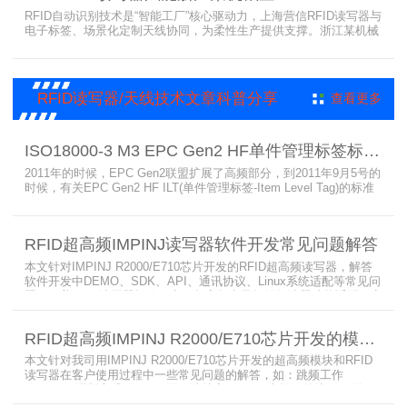
RFID自动识别技术是“智能工厂”核心驱动力，上海营信RFID读写器与
电子标签、场景化定制天线协同，为柔性生产提供支撑。浙江某机械
公司引入含上海营信工业高频读写器HR9218的MES系统，搭配定制
天线与标签，构建智能生产体系。其读写器在协同、性价比等方面表
现出色，是工业4.0成功应用案例。
RFID读写器/天线技术文章科普分享
查看更多
ISO18000-3 M3 EPC Gen2 HF单件管理标签标准部分内容简介
2011年的时候，EPC Gen2联盟扩展了高频部分，到2011年9月5号的
时候，有关EPC Gen2 HF ILT(单件管理标签-Item Level Tag)的标准
就已经出来了，作为ISO15693(ISO1800-3 M1)的升级版本，
ISO18000-3 M3也在NXP等巨头的推动下，具备了和ISO1800-3
M2（PJM）的相抗衡的性能，不出所料，PJM只是作为“第二”的位置
RFID超高频IMPINJ读写器软件开发常见问题解答
存在。IS
本文针对IMPINJ R2000/E710芯片开发的RFID超高频读写器，解答
软件开发中DEMO、SDK、API、通讯协议、Linux系统适配等常见问
题，涵盖RFID读写器操作要点、超高频电子标签阅读器功能适配、定
制天线应用注意事项及手持终端开发相关疑问，为开发人员提供实用
参考。
RFID超高频IMPINJ R2000/E710芯片开发的模块和读写器使用问题解答
本文针对我司用IMPINJ R2000/E710芯片开发的超高频模块和RFID
读写器在客户使用过程中一些常见问题的解答，如：跳频工作
(FHSS)，调制方式(ASK)，网口波特率，GPIO光耦，外接POE供
电，手持机天线，回波损耗，陶瓷天线，电磁波反射，实时模式盘存