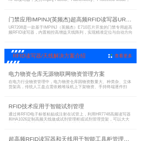
配备Impinj IoT Device Interface，原生支持MQTT、REST API、
LLRP v1.0.1协议，性能强劲、抗干扰强，适配多行业高吞吐场景，
是专业可靠的企业级RFID读写器。​
门禁应用IMPINJ(英频杰)超高频RFID读写器UR7208
UR7208是一款基于IMPINJ（英频杰）E710芯片开发的门禁专用超高
频RFID读写器，内置相控高增益天线阵列，实现精准定位与自动方向
识别，搭载Linux系统，支持定制语音播报，抗干扰强，适配仓储进
出、服装门店防盗等门禁场景，性能卓越且支持二次开发，是门禁应
用的优选RFID读写器。
RFID读写器/天线解决方案介绍
查看更多
电力物资仓库无源物联网物资管理方案
在电力行业物资管理中，电力物资仓库因物资数量大、种类杂、立体
货架高，传统人工盘点需依赖堆垛机上下架物资、手持终端逐件扫
描，存在效率低、耗时长、库存异常发现不及时等问题。为实现无人
值守库房目标，基于无源物联网技术，方案采用 “中心节点+ 分布式
节点” 主从架构，依托超RFID读写器实现信号收发与数据处理，结合
RFID技术应用于智能试剂管理
超高频读写器、大增益天线、电子标签等核心设备，构建全流程自动
化物资管理方案。
通过将RFID电子标签粘贴或注射在试管上，利用HR7748高频读写器
和HA1026定制高频天线做成试剂管理柜或试剂管理货架，可以大大
提升实验室试剂管理的效率，实现试剂入库、存储、出库和盘点的自
动化管理。凭借着RFID识别标签的特有功能，管理者能够实时获取试
剂的信息，同时可以根据企业自身情况对试剂进行任意分类和设置控
超高频RFID读写器和天线用于智能工具柜管理方案
制权限。相对于传统的管理方式，智能试剂管理可以在提高管理效率