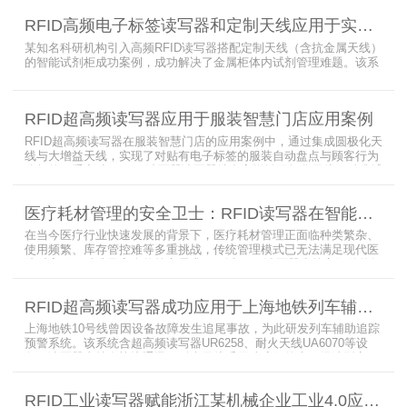
RFID高频电子标签读写器和定制天线应用于实验室试剂管理成功案例
某知名科研机构引入高频RFID读写器搭配定制天线（含抗金属天线）
的智能试剂柜成功案例，成功解决了金属柜体内试剂管理难题。该系
统通过高频电子标签读写器快速精准识别试剂标签，定制天线确保信
号无损传输，抗金属天线有效适应金属腔体环境，实现对贴有电子标
签的试剂实时盘点与位置追踪。
RFID超高频读写器应用于服装智慧门店应用案例
RFID超高频读写器在服装智慧门店的应用案例中，通过集成圆极化天
线与大增益天线，实现了对贴有电子标签的服装自动盘点与顾客行为
分析的双重突破。RFID读写器读写器结合高增益圆极化天线，精准捕
捉商品位置与试穿数据。系统实时更新库存状态，分析顾客偏好，为
门店提供爆款预测与精准营销支持。这一RFID应用案例不仅提升了管
医疗耗材管理的安全卫士：RFID读写器在智能货架新应用案例
理效率，更通过数据驱动决策，助力服装行业实现智慧化转型。
在当今医疗行业快速发展的背景下，医疗耗材管理正面临种类繁杂、
使用频繁、库存管控难等多重挑战，传统管理模式已无法满足现代医
院对高效、精准及安全的核心需求。而以RFID读写器为核心组件的智
能货架技术，正以“医疗耗材管理安全卫士”的角色，凭借与电子标
签、场景化定制天线的协同作用，为医疗耗材管理带来革命性解决方
RFID超高频读写器成功应用于上海地铁列车辅助追踪预警系统
案，开启智能化管理新篇章
上海地铁10号线曾因设备故障发生追尾事故，为此研发列车辅助追踪
预警系统。该系统含超高频读写器UR6258、耐火天线UA6070等设
备，读写器支持多协议通讯，耐火天线采用玻璃钢外壳。经选型定
制，2013年初安装运行，已成功应用于3条地铁线，此为超高频读写
器、耐火天线等成功应用案例，地铁安全性大增。
RFID工业读写器赋能浙江某机械企业工业4.0应用案例