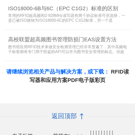
标签，缓存模式，R2000模块性能，读写器缓存可以容纳多少张电子
ISO18000-6B与6C（EPC C1G2）标准的区别
标签等。
常用的RFID超高频902-928MHz读写器有两个协议标准可供选择，一
是已被ISO接纳为ISO18000-6C的EPC C1G2标准，另一个是
ISO18000-6B。目前，绝大部分的应用都采用了ISO18000-6C的EPC
C1G2标准标准。那么，这两个标准都是什么意思呢？在标签容量、
读取距离、读取速度、多标签阅读性能上各有什么优点和缺点呢。
高校联盟超高频图书管理防损门EAS设置方法
图书馆应用RFID技术来做安全检测管理已经非常普遍了，其中高频电
子标签都有专门用于防盗的AFI可以作为图书安全管理的标志。但超
高频并没有电子标签为图书安全管理设置安全位，怎么用设置超高频
标签的EAS就非常重要了。
请继续浏览相关产品与解决方案，或下载：
RFID读
写器和应用方案PDF电子版彩页
返回顶部
|
|
|
|
|
|
|
|
|