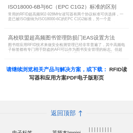
标签，缓存模式，R2000模块性能，读写器缓存可以容纳多少张电子
ISO18000-6B与6C（EPC C1G2）标准的区别
标签等。
常用的RFID超高频902-928MHz读写器有两个协议标准可供选择，一
是已被ISO接纳为ISO18000-6C的EPC C1G2标准，另一个是
ISO18000-6B。目前，绝大部分的应用都采用了ISO18000-6C的EPC
C1G2标准标准。那么，这两个标准都是什么意思呢？在标签容量、
读取距离、读取速度、多标签阅读性能上各有什么优点和缺点呢。
高校联盟超高频图书管理防损门EAS设置方法
图书馆应用RFID技术来做安全检测管理已经非常普遍了，其中高频电
子标签都有专门用于防盗的AFI可以作为图书安全管理的标志。但超
高频并没有电子标签为图书安全管理设置安全位，怎么用设置超高频
标签的EAS就非常重要了。
请继续浏览相关产品与解决方案，或下载：
RFID读
写器和应用方案PDF电子版彩页
返回顶部
|
|
|
|
|
|
|
|
|
电子标签
英频杰Impinj