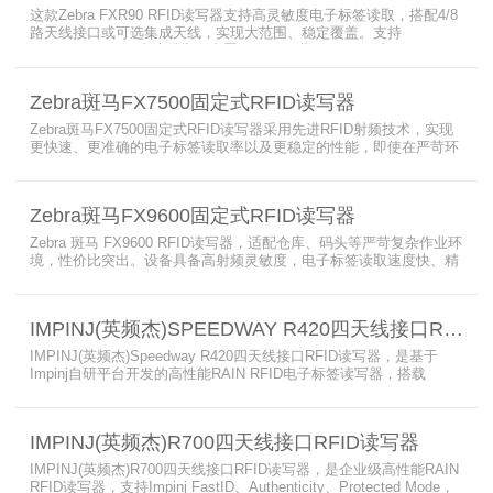
这款Zebra FXR90 RFID读写器支持高灵敏度电子标签读取，搭配4/8
路天线接口或可选集成天线，实现大范围、稳定覆盖。支持
PoE/PoE+、24V直流供电，内置Wi-Fi 6、蓝牙5.3、可选5G/GPS，
采用IP65/IP67密封与宽温设计，可在潮湿、多尘、高低温、振动环
境中长期稳定运行，为仓储、制造、物流、资产追踪提供高性能RFID
Zebra斑马FX7500固定式RFID读写器
识别能力。
Zebra斑马FX7500固定式RFID读写器采用先进RFID射频技术，实现
更快速、更准确的电子标签读取率以及更稳定的性能，即使在严苛环
境下也不例外。先进的射频技术与基于Linux的更灵活网络基础架构
相结合，集成了所需的工具和开放标准接口，可方便快捷地部署RFID
和后台应用程序。这个固定式RFID电子标签读写器可以更低的读写点
Zebra斑马FX9600固定式RFID读写器
平均成本提供稳定的高性能，更高的读写器灵敏度和更强的抗干扰能
力。
Zebra 斑马 FX9600 RFID读写器，适配仓库、码头等严苛复杂作业环
境，性价比突出。设备具备高射频灵敏度，电子标签读取速度快、精
准度高、读取距离更远，可适配高密度射频场景与复杂软件应用，实
现收货、入库、分拣、出库全流程库存自动化管理。支持内嵌程序、
POE/POE + 供电，部署便捷、射频输出稳定；多天线端口设计覆盖
IMPINJ(英频杰)SPEEDWAY R420四天线接口RFID读写器
范围广，耐高低温、防尘防潮，有效降低部署与运维总成本。
IMPINJ(英频杰)Speedway R420四天线接口RFID读写器，是基于
Impinj自研平台开发的高性能RAIN RFID电子标签读写器，搭载
AutoPilot自动优化技术，支持PoE与DC双供电，性能可靠、抗干扰
强，适配多行业高要求场景，是专业高效的企业级RFID读写器，可精
准识别各类电子标签。​
IMPINJ(英频杰)R700四天线接口RFID读写器
IMPINJ(英频杰)R700四天线接口RFID读写器，是企业级高性能RAIN
RFID读写器，支持Impinj FastID、Authenticity、Protected Mode，