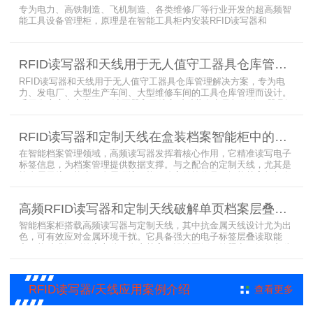
外，更加方便地实现对试剂
专为电力、高铁制造、飞机制造、各类维修厂等行业开发的超高频智
能工具设备管理柜，原理是在智能工具柜内安装RFID读写器和
UA2323超高频智能柜天线，借用和归还时使用UKA02控制器的APP
控制RFID读写器和天线扫描工具柜内工具上的电子标签，显示借还清
单以及库存工具清单，并采用刷卡、刷身份证、指纹或人脸识别对借
RFID读写器和天线用于无人值守工器具仓库管理解决方案
用人、归还人进行权限管理。
RFID读写器和天线用于无人值守工器具仓库管理解决方案，专为电
力、发电厂、大型生产车间、大型维修车间的工具仓库管理而设计。
采用在库房内安装RFID读写器和天线实时对装有电子标签的工器具识
别的方法，工具可在24小时内随时领取。租借及归还流程：工具需求
者在仓库门口刷员工证，按权限开门，在工具柜内选择工具后，滑动
RFID读写器和定制天线在盒装档案智能柜中的应用方案
卡片打开门，取出后关门以完成工具租赁流程。
在智能档案管理领域，高频读写器发挥着核心作用，它精准读写电子
标签信息，为档案管理提供数据支撑。与之配合的定制天线，尤其是
抗金属天线，能克服金属环境干扰，稳定传输信号。智能档案柜与卷
宗柜作为存储载体，借助高频读写器与电子标签的联动，实现档案快
速定位、存取。这种融合定制天线、抗金属天线、电子标签的智能管
高频RFID读写器和定制天线破解单页档案层叠识别难题
理方案，让档案管理更高效、精准。
智能档案柜搭载高频读写器与定制天线，其中抗金属天线设计尤为出
色，可有效应对金属环境干扰。它具备强大的电子标签层叠读取能
力，能精准识别绝密文件、人事档案、设计图纸、答题卡、银行印鉴
卡等各类资料。无论资料如何堆叠摆放，都能快速准确读取信息，为
重要资料管理提供高效、安全的解决方案，确保每一份文件资料都能
被妥善管理与精准追踪。
RFID读写器/天线应用案例介绍
查看更多