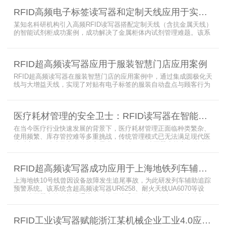
RFID高频电子标签读写器和定制天线应用于实验室试剂管理成功案例
某知名科研机构引入高频RFID读写器搭配定制天线（含抗金属天线）
的智能试剂柜成功案例，成功解决了金属柜体内试剂管理难题。该系
统通过高频电子标签读写器快速精准识别试剂标签，定制天线确保信
号无损传输，抗金属天线有效适应金属腔体环境，实现对贴有电子标
签的试剂实时盘点与位置追踪。
RFID超高频读写器应用于服装智慧门店应用案例
RFID超高频读写器在服装智慧门店的应用案例中，通过集成圆极化天
线与大增益天线，实现了对贴有电子标签的服装自动盘点与顾客行为
分析的双重突破。RFID读写器读写器结合高增益圆极化天线，精准捕
捉商品位置与试穿数据。系统实时更新库存状态，分析顾客偏好，为
门店提供爆款预测与精准营销支持。这一RFID应用案例不仅提升了管
医疗耗材管理的安全卫士：RFID读写器在智能货架新应用案例
理效率，更通过数据驱动决策，助力服装行业实现智慧化转型。
在当今医疗行业快速发展的背景下，医疗耗材管理正面临种类繁杂、
使用频繁、库存管控难等多重挑战，传统管理模式已无法满足现代医
院对高效、精准及安全的核心需求。而以RFID读写器为核心组件的智
能货架技术，正以“医疗耗材管理安全卫士”的角色，凭借与电子标
签、场景化定制天线的协同作用，为医疗耗材管理带来革命性解决方
RFID超高频读写器成功应用于上海地铁列车辅助追踪预警系统
案，开启智能化管理新篇章
上海地铁10号线曾因设备故障发生追尾事故，为此研发列车辅助追踪
预警系统。该系统含超高频读写器UR6258、耐火天线UA6070等设
备，读写器支持多协议通讯，耐火天线采用玻璃钢外壳。经选型定
制，2013年初安装运行，已成功应用于3条地铁线，此为超高频读写
器、耐火天线等成功应用案例，地铁安全性大增。
RFID工业读写器赋能浙江某机械企业工业4.0应用案例