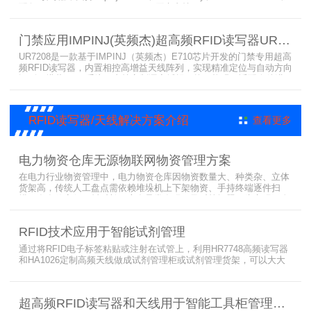
配备Impinj IoT Device Interface，原生支持MQTT、REST API、
LLRP v1.0.1协议，性能强劲、抗干扰强，适配多行业高吞吐场景，
是专业可靠的企业级RFID读写器。​
门禁应用IMPINJ(英频杰)超高频RFID读写器UR7208
UR7208是一款基于IMPINJ（英频杰）E710芯片开发的门禁专用超高
频RFID读写器，内置相控高增益天线阵列，实现精准定位与自动方向
识别，搭载Linux系统，支持定制语音播报，抗干扰强，适配仓储进
出、服装门店防盗等门禁场景，性能卓越且支持二次开发，是门禁应
用的优选RFID读写器。
RFID读写器/天线解决方案介绍
查看更多
电力物资仓库无源物联网物资管理方案
在电力行业物资管理中，电力物资仓库因物资数量大、种类杂、立体
货架高，传统人工盘点需依赖堆垛机上下架物资、手持终端逐件扫
描，存在效率低、耗时长、库存异常发现不及时等问题。为实现无人
值守库房目标，基于无源物联网技术，方案采用 “中心节点+ 分布式
节点” 主从架构，依托超RFID读写器实现信号收发与数据处理，结合
RFID技术应用于智能试剂管理
超高频读写器、大增益天线、电子标签等核心设备，构建全流程自动
化物资管理方案。
通过将RFID电子标签粘贴或注射在试管上，利用HR7748高频读写器
和HA1026定制高频天线做成试剂管理柜或试剂管理货架，可以大大
提升实验室试剂管理的效率，实现试剂入库、存储、出库和盘点的自
动化管理。凭借着RFID识别标签的特有功能，管理者能够实时获取试
剂的信息，同时可以根据企业自身情况对试剂进行任意分类和设置控
超高频RFID读写器和天线用于智能工具柜管理方案
制权限。相对于传统的管理方式，智能试剂管理可以在提高管理效率