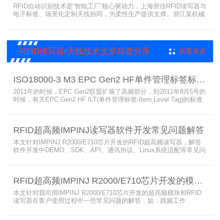
RFID自动识别技术是“智能工厂”核心驱动力，上海营信RFID读写器与
电子标签、场景化定制天线协同，为柔性生产提供支撑。浙江某机械
公司引入含上海营信工业高频读写器HR9218的MES系统，搭配定制
天线与标签，构建智能生产体系。其读写器在协同、性价比等方面表
现出色，是工业4.0成功应用案例。
RFID读写器/天线技术文章科普分享
查看更多
ISO18000-3 M3 EPC Gen2 HF单件管理标签标准部分内容简介
2011年的时候，EPC Gen2联盟扩展了高频部分，到2011年9月5号的
时候，有关EPC Gen2 HF ILT(单件管理标签-Item Level Tag)的标准
就已经出来了，作为ISO15693(ISO1800-3 M1)的升级版本，
ISO18000-3 M3也在NXP等巨头的推动下，具备了和ISO1800-3
M2（PJM）的相抗衡的性能，不出所料，PJM只是作为“第二”的位置
RFID超高频IMPINJ读写器软件开发常见问题解答
存在。IS
本文针对IMPINJ R2000/E710芯片开发的RFID超高频读写器，解答
软件开发中DEMO、SDK、API、通讯协议、Linux系统适配等常见问
题，涵盖RFID读写器操作要点、超高频电子标签阅读器功能适配、定
制天线应用注意事项及手持终端开发相关疑问，为开发人员提供实用
参考。
RFID超高频IMPINJ R2000/E710芯片开发的模块和读写器使用问题解答
本文针对我司用IMPINJ R2000/E710芯片开发的超高频模块和RFID
读写器在客户使用过程中一些常见问题的解答，如：跳频工作
(FHSS)，调制方式(ASK)，网口波特率，GPIO光耦，外接POE供
电，手持机天线，回波损耗，陶瓷天线，电磁波反射，实时模式盘存