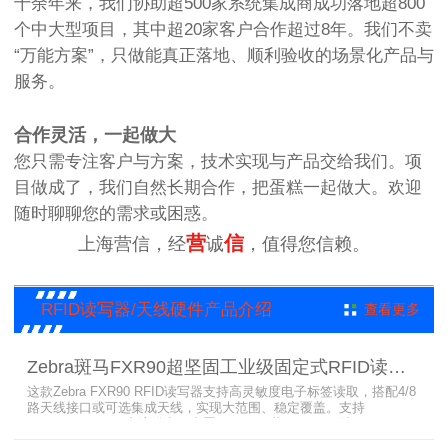
十余年来，我们协助超500家系统集成商成功落地超800
个中大型项目，其中超20家客户合作超过8年。我们不卖
“万能方案”，只做能真正落地、顺利验收的场景化产品与
服务。
合作灵活，一起做大
您只需专注客户与方案，技术实现与产品交给我们。项
目做成了，我们自然长期合作，把蛋糕一起做大。欢迎
随时聊聊您的需求或困惑。
营
信
上海营信，经
诚
，值得您信赖。
RFID读写器/天线硬件产品介绍
查看更多
Zebra斑马FXR90超坚固工业级固定式RFID读写器
这款Zebra FXR90 RFID读写器支持高灵敏度电子标签读取，搭配4/8
路天线接口或可选集成天线，实现大范围、稳定覆盖。支持
PoE/PoE+、24V直流供电，内置Wi-Fi 6、蓝牙5.3、可选5G/GPS，
采用IP65/IP67密封与宽温设计，可在潮湿、多尘、高低温、振动环