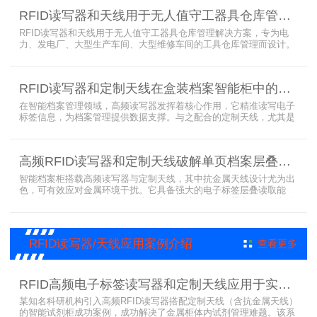
单以及库存工具清单，并采用刷卡、刷身份证、指纹或人脸识别对借
RFID读写器和天线用于无人值守工器具仓库管理解决方案
用人、归还人进行权限管理。
RFID读写器和天线用于无人值守工器具仓库管理解决方案，专为电
力、发电厂、大型生产车间、大型维修车间的工具仓库管理而设计。
采用在库房内安装RFID读写器和天线实时对装有电子标签的工器具识
别的方法，工具可在24小时内随时领取。租借及归还流程：工具需求
者在仓库门口刷员工证，按权限开门，在工具柜内选择工具后，滑动
RFID读写器和定制天线在盒装档案智能柜中的应用方案
卡片打开门，取出后关门以完成工具租赁流程。
在智能档案管理领域，高频读写器发挥着核心作用，它精准读写电子
标签信息，为档案管理提供数据支撑。与之配合的定制天线，尤其是
抗金属天线，能克服金属环境干扰，稳定传输信号。智能档案柜与卷
宗柜作为存储载体，借助高频读写器与电子标签的联动，实现档案快
速定位、存取。这种融合定制天线、抗金属天线、电子标签的智能管
高频RFID读写器和定制天线破解单页档案层叠识别难题
理方案，让档案管理更高效、精准。
智能档案柜搭载高频读写器与定制天线，其中抗金属天线设计尤为出
色，可有效应对金属环境干扰。它具备强大的电子标签层叠读取能
力，能精准识别绝密文件、人事档案、设计图纸、答题卡、银行印鉴
卡等各类资料。无论资料如何堆叠摆放，都能快速准确读取信息，为
重要资料管理提供高效、安全的解决方案，确保每一份文件资料都能
被妥善管理与精准追踪。
RFID读写器/天线应用案例介绍
查看更多
RFID高频电子标签读写器和定制天线应用于实验室试剂管理成功案例
某知名科研机构引入高频RFID读写器搭配定制天线（含抗金属天线）
的智能试剂柜成功案例，成功解决了金属柜体内试剂管理难题。该系