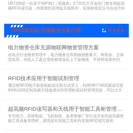
UR7208是一款基于IMPINJ（英频杰）E710芯片开发的门禁专用超高
频RFID读写器，内置相控高增益天线阵列，实现精准定位与自动方向
识别，搭载Linux系统，支持定制语音播报，抗干扰强，适配仓储进
出、服装门店防盗等门禁场景，性能卓越且支持二次开发，是门禁应
用的优选RFID读写器。
RFID读写器/天线解决方案介绍
查看更多
电力物资仓库无源物联网物资管理方案
在电力行业物资管理中，电力物资仓库因物资数量大、种类杂、立体
货架高，传统人工盘点需依赖堆垛机上下架物资、手持终端逐件扫
描，存在效率低、耗时长、库存异常发现不及时等问题。为实现无人
值守库房目标，基于无源物联网技术，方案采用 “中心节点+ 分布式
节点” 主从架构，依托超RFID读写器实现信号收发与数据处理，结合
RFID技术应用于智能试剂管理
超高频读写器、大增益天线、电子标签等核心设备，构建全流程自动
化物资管理方案。
通过将RFID电子标签粘贴或注射在试管上，利用HR7748高频读写器
和HA1026定制高频天线做成试剂管理柜或试剂管理货架，可以大大
提升实验室试剂管理的效率，实现试剂入库、存储、出库和盘点的自
动化管理。凭借着RFID识别标签的特有功能，管理者能够实时获取试
剂的信息，同时可以根据企业自身情况对试剂进行任意分类和设置控
超高频RFID读写器和天线用于智能工具柜管理方案
制权限。相对于传统的管理方式，智能试剂管理可以在提高管理效率
外，更加方便地实现对试剂
专为电力、高铁制造、飞机制造、各类维修厂等行业开发的超高频智
能工具设备管理柜，原理是在智能工具柜内安装RFID读写器和
UA2323超高频智能柜天线，借用和归还时使用UKA02控制器的APP
控制RFID读写器和天线扫描工具柜内工具上的电子标签，显示借还清