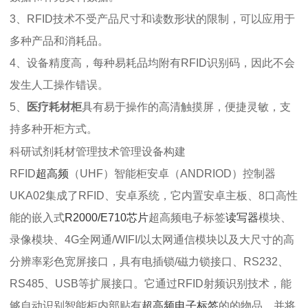
3、RFID技术不受产品尺寸和读数形状的限制，可以应用于
多种产品和消耗品。
4、设备精度高，每种易耗品均附有RFID识别码，因此不会
发生人工操作错误。
5、
医疗耗材柜
具有易于操作的高清触摸屏，便捷灵敏，支
持多种开柜方式。
科研试剂耗材管理技术管理设备构建
RFID
超高频
（UHF）智能柜安卓（ANDRIOD）控制器
UKA02集成了RFID、安卓系统，它内置安卓主板、8口高性
能的嵌入式
R2000/E710芯片
超高频电子标签
读写器
模块、
录像模块、4G全网通/WIFI/以太网通信模块以及大尺寸的高
分辨率彩色宽屏接口，具有电插锁/磁力锁接口、RS232、
RS485、USB等扩展接口。它通过RFID射频识别技术，能
够自动识别智能柜内部贴有
超高频电子标签
的的物品，并将