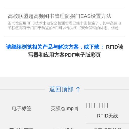
ISO18000-6B。目前，绝大部分的应用都采用了ISO18000-6C的EPC
C1G2标准标准。那么，这两个标准都是什么意思呢？在标签容量、
读取距离、读取速度、多标签阅读性能上各有什么优点和缺点呢。
高校联盟超高频图书管理防损门EAS设置方法
图书馆应用RFID技术来做安全检测管理已经非常普遍了，其中高频电
子标签都有专门用于防盗的AFI可以作为图书安全管理的标志。但超
高频并没有电子标签为图书安全管理设置安全位，怎么用设置超高频
标签的EAS就非常重要了。
请继续浏览相关产品与解决方案，或下载：
RFID读
写器和应用方案PDF电子版彩页
返回顶部
|
|
|
|
|
|
|
|
|
电子标签
英频杰Impinj
RFID天线