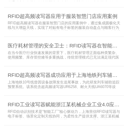
统通过高频电子标签读写器快速精准识别试剂标签，定制天线确保信
号无损传输，抗金属天线有效适应金属腔体环境，实现对贴有电子标
签的试剂实时盘点与位置追踪。
RFID超高频读写器应用于服装智慧门店应用案例
RFID超高频读写器在服装智慧门店的应用案例中，通过集成圆极化天
线与大增益天线，实现了对贴有电子标签的服装自动盘点与顾客行为
分析的双重突破。RFID读写器读写器结合高增益圆极化天线，精准捕
捉商品位置与试穿数据。系统实时更新库存状态，分析顾客偏好，为
门店提供爆款预测与精准营销支持。这一RFID应用案例不仅提升了管
医疗耗材管理的安全卫士：RFID读写器在智能货架新应用案例
理效率，更通过数据驱动决策，助力服装行业实现智慧化转型。
在当今医疗行业快速发展的背景下，医疗耗材管理正面临种类繁杂、
使用频繁、库存管控难等多重挑战，传统管理模式已无法满足现代医
院对高效、精准及安全的核心需求。而以RFID读写器为核心组件的智
能货架技术，正以“医疗耗材管理安全卫士”的角色，凭借与电子标
签、场景化定制天线的协同作用，为医疗耗材管理带来革命性解决方
RFID超高频读写器成功应用于上海地铁列车辅助追踪预警系统
案，开启智能化管理新篇章
上海地铁10号线曾因设备故障发生追尾事故，为此研发列车辅助追踪
预警系统。该系统含超高频读写器UR6258、耐火天线UA6070等设
备，读写器支持多协议通讯，耐火天线采用玻璃钢外壳。经选型定
制，2013年初安装运行，已成功应用于3条地铁线，此为超高频读写
器、耐火天线等成功应用案例，地铁安全性大增。
RFID工业读写器赋能浙江某机械企业工业4.0应用案例
RFID自动识别技术是“智能工厂”核心驱动力，上海营信RFID读写器与
电子标签、场景化定制天线协同，为柔性生产提供支撑。浙江某机械
公司引入含上海营信工业高频读写器HR9218的MES系统，搭配定制
天线与标签，构建智能生产体系。其读写器在协同、性价比等方面表