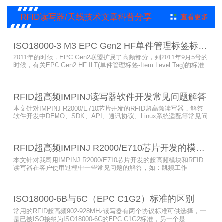
现出色，是工业4.0成功应用案例。
RFID读写器/天线技术文章科普分享
查看更多
ISO18000-3 M3 EPC Gen2 HF单件管理标签标准部分内容简介
2011年的时候，EPC Gen2联盟扩展了高频部分，到2011年9月5号的
时候，有关EPC Gen2 HF ILT(单件管理标签-Item Level Tag)的标准
就已经出来了，作为ISO15693(ISO1800-3 M1)的升级版本，
ISO18000-3 M3也在NXP等巨头的推动下，具备了和ISO1800-3
M2（PJM）的相抗衡的性能，不出所料，PJM只是作为“第二”的位置
RFID超高频IMPINJ读写器软件开发常见问题解答
存在。IS
本文针对IMPINJ R2000/E710芯片开发的RFID超高频读写器，解答
软件开发中DEMO、SDK、API、通讯协议、Linux系统适配等常见问
题，涵盖RFID读写器操作要点、超高频电子标签阅读器功能适配、定
制天线应用注意事项及手持终端开发相关疑问，为开发人员提供实用
参考。
RFID超高频IMPINJ R2000/E710芯片开发的模块和读写器使用问题解答
本文针对我司用IMPINJ R2000/E710芯片开发的超高频模块和RFID
读写器在客户使用过程中一些常见问题的解答，如：跳频工作
(FHSS)，调制方式(ASK)，网口波特率，GPIO光耦，外接POE供
电，手持机天线，回波损耗，陶瓷天线，电磁波反射，实时模式盘存
标签，缓存模式，R2000模块性能，读写器缓存可以容纳多少张电子
ISO18000-6B与6C（EPC C1G2）标准的区别
标签等。
常用的RFID超高频902-928MHz读写器有两个协议标准可供选择，一
是已被ISO接纳为ISO18000-6C的EPC C1G2标准，另一个是