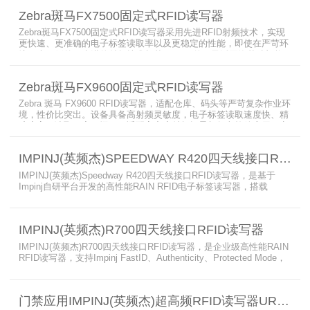
境中长期稳定运行，为仓储、制造、物流、资产追踪提供高性能RFID
Zebra斑马FX7500固定式RFID读写器
识别能力。
Zebra斑马FX7500固定式RFID读写器采用先进RFID射频技术，实现
更快速、更准确的电子标签读取率以及更稳定的性能，即使在严苛环
境下也不例外。先进的射频技术与基于Linux的更灵活网络基础架构
相结合，集成了所需的工具和开放标准接口，可方便快捷地部署RFID
和后台应用程序。这个固定式RFID电子标签读写器可以更低的读写点
Zebra斑马FX9600固定式RFID读写器
平均成本提供稳定的高性能，更高的读写器灵敏度和更强的抗干扰能
力。
Zebra 斑马 FX9600 RFID读写器，适配仓库、码头等严苛复杂作业环
境，性价比突出。设备具备高射频灵敏度，电子标签读取速度快、精
准度高、读取距离更远，可适配高密度射频场景与复杂软件应用，实
现收货、入库、分拣、出库全流程库存自动化管理。支持内嵌程序、
POE/POE + 供电，部署便捷、射频输出稳定；多天线端口设计覆盖
IMPINJ(英频杰)SPEEDWAY R420四天线接口RFID读写器
范围广，耐高低温、防尘防潮，有效降低部署与运维总成本。
IMPINJ(英频杰)Speedway R420四天线接口RFID读写器，是基于
Impinj自研平台开发的高性能RAIN RFID电子标签读写器，搭载
AutoPilot自动优化技术，支持PoE与DC双供电，性能可靠、抗干扰
强，适配多行业高要求场景，是专业高效的企业级RFID读写器，可精
准识别各类电子标签。​
IMPINJ(英频杰)R700四天线接口RFID读写器
IMPINJ(英频杰)R700四天线接口RFID读写器，是企业级高性能RAIN
RFID读写器，支持Impinj FastID、Authenticity、Protected Mode，
配备Impinj IoT Device Interface，原生支持MQTT、REST API、
LLRP v1.0.1协议，性能强劲、抗干扰强，适配多行业高吞吐场景，
是专业可靠的企业级RFID读写器。​
门禁应用IMPINJ(英频杰)超高频RFID读写器UR7208