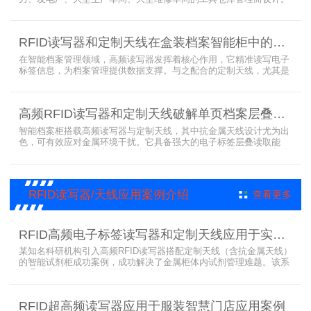
采用在库房内安装RFID读写器和天线实时对装有电子标签的工器具识
别的方法，工具可在24小时内随时领取。租借及归还流程：工具需求
者在仓库门口刷员工证，按权限开门，在工具柜内选择工具后，滑动
RFID读写器和定制天线在盒装档案智能柜中的应用方案
卡片打开门，取出后关门以完成工具租赁流程。
在智能档案管理领域，高频读写器发挥着核心作用，它精准读写电子
标签信息，为档案管理提供数据支撑。与之配合的定制天线，尤其是
抗金属天线，能克服金属环境干扰，稳定传输信号。智能档案柜与卷
宗柜作为存储载体，借助高频读写器与电子标签的联动，实现档案快
速定位、存取。这种融合定制天线、抗金属天线、电子标签的智能管
高频RFID读写器和定制天线破解单页档案层叠识别难题
理方案，让档案管理更高效、精准。
智能档案柜搭载高频读写器与定制天线，其中抗金属天线设计尤为出
色，可有效应对金属环境干扰。它具备强大的电子标签层叠读取能
力，能精准识别绝密文件、人事档案、设计图纸、答题卡、银行印鉴
卡等各类资料。无论资料如何堆叠摆放，都能快速准确读取信息，为
重要资料管理提供高效、安全的解决方案，确保每一份文件资料都能
被妥善管理与精准追踪。
RFID读写器/天线应用案例介绍
查看更多
RFID高频电子标签读写器和定制天线应用于实验室试剂管理成功案例
某知名科研机构引入高频RFID读写器搭配定制天线（含抗金属天线）
的智能试剂柜成功案例，成功解决了金属柜体内试剂管理难题。该系
统通过高频电子标签读写器快速精准识别试剂标签，定制天线确保信
号无损传输，抗金属天线有效适应金属腔体环境，实现对贴有电子标
签的试剂实时盘点与位置追踪。
RFID超高频读写器应用于服装智慧门店应用案例