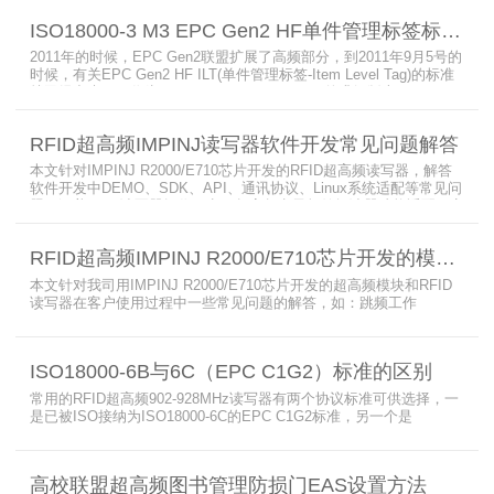
ISO18000-3 M3 EPC Gen2 HF单件管理标签标准部分内容简介
2011年的时候，EPC Gen2联盟扩展了高频部分，到2011年9月5号的
时候，有关EPC Gen2 HF ILT(单件管理标签-Item Level Tag)的标准
就已经出来了，作为ISO15693(ISO1800-3 M1)的升级版本，
ISO18000-3 M3也在NXP等巨头的推动下，具备了和ISO1800-3
M2（PJM）的相抗衡的性能，不出所料，PJM只是作为“第二”的位置
RFID超高频IMPINJ读写器软件开发常见问题解答
存在。IS
本文针对IMPINJ R2000/E710芯片开发的RFID超高频读写器，解答
软件开发中DEMO、SDK、API、通讯协议、Linux系统适配等常见问
题，涵盖RFID读写器操作要点、超高频电子标签阅读器功能适配、定
制天线应用注意事项及手持终端开发相关疑问，为开发人员提供实用
参考。
RFID超高频IMPINJ R2000/E710芯片开发的模块和读写器使用问题解答
本文针对我司用IMPINJ R2000/E710芯片开发的超高频模块和RFID
读写器在客户使用过程中一些常见问题的解答，如：跳频工作
(FHSS)，调制方式(ASK)，网口波特率，GPIO光耦，外接POE供
电，手持机天线，回波损耗，陶瓷天线，电磁波反射，实时模式盘存
标签，缓存模式，R2000模块性能，读写器缓存可以容纳多少张电子
ISO18000-6B与6C（EPC C1G2）标准的区别
标签等。
常用的RFID超高频902-928MHz读写器有两个协议标准可供选择，一
是已被ISO接纳为ISO18000-6C的EPC C1G2标准，另一个是
ISO18000-6B。目前，绝大部分的应用都采用了ISO18000-6C的EPC
C1G2标准标准。那么，这两个标准都是什么意思呢？在标签容量、
读取距离、读取速度、多标签阅读性能上各有什么优点和缺点呢。
高校联盟超高频图书管理防损门EAS设置方法