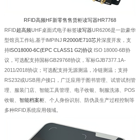
RFID高频HF新零售售货柜读写器HR7768
RFID
超高频
UHF桌面式电子标签
读写器
UR6206是一款豪华
型馆员工作站,基于IMPINJ
R2000/E710芯片
深度开发，支
持
ISO18000-6C(EPC CLASS1 G2)协议
ISO 18000-6B协
议，可选配支持国标GB29768协议，军标GJB7377.1A-
2011/2018协议；可选配支持无源测温，冷链测温；支持
RS232或USB用户接口，广泛应用于图书管理、试管试剂管
理、服装门店、智能工具管理、电子收银、制服洗涤、POS
收银、
智能档案柜
、个人身份识别、防伪及生产过程控制等
多种RFID系统应用领域。