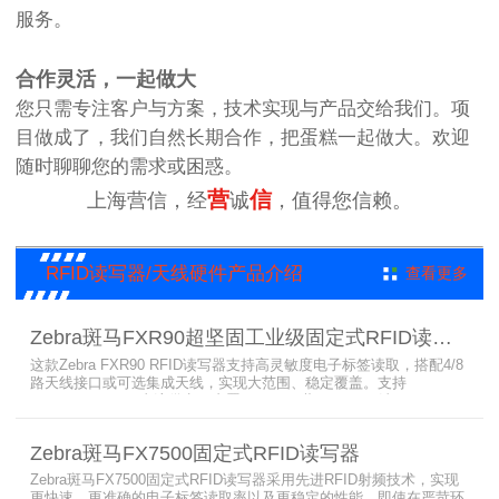
服务。
合作灵活，一起做大
您只需专注客户与方案，技术实现与产品交给我们。项
目做成了，我们自然长期合作，把蛋糕一起做大。欢迎
随时聊聊您的需求或困惑。
营
信
上海营信，经
诚
，值得您信赖。
RFID读写器/天线硬件产品介绍
查看更多
Zebra斑马FXR90超坚固工业级固定式RFID读写器
这款Zebra FXR90 RFID读写器支持高灵敏度电子标签读取，搭配4/8
路天线接口或可选集成天线，实现大范围、稳定覆盖。支持
PoE/PoE+、24V直流供电，内置Wi-Fi 6、蓝牙5.3、可选5G/GPS，
采用IP65/IP67密封与宽温设计，可在潮湿、多尘、高低温、振动环
境中长期稳定运行，为仓储、制造、物流、资产追踪提供高性能RFID
Zebra斑马FX7500固定式RFID读写器
识别能力。
Zebra斑马FX7500固定式RFID读写器采用先进RFID射频技术，实现
更快速、更准确的电子标签读取率以及更稳定的性能，即使在严苛环