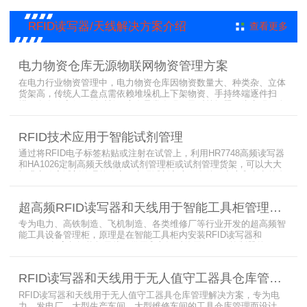
用的优选RFID读写器。
RFID读写器/天线解决方案介绍
查看更多
电力物资仓库无源物联网物资管理方案
在电力行业物资管理中，电力物资仓库因物资数量大、种类杂、立体
货架高，传统人工盘点需依赖堆垛机上下架物资、手持终端逐件扫
描，存在效率低、耗时长、库存异常发现不及时等问题。为实现无人
值守库房目标，基于无源物联网技术，方案采用 “中心节点+ 分布式
节点” 主从架构，依托超RFID读写器实现信号收发与数据处理，结合
RFID技术应用于智能试剂管理
超高频读写器、大增益天线、电子标签等核心设备，构建全流程自动
化物资管理方案。
通过将RFID电子标签粘贴或注射在试管上，利用HR7748高频读写器
和HA1026定制高频天线做成试剂管理柜或试剂管理货架，可以大大
提升实验室试剂管理的效率，实现试剂入库、存储、出库和盘点的自
动化管理。凭借着RFID识别标签的特有功能，管理者能够实时获取试
剂的信息，同时可以根据企业自身情况对试剂进行任意分类和设置控
超高频RFID读写器和天线用于智能工具柜管理方案
制权限。相对于传统的管理方式，智能试剂管理可以在提高管理效率
外，更加方便地实现对试剂
专为电力、高铁制造、飞机制造、各类维修厂等行业开发的超高频智
能工具设备管理柜，原理是在智能工具柜内安装RFID读写器和
UA2323超高频智能柜天线，借用和归还时使用UKA02控制器的APP
控制RFID读写器和天线扫描工具柜内工具上的电子标签，显示借还清
单以及库存工具清单，并采用刷卡、刷身份证、指纹或人脸识别对借
RFID读写器和天线用于无人值守工器具仓库管理解决方案
用人、归还人进行权限管理。
RFID读写器和天线用于无人值守工器具仓库管理解决方案，专为电
力、发电厂、大型生产车间、大型维修车间的工具仓库管理而设计。