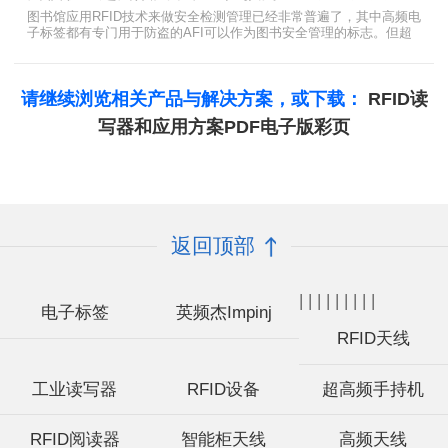
图书馆应用RFID技术来做安全检测管理已经非常普遍了，其中高频电
子标签都有专门用于防盗的AFI可以作为图书安全管理的标志。但超
高频并没有电子标签为图书安全管理设置安全位，怎么用设置超高频
标签的EAS就非常重要了。
请继续浏览相关产品与解决方案，或下载：
RFID读
写器和应用方案PDF电子版彩页
返回顶部
|
|
|
|
|
|
|
|
|
电子标签
英频杰Impinj
RFID天线
工业读写器
RFID设备
超高频手持机
RFID阅读器
智能柜天线
高频天线