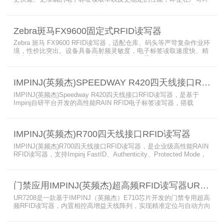
境下也不例外。先进的射频技术与基于Linux的更灵活网络基础架构
相结合，集成了所需的工具和开放标准接口，可方便快捷地部署RFID
和后台应用程序。这个固定式RFID电子标签读写器可以更低的读写点
Zebra斑马FX9600固定式RFID读写器
平均成本提供稳定的高性能，更高的读写器灵敏度和更强的抗干扰能
力。
Zebra 斑马 FX9600 RFID读写器，适配仓库、码头等严苛复杂作业环
境，性价比突出。设备具备高射频灵敏度，电子标签读取速度快、精
准度高、读取距离更远，可适配高密度射频场景与复杂软件应用，实
现收货、入库、分拣、出库全流程库存自动化管理。支持内嵌程序、
POE/POE + 供电，部署便捷、射频输出稳定；多天线端口设计覆盖
IMPINJ(英频杰)SPEEDWAY R420四天线接口RFID读写器
范围广，耐高低温、防尘防潮，有效降低部署与运维总成本。
IMPINJ(英频杰)Speedway R420四天线接口RFID读写器，是基于
Impinj自研平台开发的高性能RAIN RFID电子标签读写器，搭载
AutoPilot自动优化技术，支持PoE与DC双供电，性能可靠、抗干扰
强，适配多行业高要求场景，是专业高效的企业级RFID读写器，可精
准识别各类电子标签。​
IMPINJ(英频杰)R700四天线接口RFID读写器
IMPINJ(英频杰)R700四天线接口RFID读写器，是企业级高性能RAIN
RFID读写器，支持Impinj FastID、Authenticity、Protected Mode，
配备Impinj IoT Device Interface，原生支持MQTT、REST API、
LLRP v1.0.1协议，性能强劲、抗干扰强，适配多行业高吞吐场景，
是专业可靠的企业级RFID读写器。​
门禁应用IMPINJ(英频杰)超高频RFID读写器UR7208
UR7208是一款基于IMPINJ（英频杰）E710芯片开发的门禁专用超高
频RFID读写器，内置相控高增益天线阵列，实现精准定位与自动方向
识别，搭载Linux系统，支持定制语音播报，抗干扰强，适配仓储进
出、服装门店防盗等门禁场景，性能卓越且支持二次开发，是门禁应