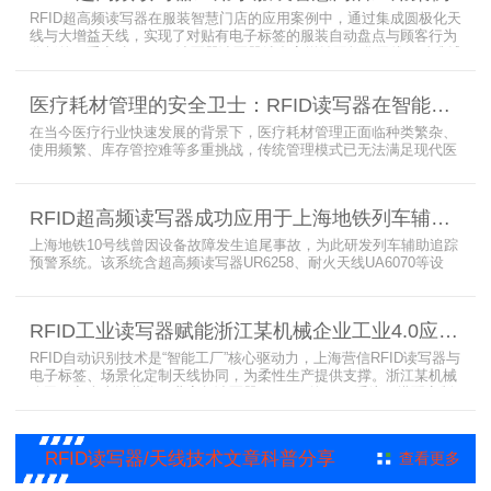
RFID超高频读写器在服装智慧门店的应用案例中，通过集成圆极化天
线与大增益天线，实现了对贴有电子标签的服装自动盘点与顾客行为
分析的双重突破。RFID读写器读写器结合高增益圆极化天线，精准捕
捉商品位置与试穿数据。系统实时更新库存状态，分析顾客偏好，为
门店提供爆款预测与精准营销支持。这一RFID应用案例不仅提升了管
医疗耗材管理的安全卫士：RFID读写器在智能货架新应用案例
理效率，更通过数据驱动决策，助力服装行业实现智慧化转型。
在当今医疗行业快速发展的背景下，医疗耗材管理正面临种类繁杂、
使用频繁、库存管控难等多重挑战，传统管理模式已无法满足现代医
院对高效、精准及安全的核心需求。而以RFID读写器为核心组件的智
能货架技术，正以“医疗耗材管理安全卫士”的角色，凭借与电子标
签、场景化定制天线的协同作用，为医疗耗材管理带来革命性解决方
RFID超高频读写器成功应用于上海地铁列车辅助追踪预警系统
案，开启智能化管理新篇章
上海地铁10号线曾因设备故障发生追尾事故，为此研发列车辅助追踪
预警系统。该系统含超高频读写器UR6258、耐火天线UA6070等设
备，读写器支持多协议通讯，耐火天线采用玻璃钢外壳。经选型定
制，2013年初安装运行，已成功应用于3条地铁线，此为超高频读写
器、耐火天线等成功应用案例，地铁安全性大增。
RFID工业读写器赋能浙江某机械企业工业4.0应用案例
RFID自动识别技术是“智能工厂”核心驱动力，上海营信RFID读写器与
电子标签、场景化定制天线协同，为柔性生产提供支撑。浙江某机械
公司引入含上海营信工业高频读写器HR9218的MES系统，搭配定制
天线与标签，构建智能生产体系。其读写器在协同、性价比等方面表
现出色，是工业4.0成功应用案例。
RFID读写器/天线技术文章科普分享
查看更多