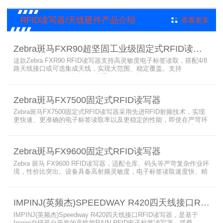
RFID读写器/天线硬件产品介绍
查看更多
Zebra斑马FXR90超坚固工业级固定式RFID读写器
这款Zebra FXR90 RFID读写器支持高灵敏度电子标签读取，搭配4/8
路天线接口或可选集成天线，实现大范围、稳定覆盖。支持
PoE/PoE+、24V直流供电，内置Wi-Fi 6、蓝牙5.3、可选5G/GPS，
采用IP65/IP67密封与宽温设计，可在潮湿、多尘、高低温、振动环
境中长期稳定运行，为仓储、制造、物流、资产追踪提供高性能RFID
Zebra斑马FX7500固定式RFID读写器
识别能力。
Zebra斑马FX7500固定式RFID读写器采用先进RFID射频技术，实现
更快速、更准确的电子标签读取率以及更稳定的性能，即使在严苛环
境下也不例外。先进的射频技术与基于Linux的更灵活网络基础架构
相结合，集成了所需的工具和开放标准接口，可方便快捷地部署RFID
和后台应用程序。这个固定式RFID电子标签读写器可以更低的读写点
Zebra斑马FX9600固定式RFID读写器
平均成本提供稳定的高性能，更高的读写器灵敏度和更强的抗干扰能
力。
Zebra 斑马 FX9600 RFID读写器，适配仓库、码头等严苛复杂作业环
境，性价比突出。设备具备高射频灵敏度，电子标签读取速度快、精
准度高、读取距离更远，可适配高密度射频场景与复杂软件应用，实
现收货、入库、分拣、出库全流程库存自动化管理。支持内嵌程序、
POE/POE + 供电，部署便捷、射频输出稳定；多天线端口设计覆盖
IMPINJ(英频杰)SPEEDWAY R420四天线接口RFID读写器
范围广，耐高低温、防尘防潮，有效降低部署与运维总成本。
IMPINJ(英频杰)Speedway R420四天线接口RFID读写器，是基于
Impinj自研平台开发的高性能RAIN RFID电子标签读写器，搭载