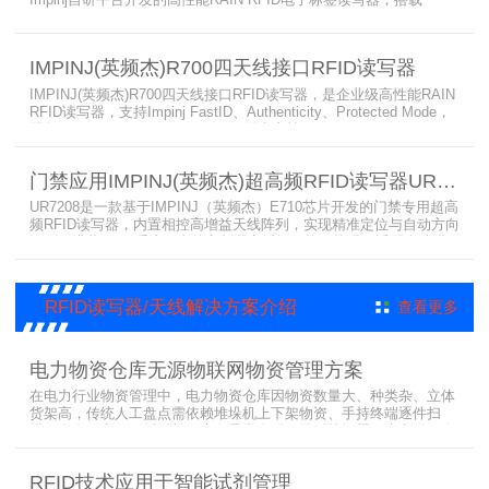
AutoPilot自动优化技术，支持PoE与DC双供电，性能可靠、抗干扰
强，适配多行业高要求场景，是专业高效的企业级RFID读写器，可精
准识别各类电子标签。​
IMPINJ(英频杰)R700四天线接口RFID读写器
IMPINJ(英频杰)R700四天线接口RFID读写器，是企业级高性能RAIN
RFID读写器，支持Impinj FastID、Authenticity、Protected Mode，
配备Impinj IoT Device Interface，原生支持MQTT、REST API、
LLRP v1.0.1协议，性能强劲、抗干扰强，适配多行业高吞吐场景，
是专业可靠的企业级RFID读写器。​
门禁应用IMPINJ(英频杰)超高频RFID读写器UR7208
UR7208是一款基于IMPINJ（英频杰）E710芯片开发的门禁专用超高
频RFID读写器，内置相控高增益天线阵列，实现精准定位与自动方向
识别，搭载Linux系统，支持定制语音播报，抗干扰强，适配仓储进
出、服装门店防盗等门禁场景，性能卓越且支持二次开发，是门禁应
用的优选RFID读写器。
RFID读写器/天线解决方案介绍
查看更多
电力物资仓库无源物联网物资管理方案
在电力行业物资管理中，电力物资仓库因物资数量大、种类杂、立体
货架高，传统人工盘点需依赖堆垛机上下架物资、手持终端逐件扫
描，存在效率低、耗时长、库存异常发现不及时等问题。为实现无人
值守库房目标，基于无源物联网技术，方案采用 “中心节点+ 分布式
节点” 主从架构，依托超RFID读写器实现信号收发与数据处理，结合
RFID技术应用于智能试剂管理
超高频读写器、大增益天线、电子标签等核心设备，构建全流程自动