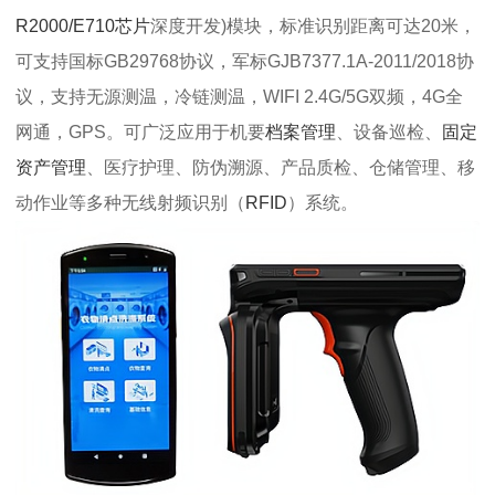
R2000/E710芯片
深度开发)模块，标准识别距离可达20米，
可支持国标GB29768协议，军标GJB7377.1A-2011/2018协
议，支持无源测温，冷链测温，WIFI 2.4G/5G双频，4G全
网通，GPS。可广泛应用于机要
档案管理
、设备巡检、
固定
资产管理
、医疗护理、防伪溯源、产品质检、仓储管理、移
动作业等多种无线射频识别（
RFID
）系统。