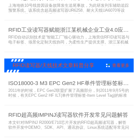
上海地铁10号线曾因设备故障发生追尾事故，为此研发列车辅助追踪
预警系统。该系统含超高频读写器UR6258、耐火天线UA6070等设
备，读写器支持多协议通讯，耐火天线采用玻璃钢外壳。经选型定
制，2013年初安装运行，已成功应用于3条地铁线，此为超高频读写
器、耐火天线等成功应用案例，地铁安全性大增。
RFID工业读写器赋能浙江某机械企业工业4.0应用案例
RFID自动识别技术是“智能工厂”核心驱动力，上海营信RFID读写器与
电子标签、场景化定制天线协同，为柔性生产提供支撑。浙江某机械
公司引入含上海营信工业高频读写器HR9218的MES系统，搭配定制
天线与标签，构建智能生产体系。其读写器在协同、性价比等方面表
现出色，是工业4.0成功应用案例。
RFID读写器/天线技术文章科普分享
查看更多
ISO18000-3 M3 EPC Gen2 HF单件管理标签标准部分内容简介
2011年的时候，EPC Gen2联盟扩展了高频部分，到2011年9月5号的
时候，有关EPC Gen2 HF ILT(单件管理标签-Item Level Tag)的标准
就已经出来了，作为ISO15693(ISO1800-3 M1)的升级版本，
ISO18000-3 M3也在NXP等巨头的推动下，具备了和ISO1800-3
M2（PJM）的相抗衡的性能，不出所料，PJM只是作为“第二”的位置
RFID超高频IMPINJ读写器软件开发常见问题解答
存在。IS
本文针对IMPINJ R2000/E710芯片开发的RFID超高频读写器，解答
软件开发中DEMO、SDK、API、通讯协议、Linux系统适配等常见问
题，涵盖RFID读写器操作要点、超高频电子标签阅读器功能适配、定
制天线应用注意事项及手持终端开发相关疑问，为开发人员提供实用