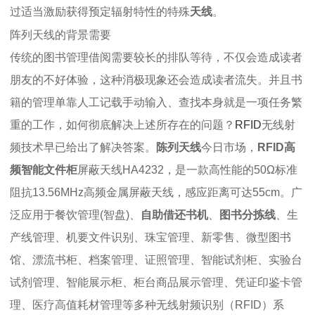
过适当激励获得预定辐射特性的特殊
天线
。
阵列天线的背景需要
传统的图书管理借阅需要较长的排队等待，不仅会造成读者
朋友的不好体验，这种消极现象还会造成读者流失。并且书
籍的管理单靠人工记载手动输入、查找本身就是一项任务繁
重的工作，如何彻底解决上述所存在的问题？
RFID
无线射
频技术早已给出了解决答案。
陈列天线
今日市场，
RFID高
频智能文件柜
屏蔽天线HA4232，是一款高性能的50Ω标准
阻抗13.56MHz高频金属屏蔽天线，感应距离可达55cm。广
泛应用于餐饮管理(智盘)、
自助借还书机
、
图书分拣线
、生
产线管理、机要文件识别、珠宝管理、新零售、微型图书
馆、漂流书柜、档案管理、证照管理、智能试剂柜、实验台
试剂管理、智能展示柜、柜台商品展示管理、凭证印鉴卡管
理、医疗高值耗材管理等多种无线射频识别（RFID）系