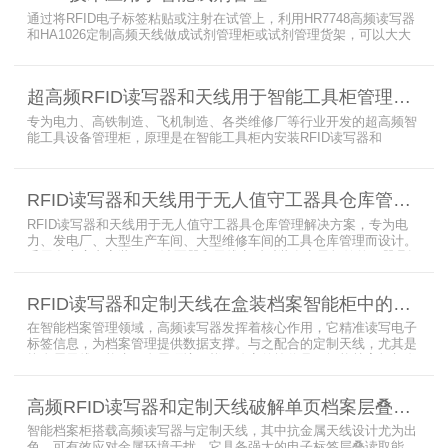
化物资管理方案。
通过将RFID电子标签粘贴或注射在试管上，利用HR7748高频读写器
和HA1026定制高频天线做成试剂管理柜或试剂管理货架，可以大大
提升实验室试剂管理的效率，实现试剂入库、存储、出库和盘点的自
动化管理。凭借着RFID识别标签的特有功能，管理者能够实时获取试
剂的信息，同时可以根据企业自身情况对试剂进行任意分类和设置控
超高频RFID读写器和天线用于智能工具柜管理方案
制权限。相对于传统的管理方式，智能试剂管理可以在提高管理效率
外，更加方便地实现对试剂
专为电力、高铁制造、飞机制造、各类维修厂等行业开发的超高频智
能工具设备管理柜，原理是在智能工具柜内安装RFID读写器和
UA2323超高频智能柜天线，借用和归还时使用UKA02控制器的APP
控制RFID读写器和天线扫描工具柜内工具上的电子标签，显示借还清
单以及库存工具清单，并采用刷卡、刷身份证、指纹或人脸识别对借
RFID读写器和天线用于无人值守工器具仓库管理解决方案
用人、归还人进行权限管理。
RFID读写器和天线用于无人值守工器具仓库管理解决方案，专为电
力、发电厂、大型生产车间、大型维修车间的工具仓库管理而设计。
采用在库房内安装RFID读写器和天线实时对装有电子标签的工器具识
别的方法，工具可在24小时内随时领取。租借及归还流程：工具需求
者在仓库门口刷员工证，按权限开门，在工具柜内选择工具后，滑动
RFID读写器和定制天线在盒装档案智能柜中的应用方案
卡片打开门，取出后关门以完成工具租赁流程。
在智能档案管理领域，高频读写器发挥着核心作用，它精准读写电子
标签信息，为档案管理提供数据支撑。与之配合的定制天线，尤其是
抗金属天线，能克服金属环境干扰，稳定传输信号。智能档案柜与卷
宗柜作为存储载体，借助高频读写器与电子标签的联动，实现档案快
速定位、存取。这种融合定制天线、抗金属天线、电子标签的智能管
高频RFID读写器和定制天线破解单页档案层叠识别难题
理方案，让档案管理更高效、精准。
智能档案柜搭载高频读写器与定制天线，其中抗金属天线设计尤为出
色，可有效应对金属环境干扰。它具备强大的电子标签层叠读取能