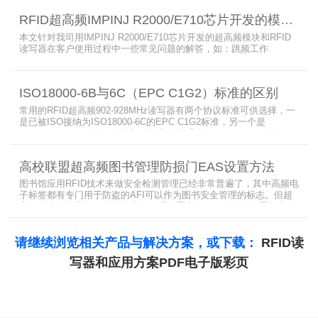
参考。
RFID超高频IMPINJ R2000/E710芯片开发的模块和读写器使用问题解答
本文针对我司用IMPINJ R2000/E710芯片开发的超高频模块和RFID
读写器在客户使用过程中一些常见问题的解答，如：跳频工作
(FHSS)，调制方式(ASK)，网口波特率，GPIO光耦，外接POE供
电，手持机天线，回波损耗，陶瓷天线，电磁波反射，实时模式盘存
标签，缓存模式，R2000模块性能，读写器缓存可以容纳多少张电子
ISO18000-6B与6C（EPC C1G2）标准的区别
标签等。
常用的RFID超高频902-928MHz读写器有两个协议标准可供选择，一
是已被ISO接纳为ISO18000-6C的EPC C1G2标准，另一个是
ISO18000-6B。目前，绝大部分的应用都采用了ISO18000-6C的EPC
C1G2标准标准。那么，这两个标准都是什么意思呢？在标签容量、
读取距离、读取速度、多标签阅读性能上各有什么优点和缺点呢。
高校联盟超高频图书管理防损门EAS设置方法
图书馆应用RFID技术来做安全检测管理已经非常普遍了，其中高频电
子标签都有专门用于防盗的AFI可以作为图书安全管理的标志。但超
高频并没有电子标签为图书安全管理设置安全位，怎么用设置超高频
标签的EAS就非常重要了。
请继续浏览相关产品与解决方案，或下载：
RFID读
写器和应用方案PDF电子版彩页