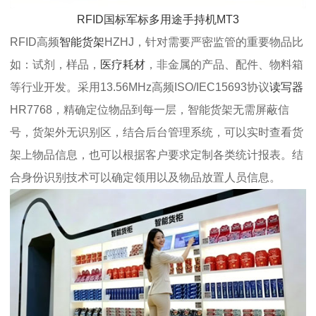
RFID国标军标多用途手持机MT3
RFID高频
智能货架
HZHJ，针对需要严密监管的重要物品比
如：试剂，样品，
医疗耗材
，非金属的产品、配件、物料箱
等行业开发。采用13.56MHz高频ISO/IEC15693协议
读写器
HR7768，精确定位物品到每一层，智能货架无需屏蔽信
号，货架外无识别区，结合后台管理系统，可以实时查看货
架上物品信息，也可以根据客户要求定制各类统计报表。结
合身份识别技术可以确定领用以及物品放置人员信息。