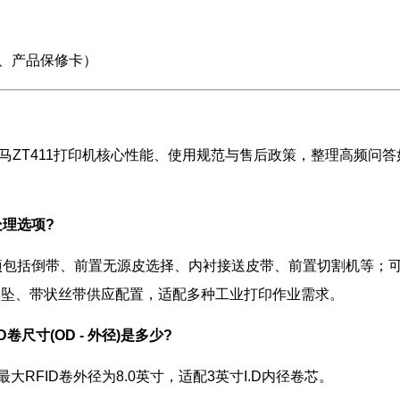
、产品保修卡）
斑马ZT411打印机核心性能、使用规范与售后政策，整理高频问答
处理选项?
选项包括倒带、前置无源皮选择、内衬接送皮带、前置切割机等；可
应吊坠、带状丝带供应配置，适配多种工业打印作业需求。
D卷尺寸(OD - 外径)是多少?
印机最大RFID卷外径为8.0英寸，适配3英寸I.D内径卷芯。