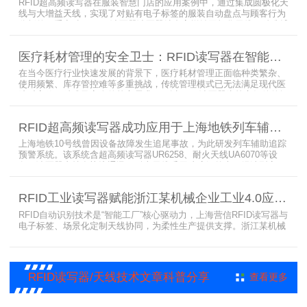
RFID超高频读写器在服装智慧门店的应用案例中，通过集成圆极化天
线与大增益天线，实现了对贴有电子标签的服装自动盘点与顾客行为
分析的双重突破。RFID读写器读写器结合高增益圆极化天线，精准捕
捉商品位置与试穿数据。系统实时更新库存状态，分析顾客偏好，为
门店提供爆款预测与精准营销支持。这一RFID应用案例不仅提升了管
医疗耗材管理的安全卫士：RFID读写器在智能货架新应用案例
理效率，更通过数据驱动决策，助力服装行业实现智慧化转型。
在当今医疗行业快速发展的背景下，医疗耗材管理正面临种类繁杂、
使用频繁、库存管控难等多重挑战，传统管理模式已无法满足现代医
院对高效、精准及安全的核心需求。而以RFID读写器为核心组件的智
能货架技术，正以“医疗耗材管理安全卫士”的角色，凭借与电子标
签、场景化定制天线的协同作用，为医疗耗材管理带来革命性解决方
RFID超高频读写器成功应用于上海地铁列车辅助追踪预警系统
案，开启智能化管理新篇章
上海地铁10号线曾因设备故障发生追尾事故，为此研发列车辅助追踪
预警系统。该系统含超高频读写器UR6258、耐火天线UA6070等设
备，读写器支持多协议通讯，耐火天线采用玻璃钢外壳。经选型定
制，2013年初安装运行，已成功应用于3条地铁线，此为超高频读写
器、耐火天线等成功应用案例，地铁安全性大增。
RFID工业读写器赋能浙江某机械企业工业4.0应用案例
RFID自动识别技术是“智能工厂”核心驱动力，上海营信RFID读写器与
电子标签、场景化定制天线协同，为柔性生产提供支撑。浙江某机械
公司引入含上海营信工业高频读写器HR9218的MES系统，搭配定制
天线与标签，构建智能生产体系。其读写器在协同、性价比等方面表
现出色，是工业4.0成功应用案例。
RFID读写器/天线技术文章科普分享
查看更多