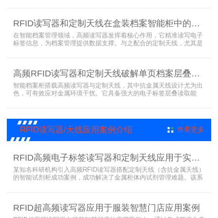
采用在库房内安装RFID读写器和天线实时对装有电子标签的工器具识
别的方法，工具可在24小时内随时领取。租借及归还流程：工具需求
者在仓库门口刷员工证，按权限开门，在工具柜内选择工具后，滑动
RFID读写器和定制天线在盒装档案智能柜中的应用方案
卡片打开门，取出后关门以完成工具租赁流程。
在智能档案管理领域，高频读写器发挥着核心作用，它精准读写电子
标签信息，为档案管理提供数据支撑。与之配合的定制天线，尤其是
抗金属天线，能克服金属环境干扰，稳定传输信号。智能档案柜与卷
宗柜作为存储载体，借助高频读写器与电子标签的联动，实现档案快
速定位、存取。这种融合定制天线、抗金属天线、电子标签的智能管
高频RFID读写器和定制天线破解单页档案层叠识别难题
理方案，让档案管理更高效、精准。
智能档案柜搭载高频读写器与定制天线，其中抗金属天线设计尤为出
色，可有效应对金属环境干扰。它具备强大的电子标签层叠读取能
力，能精准识别绝密文件、人事档案、设计图纸、答题卡、银行印鉴
卡等各类资料。无论资料如何堆叠摆放，都能快速准确读取信息，为
重要资料管理提供高效、安全的解决方案，确保每一份文件资料都能
被妥善管理与精准追踪。
RFID读写器/天线应用案例介绍
查看更多
RFID高频电子标签读写器和定制天线应用于实验室试剂管理成功案例
某知名科研机构引入高频RFID读写器搭配定制天线（含抗金属天线）
的智能试剂柜成功案例，成功解决了金属柜体内试剂管理难题。该系
统通过高频电子标签读写器快速精准识别试剂标签，定制天线确保信
号无损传输，抗金属天线有效适应金属腔体环境，实现对贴有电子标
签的试剂实时盘点与位置追踪。
RFID超高频读写器应用于服装智慧门店应用案例