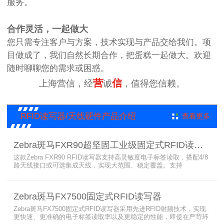
服务。
合作灵活，一起做大
您只需专注客户与方案，技术实现与产品交给我们。项
目做成了，我们自然长期合作，把蛋糕一起做大。欢迎
随时聊聊您的需求或困惑。
营
信
上海营信，经
诚
，值得您信赖。
RFID读写器/天线硬件产品介绍
查看更多
Zebra斑马FXR90超坚固工业级固定式RFID读写器
这款Zebra FXR90 RFID读写器支持高灵敏度电子标签读取，搭配4/8
路天线接口或可选集成天线，实现大范围、稳定覆盖。支持
PoE/PoE+、24V直流供电，内置Wi-Fi 6、蓝牙5.3、可选5G/GPS，
采用IP65/IP67密封与宽温设计，可在潮湿、多尘、高低温、振动环
境中长期稳定运行，为仓储、制造、物流、资产追踪提供高性能RFID
Zebra斑马FX7500固定式RFID读写器
识别能力。
Zebra斑马FX7500固定式RFID读写器采用先进RFID射频技术，实现
更快速、更准确的电子标签读取率以及更稳定的性能，即使在严苛环