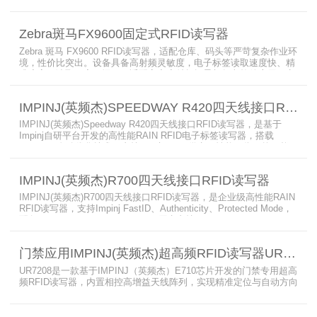
境下也不例外。先进的射频技术与基于Linux的更灵活网络基础架构
相结合，集成了所需的工具和开放标准接口，可方便快捷地部署RFID
和后台应用程序。这个固定式RFID电子标签读写器可以更低的读写点
Zebra斑马FX9600固定式RFID读写器
平均成本提供稳定的高性能，更高的读写器灵敏度和更强的抗干扰能
力。
Zebra 斑马 FX9600 RFID读写器，适配仓库、码头等严苛复杂作业环
境，性价比突出。设备具备高射频灵敏度，电子标签读取速度快、精
准度高、读取距离更远，可适配高密度射频场景与复杂软件应用，实
现收货、入库、分拣、出库全流程库存自动化管理。支持内嵌程序、
POE/POE + 供电，部署便捷、射频输出稳定；多天线端口设计覆盖
IMPINJ(英频杰)SPEEDWAY R420四天线接口RFID读写器
范围广，耐高低温、防尘防潮，有效降低部署与运维总成本。
IMPINJ(英频杰)Speedway R420四天线接口RFID读写器，是基于
Impinj自研平台开发的高性能RAIN RFID电子标签读写器，搭载
AutoPilot自动优化技术，支持PoE与DC双供电，性能可靠、抗干扰
强，适配多行业高要求场景，是专业高效的企业级RFID读写器，可精
准识别各类电子标签。​
IMPINJ(英频杰)R700四天线接口RFID读写器
IMPINJ(英频杰)R700四天线接口RFID读写器，是企业级高性能RAIN
RFID读写器，支持Impinj FastID、Authenticity、Protected Mode，
配备Impinj IoT Device Interface，原生支持MQTT、REST API、
LLRP v1.0.1协议，性能强劲、抗干扰强，适配多行业高吞吐场景，
是专业可靠的企业级RFID读写器。​
门禁应用IMPINJ(英频杰)超高频RFID读写器UR7208
UR7208是一款基于IMPINJ（英频杰）E710芯片开发的门禁专用超高
频RFID读写器，内置相控高增益天线阵列，实现精准定位与自动方向
识别，搭载Linux系统，支持定制语音播报，抗干扰强，适配仓储进
出、服装门店防盗等门禁场景，性能卓越且支持二次开发，是门禁应
用的优选RFID读写器。