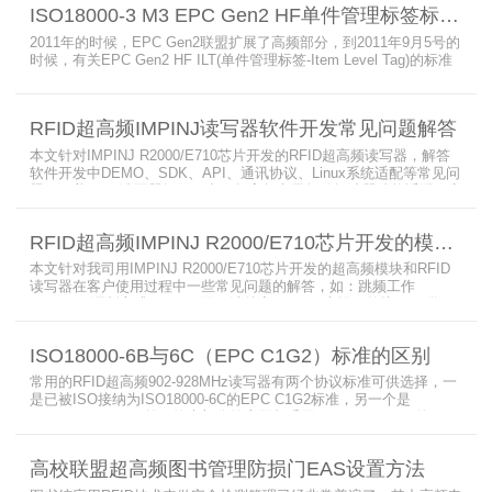
ISO18000-3 M3 EPC Gen2 HF单件管理标签标准部分内容简介
2011年的时候，EPC Gen2联盟扩展了高频部分，到2011年9月5号的
时候，有关EPC Gen2 HF ILT(单件管理标签-Item Level Tag)的标准
就已经出来了，作为ISO15693(ISO1800-3 M1)的升级版本，
ISO18000-3 M3也在NXP等巨头的推动下，具备了和ISO1800-3
M2（PJM）的相抗衡的性能，不出所料，PJM只是作为“第二”的位置
RFID超高频IMPINJ读写器软件开发常见问题解答
存在。IS
本文针对IMPINJ R2000/E710芯片开发的RFID超高频读写器，解答
软件开发中DEMO、SDK、API、通讯协议、Linux系统适配等常见问
题，涵盖RFID读写器操作要点、超高频电子标签阅读器功能适配、定
制天线应用注意事项及手持终端开发相关疑问，为开发人员提供实用
参考。
RFID超高频IMPINJ R2000/E710芯片开发的模块和读写器使用问题解答
本文针对我司用IMPINJ R2000/E710芯片开发的超高频模块和RFID
读写器在客户使用过程中一些常见问题的解答，如：跳频工作
(FHSS)，调制方式(ASK)，网口波特率，GPIO光耦，外接POE供
电，手持机天线，回波损耗，陶瓷天线，电磁波反射，实时模式盘存
标签，缓存模式，R2000模块性能，读写器缓存可以容纳多少张电子
ISO18000-6B与6C（EPC C1G2）标准的区别
标签等。
常用的RFID超高频902-928MHz读写器有两个协议标准可供选择，一
是已被ISO接纳为ISO18000-6C的EPC C1G2标准，另一个是
ISO18000-6B。目前，绝大部分的应用都采用了ISO18000-6C的EPC
C1G2标准标准。那么，这两个标准都是什么意思呢？在标签容量、
读取距离、读取速度、多标签阅读性能上各有什么优点和缺点呢。
高校联盟超高频图书管理防损门EAS设置方法