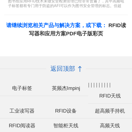
图书馆应用RFID技术来做安全检测管理已经非常普遍了，其中高频电
子标签都有专门用于防盗的AFI可以作为图书安全管理的标志。但超
高频并没有电子标签为图书安全管理设置安全位，怎么用设置超高频
标签的EAS就非常重要了。
请继续浏览相关产品与解决方案，或下载：
RFID读
写器和应用方案PDF电子版彩页
返回顶部
|
|
|
|
|
|
|
|
|
电子标签
英频杰Impinj
RFID天线
工业读写器
RFID设备
超高频手持机
RFID阅读器
智能柜天线
高频天线