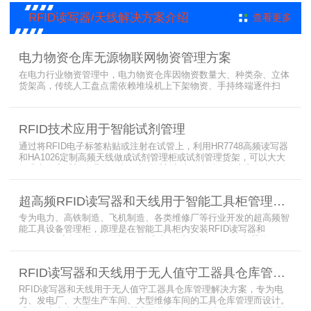
RFID读写器/天线解决方案介绍
查看更多
电力物资仓库无源物联网物资管理方案
在电力行业物资管理中，电力物资仓库因物资数量大、种类杂、立体
货架高，传统人工盘点需依赖堆垛机上下架物资、手持终端逐件扫
描，存在效率低、耗时长、库存异常发现不及时等问题。为实现无人
值守库房目标，基于无源物联网技术，方案采用 “中心节点+ 分布式
节点” 主从架构，依托超RFID读写器实现信号收发与数据处理，结合
RFID技术应用于智能试剂管理
超高频读写器、大增益天线、电子标签等核心设备，构建全流程自动
化物资管理方案。
通过将RFID电子标签粘贴或注射在试管上，利用HR7748高频读写器
和HA1026定制高频天线做成试剂管理柜或试剂管理货架，可以大大
提升实验室试剂管理的效率，实现试剂入库、存储、出库和盘点的自
动化管理。凭借着RFID识别标签的特有功能，管理者能够实时获取试
剂的信息，同时可以根据企业自身情况对试剂进行任意分类和设置控
超高频RFID读写器和天线用于智能工具柜管理方案
制权限。相对于传统的管理方式，智能试剂管理可以在提高管理效率
外，更加方便地实现对试剂
专为电力、高铁制造、飞机制造、各类维修厂等行业开发的超高频智
能工具设备管理柜，原理是在智能工具柜内安装RFID读写器和
UA2323超高频智能柜天线，借用和归还时使用UKA02控制器的APP
控制RFID读写器和天线扫描工具柜内工具上的电子标签，显示借还清
单以及库存工具清单，并采用刷卡、刷身份证、指纹或人脸识别对借
RFID读写器和天线用于无人值守工器具仓库管理解决方案
用人、归还人进行权限管理。
RFID读写器和天线用于无人值守工器具仓库管理解决方案，专为电
力、发电厂、大型生产车间、大型维修车间的工具仓库管理而设计。