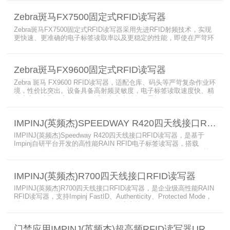
采用IP65/IP67密封与宽温设计，可在潮湿、多尘、高低温、振动环
境中长期稳定运行，为仓储、制造、物流、资产追踪提供高性能RFID
Zebra斑马FX7500固定式RFID读写器
识别能力。
Zebra斑马FX7500固定式RFID读写器采用先进RFID射频技术，实现
更快速、更准确的电子标签读取率以及更稳定的性能，即使在严苛环
境下也不例外。先进的射频技术与基于Linux的更灵活网络基础架构
相结合，集成了所需的工具和开放标准接口，可方便快捷地部署RFID
和后台应用程序。这个固定式RFID电子标签读写器可以更低的读写点
Zebra斑马FX9600固定式RFID读写器
平均成本提供稳定的高性能，更高的读写器灵敏度和更强的抗干扰能
力。
Zebra 斑马 FX9600 RFID读写器，适配仓库、码头等严苛复杂作业环
境，性价比突出。设备具备高射频灵敏度，电子标签读取速度快、精
准度高、读取距离更远，可适配高密度射频场景与复杂软件应用，实
现收货、入库、分拣、出库全流程库存自动化管理。支持内嵌程序、
POE/POE + 供电，部署便捷、射频输出稳定；多天线端口设计覆盖
IMPINJ(英频杰)SPEEDWAY R420四天线接口RFID读写器
范围广，耐高低温、防尘防潮，有效降低部署与运维总成本。
IMPINJ(英频杰)Speedway R420四天线接口RFID读写器，是基于
Impinj自研平台开发的高性能RAIN RFID电子标签读写器，搭载
AutoPilot自动优化技术，支持PoE与DC双供电，性能可靠、抗干扰
强，适配多行业高要求场景，是专业高效的企业级RFID读写器，可精
准识别各类电子标签。​
IMPINJ(英频杰)R700四天线接口RFID读写器
IMPINJ(英频杰)R700四天线接口RFID读写器，是企业级高性能RAIN
RFID读写器，支持Impinj FastID、Authenticity、Protected Mode，
配备Impinj IoT Device Interface，原生支持MQTT、REST API、
LLRP v1.0.1协议，性能强劲、抗干扰强，适配多行业高吞吐场景，
是专业可靠的企业级RFID读写器。​
门禁应用IMPINJ(英频杰)超高频RFID读写器UR7208