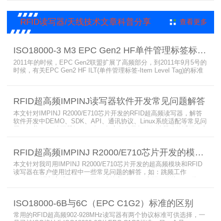
天线与标签，构建智能生产体系。其读写器在协同、性价比等方面表
现出色，是工业4.0成功应用案例。
RFID读写器/天线技术文章科普分享
查看更多
ISO18000-3 M3 EPC Gen2 HF单件管理标签标准部分内容简介
2011年的时候，EPC Gen2联盟扩展了高频部分，到2011年9月5号的
时候，有关EPC Gen2 HF ILT(单件管理标签-Item Level Tag)的标准
就已经出来了，作为ISO15693(ISO1800-3 M1)的升级版本，
ISO18000-3 M3也在NXP等巨头的推动下，具备了和ISO1800-3
M2（PJM）的相抗衡的性能，不出所料，PJM只是作为“第二”的位置
RFID超高频IMPINJ读写器软件开发常见问题解答
存在。IS
本文针对IMPINJ R2000/E710芯片开发的RFID超高频读写器，解答
软件开发中DEMO、SDK、API、通讯协议、Linux系统适配等常见问
题，涵盖RFID读写器操作要点、超高频电子标签阅读器功能适配、定
制天线应用注意事项及手持终端开发相关疑问，为开发人员提供实用
参考。
RFID超高频IMPINJ R2000/E710芯片开发的模块和读写器使用问题解答
本文针对我司用IMPINJ R2000/E710芯片开发的超高频模块和RFID
读写器在客户使用过程中一些常见问题的解答，如：跳频工作
(FHSS)，调制方式(ASK)，网口波特率，GPIO光耦，外接POE供
电，手持机天线，回波损耗，陶瓷天线，电磁波反射，实时模式盘存
标签，缓存模式，R2000模块性能，读写器缓存可以容纳多少张电子
ISO18000-6B与6C（EPC C1G2）标准的区别
标签等。
常用的RFID超高频902-928MHz读写器有两个协议标准可供选择，一