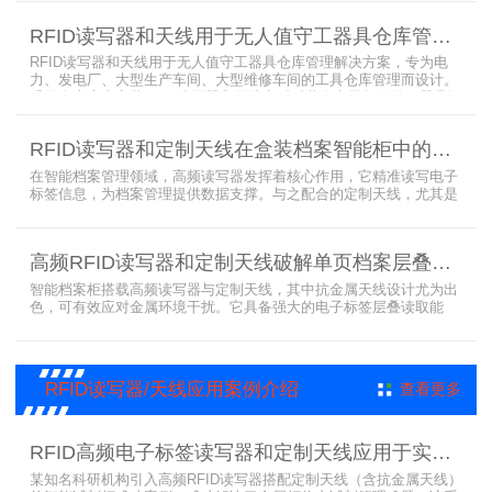
控制RFID读写器和天线扫描工具柜内工具上的电子标签，显示借还清
单以及库存工具清单，并采用刷卡、刷身份证、指纹或人脸识别对借
RFID读写器和天线用于无人值守工器具仓库管理解决方案
用人、归还人进行权限管理。
RFID读写器和天线用于无人值守工器具仓库管理解决方案，专为电
力、发电厂、大型生产车间、大型维修车间的工具仓库管理而设计。
采用在库房内安装RFID读写器和天线实时对装有电子标签的工器具识
别的方法，工具可在24小时内随时领取。租借及归还流程：工具需求
者在仓库门口刷员工证，按权限开门，在工具柜内选择工具后，滑动
RFID读写器和定制天线在盒装档案智能柜中的应用方案
卡片打开门，取出后关门以完成工具租赁流程。
在智能档案管理领域，高频读写器发挥着核心作用，它精准读写电子
标签信息，为档案管理提供数据支撑。与之配合的定制天线，尤其是
抗金属天线，能克服金属环境干扰，稳定传输信号。智能档案柜与卷
宗柜作为存储载体，借助高频读写器与电子标签的联动，实现档案快
速定位、存取。这种融合定制天线、抗金属天线、电子标签的智能管
高频RFID读写器和定制天线破解单页档案层叠识别难题
理方案，让档案管理更高效、精准。
智能档案柜搭载高频读写器与定制天线，其中抗金属天线设计尤为出
色，可有效应对金属环境干扰。它具备强大的电子标签层叠读取能
力，能精准识别绝密文件、人事档案、设计图纸、答题卡、银行印鉴
卡等各类资料。无论资料如何堆叠摆放，都能快速准确读取信息，为
重要资料管理提供高效、安全的解决方案，确保每一份文件资料都能
被妥善管理与精准追踪。
RFID读写器/天线应用案例介绍
查看更多
RFID高频电子标签读写器和定制天线应用于实验室试剂管理成功案例
某知名科研机构引入高频RFID读写器搭配定制天线（含抗金属天线）