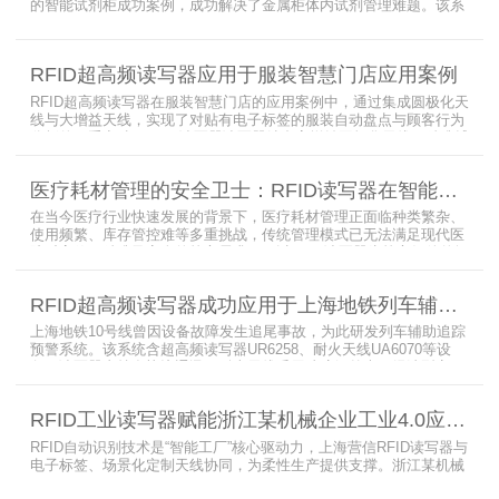
的智能试剂柜成功案例，成功解决了金属柜体内试剂管理难题。该系
统通过高频电子标签读写器快速精准识别试剂标签，定制天线确保信
号无损传输，抗金属天线有效适应金属腔体环境，实现对贴有电子标
签的试剂实时盘点与位置追踪。
RFID超高频读写器应用于服装智慧门店应用案例
RFID超高频读写器在服装智慧门店的应用案例中，通过集成圆极化天
线与大增益天线，实现了对贴有电子标签的服装自动盘点与顾客行为
分析的双重突破。RFID读写器读写器结合高增益圆极化天线，精准捕
捉商品位置与试穿数据。系统实时更新库存状态，分析顾客偏好，为
门店提供爆款预测与精准营销支持。这一RFID应用案例不仅提升了管
医疗耗材管理的安全卫士：RFID读写器在智能货架新应用案例
理效率，更通过数据驱动决策，助力服装行业实现智慧化转型。
在当今医疗行业快速发展的背景下，医疗耗材管理正面临种类繁杂、
使用频繁、库存管控难等多重挑战，传统管理模式已无法满足现代医
院对高效、精准及安全的核心需求。而以RFID读写器为核心组件的智
能货架技术，正以“医疗耗材管理安全卫士”的角色，凭借与电子标
签、场景化定制天线的协同作用，为医疗耗材管理带来革命性解决方
RFID超高频读写器成功应用于上海地铁列车辅助追踪预警系统
案，开启智能化管理新篇章
上海地铁10号线曾因设备故障发生追尾事故，为此研发列车辅助追踪
预警系统。该系统含超高频读写器UR6258、耐火天线UA6070等设
备，读写器支持多协议通讯，耐火天线采用玻璃钢外壳。经选型定
制，2013年初安装运行，已成功应用于3条地铁线，此为超高频读写
器、耐火天线等成功应用案例，地铁安全性大增。
RFID工业读写器赋能浙江某机械企业工业4.0应用案例
RFID自动识别技术是“智能工厂”核心驱动力，上海营信RFID读写器与
电子标签、场景化定制天线协同，为柔性生产提供支撑。浙江某机械
公司引入含上海营信工业高频读写器HR9218的MES系统，搭配定制