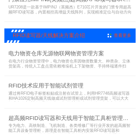
UR7208是一款基于IMPINJ（英频杰）E710芯片开发的门禁专用超高
频RFID读写器，内置相控高增益天线阵列，实现精准定位与自动方向
识别，搭载Linux系统，支持定制语音播报，抗干扰强，适配仓储进
出、服装门店防盗等门禁场景，性能卓越且支持二次开发，是门禁应
用的优选RFID读写器。
RFID读写器/天线解决方案介绍
查看更多
电力物资仓库无源物联网物资管理方案
在电力行业物资管理中，电力物资仓库因物资数量大、种类杂、立体
货架高，传统人工盘点需依赖堆垛机上下架物资、手持终端逐件扫
描，存在效率低、耗时长、库存异常发现不及时等问题。为实现无人
值守库房目标，基于无源物联网技术，方案采用 “中心节点+ 分布式
节点” 主从架构，依托超RFID读写器实现信号收发与数据处理，结合
RFID技术应用于智能试剂管理
超高频读写器、大增益天线、电子标签等核心设备，构建全流程自动
化物资管理方案。
通过将RFID电子标签粘贴或注射在试管上，利用HR7748高频读写器
和HA1026定制高频天线做成试剂管理柜或试剂管理货架，可以大大
提升实验室试剂管理的效率，实现试剂入库、存储、出库和盘点的自
动化管理。凭借着RFID识别标签的特有功能，管理者能够实时获取试
剂的信息，同时可以根据企业自身情况对试剂进行任意分类和设置控
超高频RFID读写器和天线用于智能工具柜管理方案
制权限。相对于传统的管理方式，智能试剂管理可以在提高管理效率
外，更加方便地实现对试剂
专为电力、高铁制造、飞机制造、各类维修厂等行业开发的超高频智
能工具设备管理柜，原理是在智能工具柜内安装RFID读写器和
UA2323超高频智能柜天线，借用和归还时使用UKA02控制器的APP