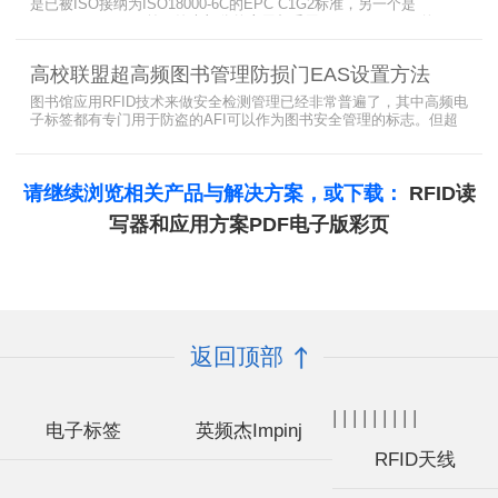
是已被ISO接纳为ISO18000-6C的EPC C1G2标准，另一个是
ISO18000-6B。目前，绝大部分的应用都采用了ISO18000-6C的EPC
C1G2标准标准。那么，这两个标准都是什么意思呢？在标签容量、
读取距离、读取速度、多标签阅读性能上各有什么优点和缺点呢。
高校联盟超高频图书管理防损门EAS设置方法
图书馆应用RFID技术来做安全检测管理已经非常普遍了，其中高频电
子标签都有专门用于防盗的AFI可以作为图书安全管理的标志。但超
高频并没有电子标签为图书安全管理设置安全位，怎么用设置超高频
标签的EAS就非常重要了。
请继续浏览相关产品与解决方案，或下载：
RFID读
写器和应用方案PDF电子版彩页
返回顶部
|
|
|
|
|
|
|
|
|
电子标签
英频杰Impinj
RFID天线