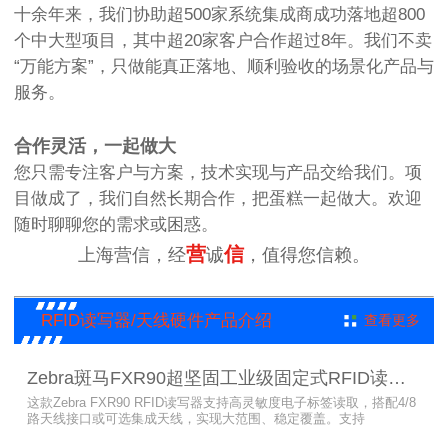
十余年来，我们协助超500家系统集成商成功落地超800
个中大型项目，其中超20家客户合作超过8年。我们不卖
“万能方案”，只做能真正落地、顺利验收的场景化产品与
服务。
合作灵活，一起做大
您只需专注客户与方案，技术实现与产品交给我们。项
目做成了，我们自然长期合作，把蛋糕一起做大。欢迎
随时聊聊您的需求或困惑。
营
信
上海营信，经
诚
，值得您信赖。
RFID读写器/天线硬件产品介绍
查看更多
Zebra斑马FXR90超坚固工业级固定式RFID读写器
这款Zebra FXR90 RFID读写器支持高灵敏度电子标签读取，搭配4/8
路天线接口或可选集成天线，实现大范围、稳定覆盖。支持
PoE/PoE+、24V直流供电，内置Wi-Fi 6、蓝牙5.3、可选5G/GPS，