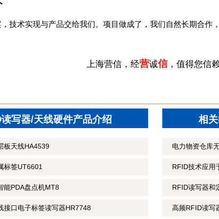
大
案，技术实现与产品交给我们。项目做成了，我们自然长期合作
营
信
上海营信，经
诚
，值得您信
ID读写器/天线硬件产品介绍
相关
板天线HA4539
电力物资仓库
标签UT6601
RFID技术应
智能PDA盘点机MT8
RFID读写器
线接口电子标签读写器HR7748
高频RFID读