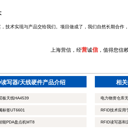
大
案，技术实现与产品交给我们。项目做成了，我们自然长期合作
营
信
上海营信，经
诚
，值得您信
ID读写器/天线硬件产品介绍
相关
板天线HA4539
电力物资仓库
标签UT6601
RFID技术应
智能PDA盘点机MT8
RFID读写器