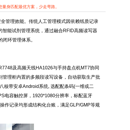
为您量身匹配最优方案，少走弯路。
安全管理效能。传统人工管理模式因依赖纸质记录
的智能试剂管理系统，通过融合RFID高频读写器
用的闭环管理体系。
748及高频天线HA1026与手持盘点机MT7协同
试剂管理柜内置的多频段读写设备，自动获取生产批
带安卓Android系统, 选配配条码(一维或二
寸高清IPS电容触控屏，1920*1080分辨率，标配蓝牙
所有操作记录均形成结构化台账，满足GLP/GMP等规