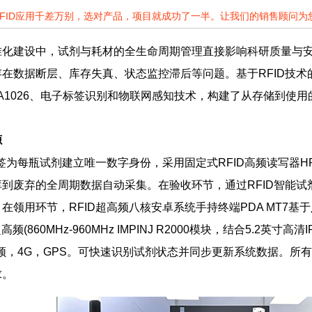
RFID应用千差万别，选对产品，项目就成功了一半。让我们的销售顾问
准化建设中，试剂与耗材的全生命周期管理直接影响科研质量与
在数据断层、库存失真、状态监控滞后等问题。基于RFID技术
线HA1026、电子标签识别和物联网感知技术，构建了从存储到使
源
签为每瓶试剂建立唯一数字身份，采用固定式RFID高频读写器HR7
到废弃的全周期数据自动采集。在验收环节，通过RFID智能
领用环节，RFID超高频八核安卓系统手持终端PDA MT7基于八核
,超高频(860MHz-960MHz IMPINJ R2000模块，结合5.2英
4G/5G双频，4G，GPS。可快速识别试剂状态并同步更新系统数据。
求。