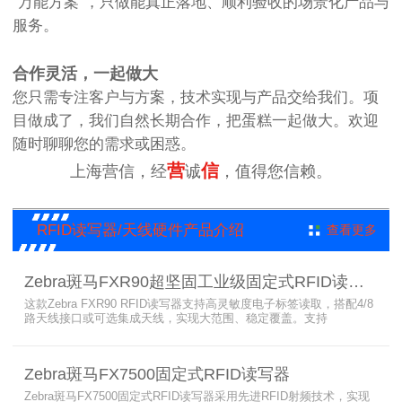
“万能方案”，只做能真正落地、顺利验收的场景化产品与
服务。
合作灵活，一起做大
您只需专注客户与方案，技术实现与产品交给我们。项
目做成了，我们自然长期合作，把蛋糕一起做大。欢迎
随时聊聊您的需求或困惑。
营
信
上海营信，经
诚
，值得您信赖。
RFID读写器/天线硬件产品介绍
查看更多
Zebra斑马FXR90超坚固工业级固定式RFID读写器
这款Zebra FXR90 RFID读写器支持高灵敏度电子标签读取，搭配4/8
路天线接口或可选集成天线，实现大范围、稳定覆盖。支持
PoE/PoE+、24V直流供电，内置Wi-Fi 6、蓝牙5.3、可选5G/GPS，
采用IP65/IP67密封与宽温设计，可在潮湿、多尘、高低温、振动环
境中长期稳定运行，为仓储、制造、物流、资产追踪提供高性能RFID
Zebra斑马FX7500固定式RFID读写器
识别能力。
Zebra斑马FX7500固定式RFID读写器采用先进RFID射频技术，实现