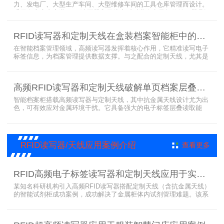
力、发电厂、大型生产车间、大型维修车间的工具仓库管理而设计。
采用在库房内安装RFID读写器和天线实时对装有电子标签的工器具识
别的方法，工具可在24小时内随时领取。租借及归还流程：工具需求
者在仓库门口刷员工证，按权限开门，在工具柜内选择工具后，滑动
RFID读写器和定制天线在盒装档案智能柜中的应用方案
卡片打开门，取出后关门以完成工具租赁流程。
在智能档案管理领域，高频读写器发挥着核心作用，它精准读写电子
标签信息，为档案管理提供数据支撑。与之配合的定制天线，尤其是
抗金属天线，能克服金属环境干扰，稳定传输信号。智能档案柜与卷
宗柜作为存储载体，借助高频读写器与电子标签的联动，实现档案快
速定位、存取。这种融合定制天线、抗金属天线、电子标签的智能管
高频RFID读写器和定制天线破解单页档案层叠识别难题
理方案，让档案管理更高效、精准。
智能档案柜搭载高频读写器与定制天线，其中抗金属天线设计尤为出
色，可有效应对金属环境干扰。它具备强大的电子标签层叠读取能
力，能精准识别绝密文件、人事档案、设计图纸、答题卡、银行印鉴
卡等各类资料。无论资料如何堆叠摆放，都能快速准确读取信息，为
重要资料管理提供高效、安全的解决方案，确保每一份文件资料都能
被妥善管理与精准追踪。
RFID读写器/天线应用案例介绍
查看更多
RFID高频电子标签读写器和定制天线应用于实验室试剂管理成功案例
某知名科研机构引入高频RFID读写器搭配定制天线（含抗金属天线）
的智能试剂柜成功案例，成功解决了金属柜体内试剂管理难题。该系
统通过高频电子标签读写器快速精准识别试剂标签，定制天线确保信
号无损传输，抗金属天线有效适应金属腔体环境，实现对贴有电子标
签的试剂实时盘点与位置追踪。