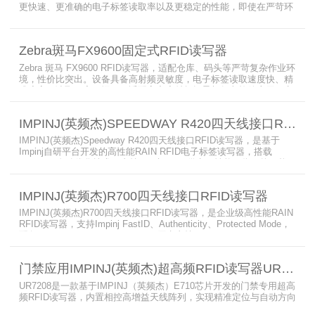
更快速、更准确的电子标签读取率以及更稳定的性能，即使在严苛环
境下也不例外。先进的射频技术与基于Linux的更灵活网络基础架构
相结合，集成了所需的工具和开放标准接口，可方便快捷地部署RFID
和后台应用程序。这个固定式RFID电子标签读写器可以更低的读写点
Zebra斑马FX9600固定式RFID读写器
平均成本提供稳定的高性能，更高的读写器灵敏度和更强的抗干扰能
力。
Zebra 斑马 FX9600 RFID读写器，适配仓库、码头等严苛复杂作业环
境，性价比突出。设备具备高射频灵敏度，电子标签读取速度快、精
准度高、读取距离更远，可适配高密度射频场景与复杂软件应用，实
现收货、入库、分拣、出库全流程库存自动化管理。支持内嵌程序、
POE/POE + 供电，部署便捷、射频输出稳定；多天线端口设计覆盖
IMPINJ(英频杰)SPEEDWAY R420四天线接口RFID读写器
范围广，耐高低温、防尘防潮，有效降低部署与运维总成本。
IMPINJ(英频杰)Speedway R420四天线接口RFID读写器，是基于
Impinj自研平台开发的高性能RAIN RFID电子标签读写器，搭载
AutoPilot自动优化技术，支持PoE与DC双供电，性能可靠、抗干扰
强，适配多行业高要求场景，是专业高效的企业级RFID读写器，可精
准识别各类电子标签。​
IMPINJ(英频杰)R700四天线接口RFID读写器
IMPINJ(英频杰)R700四天线接口RFID读写器，是企业级高性能RAIN
RFID读写器，支持Impinj FastID、Authenticity、Protected Mode，
配备Impinj IoT Device Interface，原生支持MQTT、REST API、
LLRP v1.0.1协议，性能强劲、抗干扰强，适配多行业高吞吐场景，
是专业可靠的企业级RFID读写器。​
门禁应用IMPINJ(英频杰)超高频RFID读写器UR7208
UR7208是一款基于IMPINJ（英频杰）E710芯片开发的门禁专用超高
频RFID读写器，内置相控高增益天线阵列，实现精准定位与自动方向
识别，搭载Linux系统，支持定制语音播报，抗干扰强，适配仓储进