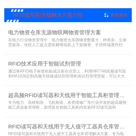
出、服装门店防盗等门禁场景，性能卓越且支持二次开发，是门禁应
用的优选RFID读写器。
RFID读写器/天线解决方案介绍
查看更多
电力物资仓库无源物联网物资管理方案
在电力行业物资管理中，电力物资仓库因物资数量大、种类杂、立体
货架高，传统人工盘点需依赖堆垛机上下架物资、手持终端逐件扫
描，存在效率低、耗时长、库存异常发现不及时等问题。为实现无人
值守库房目标，基于无源物联网技术，方案采用 “中心节点+ 分布式
节点” 主从架构，依托超RFID读写器实现信号收发与数据处理，结合
RFID技术应用于智能试剂管理
超高频读写器、大增益天线、电子标签等核心设备，构建全流程自动
化物资管理方案。
通过将RFID电子标签粘贴或注射在试管上，利用HR7748高频读写器
和HA1026定制高频天线做成试剂管理柜或试剂管理货架，可以大大
提升实验室试剂管理的效率，实现试剂入库、存储、出库和盘点的自
动化管理。凭借着RFID识别标签的特有功能，管理者能够实时获取试
剂的信息，同时可以根据企业自身情况对试剂进行任意分类和设置控
超高频RFID读写器和天线用于智能工具柜管理方案
制权限。相对于传统的管理方式，智能试剂管理可以在提高管理效率
外，更加方便地实现对试剂
专为电力、高铁制造、飞机制造、各类维修厂等行业开发的超高频智
能工具设备管理柜，原理是在智能工具柜内安装RFID读写器和
UA2323超高频智能柜天线，借用和归还时使用UKA02控制器的APP
控制RFID读写器和天线扫描工具柜内工具上的电子标签，显示借还清
单以及库存工具清单，并采用刷卡、刷身份证、指纹或人脸识别对借
RFID读写器和天线用于无人值守工器具仓库管理解决方案
用人、归还人进行权限管理。
RFID读写器和天线用于无人值守工器具仓库管理解决方案，专为电