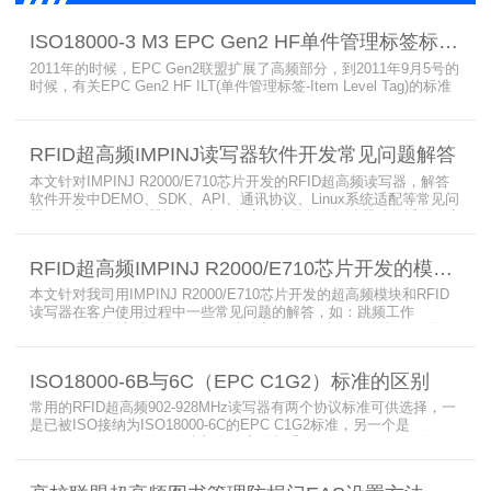
ISO18000-3 M3 EPC Gen2 HF单件管理标签标准部分内容简介
2011年的时候，EPC Gen2联盟扩展了高频部分，到2011年9月5号的
时候，有关EPC Gen2 HF ILT(单件管理标签-Item Level Tag)的标准
就已经出来了，作为ISO15693(ISO1800-3 M1)的升级版本，
ISO18000-3 M3也在NXP等巨头的推动下，具备了和ISO1800-3
M2（PJM）的相抗衡的性能，不出所料，PJM只是作为“第二”的位置
RFID超高频IMPINJ读写器软件开发常见问题解答
存在。IS
本文针对IMPINJ R2000/E710芯片开发的RFID超高频读写器，解答
软件开发中DEMO、SDK、API、通讯协议、Linux系统适配等常见问
题，涵盖RFID读写器操作要点、超高频电子标签阅读器功能适配、定
制天线应用注意事项及手持终端开发相关疑问，为开发人员提供实用
参考。
RFID超高频IMPINJ R2000/E710芯片开发的模块和读写器使用问题解答
本文针对我司用IMPINJ R2000/E710芯片开发的超高频模块和RFID
读写器在客户使用过程中一些常见问题的解答，如：跳频工作
(FHSS)，调制方式(ASK)，网口波特率，GPIO光耦，外接POE供
电，手持机天线，回波损耗，陶瓷天线，电磁波反射，实时模式盘存
标签，缓存模式，R2000模块性能，读写器缓存可以容纳多少张电子
ISO18000-6B与6C（EPC C1G2）标准的区别
标签等。
常用的RFID超高频902-928MHz读写器有两个协议标准可供选择，一
是已被ISO接纳为ISO18000-6C的EPC C1G2标准，另一个是
ISO18000-6B。目前，绝大部分的应用都采用了ISO18000-6C的EPC
C1G2标准标准。那么，这两个标准都是什么意思呢？在标签容量、
读取距离、读取速度、多标签阅读性能上各有什么优点和缺点呢。