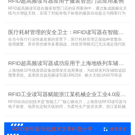
RFID超高频读写器应用于服装智慧门店应用案例
RFID超高频读写器在服装智慧门店的应用案例中，通过集成圆极化天
线与大增益天线，实现了对贴有电子标签的服装自动盘点与顾客行为
分析的双重突破。RFID读写器读写器结合高增益圆极化天线，精准捕
捉商品位置与试穿数据。系统实时更新库存状态，分析顾客偏好，为
门店提供爆款预测与精准营销支持。这一RFID应用案例不仅提升了管
医疗耗材管理的安全卫士：RFID读写器在智能货架新应用案例
理效率，更通过数据驱动决策，助力服装行业实现智慧化转型。
在当今医疗行业快速发展的背景下，医疗耗材管理正面临种类繁杂、
使用频繁、库存管控难等多重挑战，传统管理模式已无法满足现代医
院对高效、精准及安全的核心需求。而以RFID读写器为核心组件的智
能货架技术，正以“医疗耗材管理安全卫士”的角色，凭借与电子标
签、场景化定制天线的协同作用，为医疗耗材管理带来革命性解决方
RFID超高频读写器成功应用于上海地铁列车辅助追踪预警系统
案，开启智能化管理新篇章
上海地铁10号线曾因设备故障发生追尾事故，为此研发列车辅助追踪
预警系统。该系统含超高频读写器UR6258、耐火天线UA6070等设
备，读写器支持多协议通讯，耐火天线采用玻璃钢外壳。经选型定
制，2013年初安装运行，已成功应用于3条地铁线，此为超高频读写
器、耐火天线等成功应用案例，地铁安全性大增。
RFID工业读写器赋能浙江某机械企业工业4.0应用案例
RFID自动识别技术是“智能工厂”核心驱动力，上海营信RFID读写器与
电子标签、场景化定制天线协同，为柔性生产提供支撑。浙江某机械
公司引入含上海营信工业高频读写器HR9218的MES系统，搭配定制
天线与标签，构建智能生产体系。其读写器在协同、性价比等方面表
现出色，是工业4.0成功应用案例。
RFID读写器/天线技术文章科普分享
查看更多