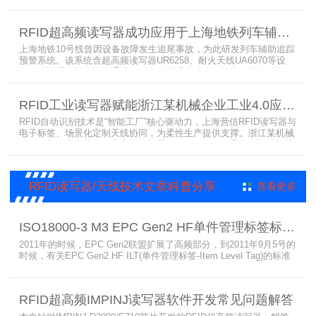
能货架技术，正以“医疗耗材管理安全卫士”的角色，凭借与电子标
签、场景化定制天线的协同作用，为医疗耗材管理带来革命性解决方
RFID超高频读写器成功应用于上海地铁列车辅助追踪预警系统
案，开启智能化管理新篇章
上海地铁10号线曾因设备故障发生追尾事故，为此研发列车辅助追踪
预警系统。该系统含超高频读写器UR6258、耐火天线UA6070等设
备，读写器支持多协议通讯，耐火天线采用玻璃钢外壳。经选型定
制，2013年初安装运行，已成功应用于3条地铁线，此为超高频读写
器、耐火天线等成功应用案例，地铁安全性大增。
RFID工业读写器赋能浙江某机械企业工业4.0应用案例
RFID自动识别技术是“智能工厂”核心驱动力，上海营信RFID读写器与
电子标签、场景化定制天线协同，为柔性生产提供支撑。浙江某机械
公司引入含上海营信工业高频读写器HR9218的MES系统，搭配定制
天线与标签，构建智能生产体系。其读写器在协同、性价比等方面表
现出色，是工业4.0成功应用案例。
RFID读写器/天线技术文章科普分享
查看更多
ISO18000-3 M3 EPC Gen2 HF单件管理标签标准部分内容简介
2011年的时候，EPC Gen2联盟扩展了高频部分，到2011年9月5号的
时候，有关EPC Gen2 HF ILT(单件管理标签-Item Level Tag)的标准
就已经出来了，作为ISO15693(ISO1800-3 M1)的升级版本，
ISO18000-3 M3也在NXP等巨头的推动下，具备了和ISO1800-3
M2（PJM）的相抗衡的性能，不出所料，PJM只是作为“第二”的位置
RFID超高频IMPINJ读写器软件开发常见问题解答
存在。IS