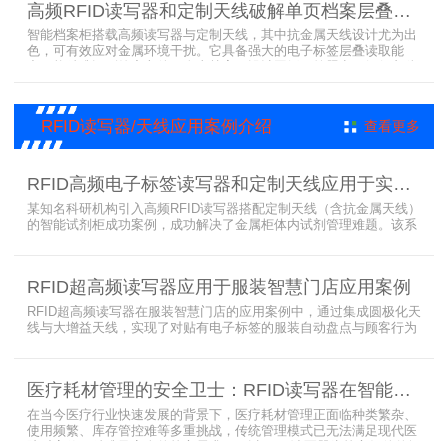
高频RFID读写器和定制天线破解单页档案层叠识别难题
理方案，让档案管理更高效、精准。
智能档案柜搭载高频读写器与定制天线，其中抗金属天线设计尤为出
色，可有效应对金属环境干扰。它具备强大的电子标签层叠读取能
力，能精准识别绝密文件、人事档案、设计图纸、答题卡、银行印鉴
卡等各类资料。无论资料如何堆叠摆放，都能快速准确读取信息，为
重要资料管理提供高效、安全的解决方案，确保每一份文件资料都能
被妥善管理与精准追踪。
RFID读写器/天线应用案例介绍
查看更多
RFID高频电子标签读写器和定制天线应用于实验室试剂管理成功案例
某知名科研机构引入高频RFID读写器搭配定制天线（含抗金属天线）
的智能试剂柜成功案例，成功解决了金属柜体内试剂管理难题。该系
统通过高频电子标签读写器快速精准识别试剂标签，定制天线确保信
号无损传输，抗金属天线有效适应金属腔体环境，实现对贴有电子标
签的试剂实时盘点与位置追踪。
RFID超高频读写器应用于服装智慧门店应用案例
RFID超高频读写器在服装智慧门店的应用案例中，通过集成圆极化天
线与大增益天线，实现了对贴有电子标签的服装自动盘点与顾客行为
分析的双重突破。RFID读写器读写器结合高增益圆极化天线，精准捕
捉商品位置与试穿数据。系统实时更新库存状态，分析顾客偏好，为
门店提供爆款预测与精准营销支持。这一RFID应用案例不仅提升了管
医疗耗材管理的安全卫士：RFID读写器在智能货架新应用案例
理效率，更通过数据驱动决策，助力服装行业实现智慧化转型。
在当今医疗行业快速发展的背景下，医疗耗材管理正面临种类繁杂、
使用频繁、库存管控难等多重挑战，传统管理模式已无法满足现代医
院对高效、精准及安全的核心需求。而以RFID读写器为核心组件的智