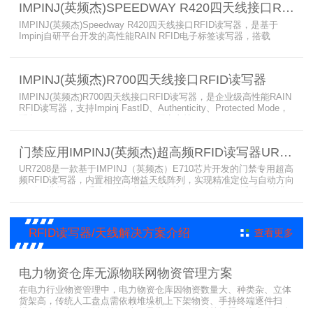
IMPINJ(英频杰)SPEEDWAY R420四天线接口RFID读写器
范围广，耐高低温、防尘防潮，有效降低部署与运维总成本。
IMPINJ(英频杰)Speedway R420四天线接口RFID读写器，是基于
Impinj自研平台开发的高性能RAIN RFID电子标签读写器，搭载
AutoPilot自动优化技术，支持PoE与DC双供电，性能可靠、抗干扰
强，适配多行业高要求场景，是专业高效的企业级RFID读写器，可精
准识别各类电子标签。​
IMPINJ(英频杰)R700四天线接口RFID读写器
IMPINJ(英频杰)R700四天线接口RFID读写器，是企业级高性能RAIN
RFID读写器，支持Impinj FastID、Authenticity、Protected Mode，
配备Impinj IoT Device Interface，原生支持MQTT、REST API、
LLRP v1.0.1协议，性能强劲、抗干扰强，适配多行业高吞吐场景，
是专业可靠的企业级RFID读写器。​
门禁应用IMPINJ(英频杰)超高频RFID读写器UR7208
UR7208是一款基于IMPINJ（英频杰）E710芯片开发的门禁专用超高
频RFID读写器，内置相控高增益天线阵列，实现精准定位与自动方向
识别，搭载Linux系统，支持定制语音播报，抗干扰强，适配仓储进
出、服装门店防盗等门禁场景，性能卓越且支持二次开发，是门禁应
用的优选RFID读写器。
RFID读写器/天线解决方案介绍
查看更多
电力物资仓库无源物联网物资管理方案
在电力行业物资管理中，电力物资仓库因物资数量大、种类杂、立体
货架高，传统人工盘点需依赖堆垛机上下架物资、手持终端逐件扫
描，存在效率低、耗时长、库存异常发现不及时等问题。为实现无人