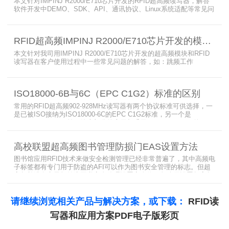
本文针对IMPINJ R2000/E710芯片开发的RFID超高频读写器，解答
软件开发中DEMO、SDK、API、通讯协议、Linux系统适配等常见问
题，涵盖RFID读写器操作要点、超高频电子标签阅读器功能适配、定
制天线应用注意事项及手持终端开发相关疑问，为开发人员提供实用
参考。
RFID超高频IMPINJ R2000/E710芯片开发的模块和读写器使用问题解答
本文针对我司用IMPINJ R2000/E710芯片开发的超高频模块和RFID
读写器在客户使用过程中一些常见问题的解答，如：跳频工作
(FHSS)，调制方式(ASK)，网口波特率，GPIO光耦，外接POE供
电，手持机天线，回波损耗，陶瓷天线，电磁波反射，实时模式盘存
标签，缓存模式，R2000模块性能，读写器缓存可以容纳多少张电子
ISO18000-6B与6C（EPC C1G2）标准的区别
标签等。
常用的RFID超高频902-928MHz读写器有两个协议标准可供选择，一
是已被ISO接纳为ISO18000-6C的EPC C1G2标准，另一个是
ISO18000-6B。目前，绝大部分的应用都采用了ISO18000-6C的EPC
C1G2标准标准。那么，这两个标准都是什么意思呢？在标签容量、
读取距离、读取速度、多标签阅读性能上各有什么优点和缺点呢。
高校联盟超高频图书管理防损门EAS设置方法
图书馆应用RFID技术来做安全检测管理已经非常普遍了，其中高频电
子标签都有专门用于防盗的AFI可以作为图书安全管理的标志。但超
高频并没有电子标签为图书安全管理设置安全位，怎么用设置超高频
标签的EAS就非常重要了。
请继续浏览相关产品与解决方案，或下载：
RFID读
写器和应用方案PDF电子版彩页