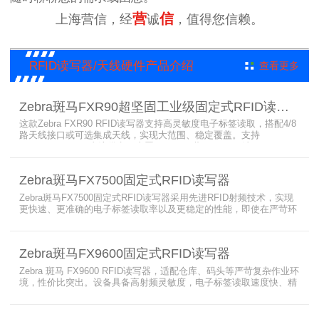
营
信
上海营信，经
诚
，值得您信赖。
RFID读写器/天线硬件产品介绍
查看更多
Zebra斑马FXR90超坚固工业级固定式RFID读写器
这款Zebra FXR90 RFID读写器支持高灵敏度电子标签读取，搭配4/8
路天线接口或可选集成天线，实现大范围、稳定覆盖。支持
PoE/PoE+、24V直流供电，内置Wi-Fi 6、蓝牙5.3、可选5G/GPS，
采用IP65/IP67密封与宽温设计，可在潮湿、多尘、高低温、振动环
境中长期稳定运行，为仓储、制造、物流、资产追踪提供高性能RFID
Zebra斑马FX7500固定式RFID读写器
识别能力。
Zebra斑马FX7500固定式RFID读写器采用先进RFID射频技术，实现
更快速、更准确的电子标签读取率以及更稳定的性能，即使在严苛环
境下也不例外。先进的射频技术与基于Linux的更灵活网络基础架构
相结合，集成了所需的工具和开放标准接口，可方便快捷地部署RFID
和后台应用程序。这个固定式RFID电子标签读写器可以更低的读写点
Zebra斑马FX9600固定式RFID读写器
平均成本提供稳定的高性能，更高的读写器灵敏度和更强的抗干扰能
力。
Zebra 斑马 FX9600 RFID读写器，适配仓库、码头等严苛复杂作业环
境，性价比突出。设备具备高射频灵敏度，电子标签读取速度快、精
准度高、读取距离更远，可适配高密度射频场景与复杂软件应用，实
现收货、入库、分拣、出库全流程库存自动化管理。支持内嵌程序、
POE/POE + 供电，部署便捷、射频输出稳定；多天线端口设计覆盖