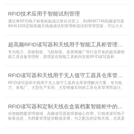
值守库房目标，基于无源物联网技术，方案采用 “中心节点+ 分布式
节点” 主从架构，依托超RFID读写器实现信号收发与数据处理，结合
RFID技术应用于智能试剂管理
超高频读写器、大增益天线、电子标签等核心设备，构建全流程自动
化物资管理方案。
通过将RFID电子标签粘贴或注射在试管上，利用HR7748高频读写器
和HA1026定制高频天线做成试剂管理柜或试剂管理货架，可以大大
提升实验室试剂管理的效率，实现试剂入库、存储、出库和盘点的自
动化管理。凭借着RFID识别标签的特有功能，管理者能够实时获取试
剂的信息，同时可以根据企业自身情况对试剂进行任意分类和设置控
超高频RFID读写器和天线用于智能工具柜管理方案
制权限。相对于传统的管理方式，智能试剂管理可以在提高管理效率
外，更加方便地实现对试剂
专为电力、高铁制造、飞机制造、各类维修厂等行业开发的超高频智
能工具设备管理柜，原理是在智能工具柜内安装RFID读写器和
UA2323超高频智能柜天线，借用和归还时使用UKA02控制器的APP
控制RFID读写器和天线扫描工具柜内工具上的电子标签，显示借还清
单以及库存工具清单，并采用刷卡、刷身份证、指纹或人脸识别对借
RFID读写器和天线用于无人值守工器具仓库管理解决方案
用人、归还人进行权限管理。
RFID读写器和天线用于无人值守工器具仓库管理解决方案，专为电
力、发电厂、大型生产车间、大型维修车间的工具仓库管理而设计。
采用在库房内安装RFID读写器和天线实时对装有电子标签的工器具识
别的方法，工具可在24小时内随时领取。租借及归还流程：工具需求
者在仓库门口刷员工证，按权限开门，在工具柜内选择工具后，滑动
RFID读写器和定制天线在盒装档案智能柜中的应用方案
卡片打开门，取出后关门以完成工具租赁流程。
在智能档案管理领域，高频读写器发挥着核心作用，它精准读写电子
标签信息，为档案管理提供数据支撑。与之配合的定制天线，尤其是
抗金属天线，能克服金属环境干扰，稳定传输信号。智能档案柜与卷
宗柜作为存储载体，借助高频读写器与电子标签的联动，实现档案快
速定位、存取。这种融合定制天线、抗金属天线、电子标签的智能管