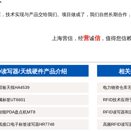
大
案，技术实现与产品交给我们。项目做成了，我们自然长期合作
营
信
上海营信，经
诚
，值得您信
ID读写器/天线硬件产品介绍
相关
板天线HA4539
电力物资仓库
标签UT6601
RFID技术应
智能PDA盘点机MT8
RFID读写器
线接口电子标签读写器HR7748
高频RFID读