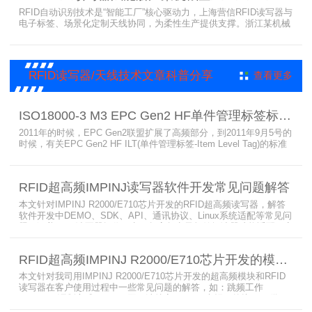
RFID自动识别技术是“智能工厂”核心驱动力，上海营信RFID读写器与
电子标签、场景化定制天线协同，为柔性生产提供支撑。浙江某机械
公司引入含上海营信工业高频读写器HR9218的MES系统，搭配定制
天线与标签，构建智能生产体系。其读写器在协同、性价比等方面表
现出色，是工业4.0成功应用案例。
RFID读写器/天线技术文章科普分享
查看更多
ISO18000-3 M3 EPC Gen2 HF单件管理标签标准部分内容简介
2011年的时候，EPC Gen2联盟扩展了高频部分，到2011年9月5号的
时候，有关EPC Gen2 HF ILT(单件管理标签-Item Level Tag)的标准
就已经出来了，作为ISO15693(ISO1800-3 M1)的升级版本，
ISO18000-3 M3也在NXP等巨头的推动下，具备了和ISO1800-3
M2（PJM）的相抗衡的性能，不出所料，PJM只是作为“第二”的位置
RFID超高频IMPINJ读写器软件开发常见问题解答
存在。IS
本文针对IMPINJ R2000/E710芯片开发的RFID超高频读写器，解答
软件开发中DEMO、SDK、API、通讯协议、Linux系统适配等常见问
题，涵盖RFID读写器操作要点、超高频电子标签阅读器功能适配、定
制天线应用注意事项及手持终端开发相关疑问，为开发人员提供实用
参考。
RFID超高频IMPINJ R2000/E710芯片开发的模块和读写器使用问题解答
本文针对我司用IMPINJ R2000/E710芯片开发的超高频模块和RFID
读写器在客户使用过程中一些常见问题的解答，如：跳频工作
(FHSS)，调制方式(ASK)，网口波特率，GPIO光耦，外接POE供
电，手持机天线，回波损耗，陶瓷天线，电磁波反射，实时模式盘存