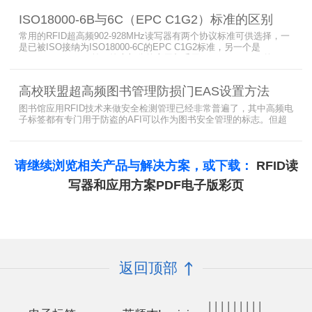
标签，缓存模式，R2000模块性能，读写器缓存可以容纳多少张电子
ISO18000-6B与6C（EPC C1G2）标准的区别
标签等。
常用的RFID超高频902-928MHz读写器有两个协议标准可供选择，一
是已被ISO接纳为ISO18000-6C的EPC C1G2标准，另一个是
ISO18000-6B。目前，绝大部分的应用都采用了ISO18000-6C的EPC
C1G2标准标准。那么，这两个标准都是什么意思呢？在标签容量、
读取距离、读取速度、多标签阅读性能上各有什么优点和缺点呢。
高校联盟超高频图书管理防损门EAS设置方法
图书馆应用RFID技术来做安全检测管理已经非常普遍了，其中高频电
子标签都有专门用于防盗的AFI可以作为图书安全管理的标志。但超
高频并没有电子标签为图书安全管理设置安全位，怎么用设置超高频
标签的EAS就非常重要了。
请继续浏览相关产品与解决方案，或下载：
RFID读
写器和应用方案PDF电子版彩页
返回顶部
|
|
|
|
|
|
|
|
|