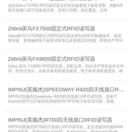
这款Zebra FXR90 RFID读写器支持高灵敏度电子标签读取，搭配4/8
路天线接口或可选集成天线，实现大范围、稳定覆盖。支持
PoE/PoE+、24V直流供电，内置Wi-Fi 6、蓝牙5.3、可选5G/GPS，
采用IP65/IP67密封与宽温设计，可在潮湿、多尘、高低温、振动环
境中长期稳定运行，为仓储、制造、物流、资产追踪提供高性能RFID
Zebra斑马FX7500固定式RFID读写器
识别能力。
Zebra斑马FX7500固定式RFID读写器采用先进RFID射频技术，实现
更快速、更准确的电子标签读取率以及更稳定的性能，即使在严苛环
境下也不例外。先进的射频技术与基于Linux的更灵活网络基础架构
相结合，集成了所需的工具和开放标准接口，可方便快捷地部署RFID
和后台应用程序。这个固定式RFID电子标签读写器可以更低的读写点
Zebra斑马FX9600固定式RFID读写器
平均成本提供稳定的高性能，更高的读写器灵敏度和更强的抗干扰能
力。
Zebra 斑马 FX9600 RFID读写器，适配仓库、码头等严苛复杂作业环
境，性价比突出。设备具备高射频灵敏度，电子标签读取速度快、精
准度高、读取距离更远，可适配高密度射频场景与复杂软件应用，实
现收货、入库、分拣、出库全流程库存自动化管理。支持内嵌程序、
POE/POE + 供电，部署便捷、射频输出稳定；多天线端口设计覆盖
IMPINJ(英频杰)SPEEDWAY R420四天线接口RFID读写器
范围广，耐高低温、防尘防潮，有效降低部署与运维总成本。
IMPINJ(英频杰)Speedway R420四天线接口RFID读写器，是基于
Impinj自研平台开发的高性能RAIN RFID电子标签读写器，搭载
AutoPilot自动优化技术，支持PoE与DC双供电，性能可靠、抗干扰
强，适配多行业高要求场景，是专业高效的企业级RFID读写器，可精
准识别各类电子标签。​
IMPINJ(英频杰)R700四天线接口RFID读写器
IMPINJ(英频杰)R700四天线接口RFID读写器，是企业级高性能RAIN
RFID读写器，支持Impinj FastID、Authenticity、Protected Mode，