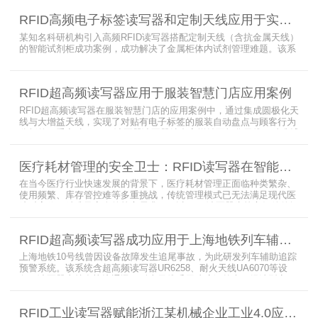
RFID高频电子标签读写器和定制天线应用于实验室试剂管理成功案例
某知名科研机构引入高频RFID读写器搭配定制天线（含抗金属天线）
的智能试剂柜成功案例，成功解决了金属柜体内试剂管理难题。该系
统通过高频电子标签读写器快速精准识别试剂标签，定制天线确保信
号无损传输，抗金属天线有效适应金属腔体环境，实现对贴有电子标
签的试剂实时盘点与位置追踪。
RFID超高频读写器应用于服装智慧门店应用案例
RFID超高频读写器在服装智慧门店的应用案例中，通过集成圆极化天
线与大增益天线，实现了对贴有电子标签的服装自动盘点与顾客行为
分析的双重突破。RFID读写器读写器结合高增益圆极化天线，精准捕
捉商品位置与试穿数据。系统实时更新库存状态，分析顾客偏好，为
门店提供爆款预测与精准营销支持。这一RFID应用案例不仅提升了管
医疗耗材管理的安全卫士：RFID读写器在智能货架新应用案例
理效率，更通过数据驱动决策，助力服装行业实现智慧化转型。
在当今医疗行业快速发展的背景下，医疗耗材管理正面临种类繁杂、
使用频繁、库存管控难等多重挑战，传统管理模式已无法满足现代医
院对高效、精准及安全的核心需求。而以RFID读写器为核心组件的智
能货架技术，正以“医疗耗材管理安全卫士”的角色，凭借与电子标
签、场景化定制天线的协同作用，为医疗耗材管理带来革命性解决方
RFID超高频读写器成功应用于上海地铁列车辅助追踪预警系统
案，开启智能化管理新篇章
上海地铁10号线曾因设备故障发生追尾事故，为此研发列车辅助追踪
预警系统。该系统含超高频读写器UR6258、耐火天线UA6070等设
备，读写器支持多协议通讯，耐火天线采用玻璃钢外壳。经选型定
制，2013年初安装运行，已成功应用于3条地铁线，此为超高频读写
器、耐火天线等成功应用案例，地铁安全性大增。
RFID工业读写器赋能浙江某机械企业工业4.0应用案例