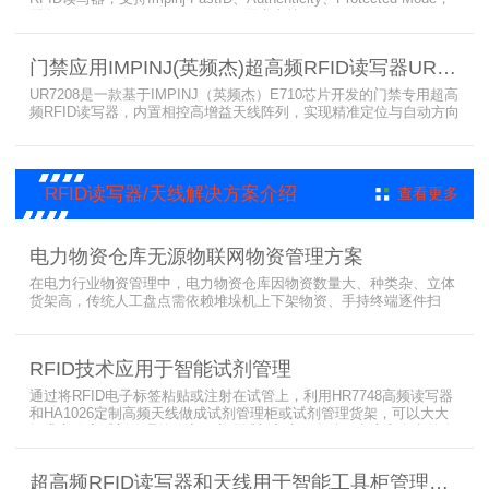
配备Impinj IoT Device Interface，原生支持MQTT、REST API、
LLRP v1.0.1协议，性能强劲、抗干扰强，适配多行业高吞吐场景，
是专业可靠的企业级RFID读写器。​
门禁应用IMPINJ(英频杰)超高频RFID读写器UR7208
UR7208是一款基于IMPINJ（英频杰）E710芯片开发的门禁专用超高
频RFID读写器，内置相控高增益天线阵列，实现精准定位与自动方向
识别，搭载Linux系统，支持定制语音播报，抗干扰强，适配仓储进
出、服装门店防盗等门禁场景，性能卓越且支持二次开发，是门禁应
用的优选RFID读写器。
RFID读写器/天线解决方案介绍
查看更多
电力物资仓库无源物联网物资管理方案
在电力行业物资管理中，电力物资仓库因物资数量大、种类杂、立体
货架高，传统人工盘点需依赖堆垛机上下架物资、手持终端逐件扫
描，存在效率低、耗时长、库存异常发现不及时等问题。为实现无人
值守库房目标，基于无源物联网技术，方案采用 “中心节点+ 分布式
节点” 主从架构，依托超RFID读写器实现信号收发与数据处理，结合
RFID技术应用于智能试剂管理
超高频读写器、大增益天线、电子标签等核心设备，构建全流程自动
化物资管理方案。
通过将RFID电子标签粘贴或注射在试管上，利用HR7748高频读写器
和HA1026定制高频天线做成试剂管理柜或试剂管理货架，可以大大
提升实验室试剂管理的效率，实现试剂入库、存储、出库和盘点的自
动化管理。凭借着RFID识别标签的特有功能，管理者能够实时获取试
剂的信息，同时可以根据企业自身情况对试剂进行任意分类和设置控
超高频RFID读写器和天线用于智能工具柜管理方案
制权限。相对于传统的管理方式，智能试剂管理可以在提高管理效率