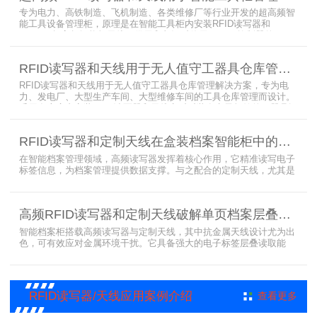
外，更加方便地实现对试剂
专为电力、高铁制造、飞机制造、各类维修厂等行业开发的超高频智
能工具设备管理柜，原理是在智能工具柜内安装RFID读写器和
UA2323超高频智能柜天线，借用和归还时使用UKA02控制器的APP
控制RFID读写器和天线扫描工具柜内工具上的电子标签，显示借还清
单以及库存工具清单，并采用刷卡、刷身份证、指纹或人脸识别对借
RFID读写器和天线用于无人值守工器具仓库管理解决方案
用人、归还人进行权限管理。
RFID读写器和天线用于无人值守工器具仓库管理解决方案，专为电
力、发电厂、大型生产车间、大型维修车间的工具仓库管理而设计。
采用在库房内安装RFID读写器和天线实时对装有电子标签的工器具识
别的方法，工具可在24小时内随时领取。租借及归还流程：工具需求
者在仓库门口刷员工证，按权限开门，在工具柜内选择工具后，滑动
RFID读写器和定制天线在盒装档案智能柜中的应用方案
卡片打开门，取出后关门以完成工具租赁流程。
在智能档案管理领域，高频读写器发挥着核心作用，它精准读写电子
标签信息，为档案管理提供数据支撑。与之配合的定制天线，尤其是
抗金属天线，能克服金属环境干扰，稳定传输信号。智能档案柜与卷
宗柜作为存储载体，借助高频读写器与电子标签的联动，实现档案快
速定位、存取。这种融合定制天线、抗金属天线、电子标签的智能管
高频RFID读写器和定制天线破解单页档案层叠识别难题
理方案，让档案管理更高效、精准。
智能档案柜搭载高频读写器与定制天线，其中抗金属天线设计尤为出
色，可有效应对金属环境干扰。它具备强大的电子标签层叠读取能
力，能精准识别绝密文件、人事档案、设计图纸、答题卡、银行印鉴
卡等各类资料。无论资料如何堆叠摆放，都能快速准确读取信息，为
重要资料管理提供高效、安全的解决方案，确保每一份文件资料都能
被妥善管理与精准追踪。
RFID读写器/天线应用案例介绍
查看更多