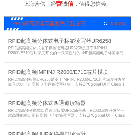
营
信
上海营信，经
诚
，值得您信赖。
RFID超高频读写器相关产品介绍
查看更多
RFID超高频分体式电子标签读写器UR6258
RFID超高频分体式电子标签读写器UR6258是基于IMPINJ
R2000/E710芯片深度开发的一款高性能的UHF超高频电子标签读写
器，支持信号强度、温度监测，能软件单独设置天线功率，还能按场
景调整链路模式以达到理想识别效果，4个外接TNC天线接口，广泛
应用于仓储管理、物流分拣、工具柜、医疗耗材柜及生产过程控制等
RFID超高频IMPINJ R2000/E710芯片模块
多种RFID读写器应用场合。
RFID超高频模块UR6253是基于IMPINJ R2000/E710芯片深度开发的
嵌入式UHF超高频电子标签读写模块，支持EPCglobal UHF Class 1
Gen 2 / ISO 18000-6C 协议，结合天线应用于读写器开发、嵌入式系
统开发、新零售、智能工具管理、智能书柜、智能文件柜、智能展示
柜及无人零售店等多种RFID读写器应用场合。
RFID超高频分体式四通道读写器
RFID超高频分体式四通道读写器UR6256是基于R2000深度开发的一
款高性能的UHF超高频电子标签读写器，支持EPCglobal UHF Class
1 Gen 2 / ISO 18000-6C ISO 18000-6B协议，支持RS232、
RS485、TCP/IP等多种用户接口，广泛应用于仓储进出、图书管理、
药品监控、物流分拣、智能交通、定位监管、防伪系统及生产过程控
RFID超高频UHF网络接口读写器
制等多种需要高性能RFI