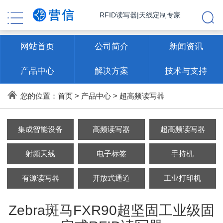
RFID读写器|天线定制专家
网站首页
公司简介
新闻资讯
产品中心
解决方案
技术与支持
联系方式
您的位置：
首页
>
产品中心
>
超高频读写器
集成智能设备
高频读写器
超高频读写器
射频天线
电子标签
手持机
有源读写器
开放式通道
工业打印机
Zebra斑马FXR90超坚固工业级固