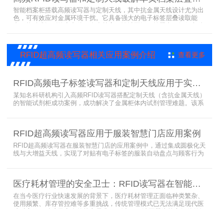
智能档案柜搭载高频读写器与定制天线，其中抗金属天线设计尤为出
色，可有效应对金属环境干扰。它具备强大的电子标签层叠读取能
力，能精准识别绝密文件、人事档案、设计图纸、答题卡、银行印鉴
卡等各类资料。无论资料如何堆叠摆放，都能快速准确读取信息，为
重要资料管理提供高效、安全的解决方案，确保每一份文件资料都能
被妥善管理与精准追踪。
RFID超高频读写器相关应用案例介绍
查看更多
RFID高频电子标签读写器和定制天线应用于实验室试剂管理成功案例
某知名科研机构引入高频RFID读写器搭配定制天线（含抗金属天线）
的智能试剂柜成功案例，成功解决了金属柜体内试剂管理难题。该系
统通过高频电子标签读写器快速精准识别试剂标签，定制天线确保信
号无损传输，抗金属天线有效适应金属腔体环境，实现对贴有电子标
签的试剂实时盘点与位置追踪。
RFID超高频读写器应用于服装智慧门店应用案例
RFID超高频读写器在服装智慧门店的应用案例中，通过集成圆极化天
线与大增益天线，实现了对贴有电子标签的服装自动盘点与顾客行为
分析的双重突破。RFID读写器读写器结合高增益圆极化天线，精准捕
捉商品位置与试穿数据。系统实时更新库存状态，分析顾客偏好，为
门店提供爆款预测与精准营销支持。这一RFID应用案例不仅提升了管
医疗耗材管理的安全卫士：RFID读写器在智能货架新应用案例
理效率，更通过数据驱动决策，助力服装行业实现智慧化转型。
在当今医疗行业快速发展的背景下，医疗耗材管理正面临种类繁杂、
使用频繁、库存管控难等多重挑战，传统管理模式已无法满足现代医
院对高效、精准及安全的核心需求。而以RFID读写器为核心组件的智