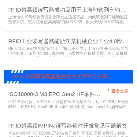
能货架技术，正以“医疗耗材管理安全卫士”的角色，凭借与电子标
签、场景化定制天线的协同作用，为医疗耗材管理带来革命性解决方
RFID超高频读写器成功应用于上海地铁列车辅助追踪预警系统
案，开启智能化管理新篇章
上海地铁10号线曾因设备故障发生追尾事故，为此研发列车辅助追踪
预警系统。该系统含超高频读写器UR6258、耐火天线UA6070等设
备，读写器支持多协议通讯，耐火天线采用玻璃钢外壳。经选型定
制，2013年初安装运行，已成功应用于3条地铁线，此为超高频读写
器、耐火天线等成功应用案例，地铁安全性大增。
RFID工业读写器赋能浙江某机械企业工业4.0应用案例
RFID自动识别技术是“智能工厂”核心驱动力，上海营信RFID读写器与
电子标签、场景化定制天线协同，为柔性生产提供支撑。浙江某机械
公司引入含上海营信工业高频读写器HR9218的MES系统，搭配定制
天线与标签，构建智能生产体系。其读写器在协同、性价比等方面表
现出色，是工业4.0成功应用案例。
RFID超高频读写器相关技术文章科普分享
查看更多
ISO18000-3 M3 EPC Gen2 HF单件管理标签标准部分内容简介
2011年的时候，EPC Gen2联盟扩展了高频部分，到2011年9月5号的
时候，有关EPC Gen2 HF ILT(单件管理标签-Item Level Tag)的标准
就已经出来了，作为ISO15693(ISO1800-3 M1)的升级版本，
ISO18000-3 M3也在NXP等巨头的推动下，具备了和ISO1800-3
M2（PJM）的相抗衡的性能，不出所料，PJM只是作为“第二”的位置
RFID超高频IMPINJ读写器软件开发常见问题解答
存在。IS
本文针对IMPINJ R2000/E710芯片开发的RFID超高频读写器，解答