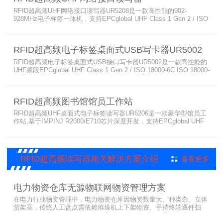
RFID超高频UHF网络接口读写器UR5208是一款高性能的902-
928MHz电子标签一体机，支持EPCglobal UHF Class 1 Gen 2 / ISO
18000-6C ISO 18000-6B协议，支持RS232、RS485、韦根等多种用
户接口，广泛应用于停车场IC卡读卡、垃圾分类车管理、车辆称重管
理、环卫车管理、门禁考勤、智能交通、物流车辆管理、产线管理、
RFID超高频电子标签桌面式USB写卡器UR5002
防伪系统及生产过程控制
RFID超高频电子标签桌面式USB接口写卡器UR5002是一款高性能的
UHF频段EPCglobal UHF Class 1 Gen 2 / ISO 18000-6C ISO 18000-
6B协议电子标签读写器，支持USB供电USB通讯，广泛应用于电子
标签信息录入、IC卡发卡、车辆卡注册、会员管理、仓储标签录入、
个人身份识别、会议签到系统、门禁系统、防伪系统及生产过程控制
RFID超高频图书馆馆员工作站
等多种RFID读写器应用系统
RFID超高频UHF桌面式电子标签读写器UR6206是一款豪华型馆员工
作站,基于IMPINJ R2000/E710芯片深度开发，支持EPCglobal UHF
Class 1 Gen 2 / ISO 18000-6C ISO 18000-6B协议，支持RS232或
USB用户接口，广泛应用于图书管理、试管试剂管理、服装门店、智
能工具管理、电子收银、制服洗涤、POS收银、档案管理、个人身份
识别、防伪及
RFID超高频读写器相关解决方案介绍
查看更多
电力物资仓库无源物联网物资管理方案
在电力行业物资管理中，电力物资仓库因物资数量大、种类杂、立体
货架高，传统人工盘点需依赖堆垛机上下架物资、手持终端逐件扫
描，存在效率低、耗时长、库存异常发现不及时等问题。为实现无人