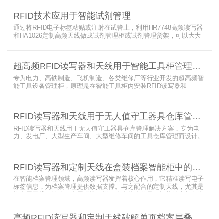
值守库房目标，基于无源物联网技术，方案采用 “中心节点+ 分布式
节点” 主从架构，依托超RFID读写器实现信号收发与数据处理，结合
RFID技术应用于智能试剂管理
超高频读写器、大增益天线、电子标签等核心设备，构建全流程自动
化物资管理方案。
通过将RFID电子标签粘贴或注射在试管上，利用HR7748高频读写器
和HA1026定制高频天线做成试剂管理柜或试剂管理货架，可以大大
提升实验室试剂管理的效率，实现试剂入库、存储、出库和盘点的自
动化管理。凭借着RFID识别标签的特有功能，管理者能够实时获取试
剂的信息，同时可以根据企业自身情况对试剂进行任意分类和设置控
超高频RFID读写器和天线用于智能工具柜管理方案
制权限。相对于传统的管理方式，智能试剂管理可以在提高管理效率
外，更加方便地实现对试剂
专为电力、高铁制造、飞机制造、各类维修厂等行业开发的超高频智
能工具设备管理柜，原理是在智能工具柜内安装RFID读写器和
UA2323超高频智能柜天线，借用和归还时使用UKA02控制器的APP
控制RFID读写器和天线扫描工具柜内工具上的电子标签，显示借还清
单以及库存工具清单，并采用刷卡、刷身份证、指纹或人脸识别对借
RFID读写器和天线用于无人值守工器具仓库管理解决方案
用人、归还人进行权限管理。
RFID读写器和天线用于无人值守工器具仓库管理解决方案，专为电
力、发电厂、大型生产车间、大型维修车间的工具仓库管理而设计。
采用在库房内安装RFID读写器和天线实时对装有电子标签的工器具识
别的方法，工具可在24小时内随时领取。租借及归还流程：工具需求
者在仓库门口刷员工证，按权限开门，在工具柜内选择工具后，滑动
RFID读写器和定制天线在盒装档案智能柜中的应用方案
卡片打开门，取出后关门以完成工具租赁流程。
在智能档案管理领域，高频读写器发挥着核心作用，它精准读写电子
标签信息，为档案管理提供数据支撑。与之配合的定制天线，尤其是
抗金属天线，能克服金属环境干扰，稳定传输信号。智能档案柜与卷
宗柜作为存储载体，借助高频读写器与电子标签的联动，实现档案快
速定位、存取。这种融合定制天线、抗金属天线、电子标签的智能管
高频RFID读写器和定制天线破解单页档案层叠识别难题
理方案，让档案管理更高效、精准。