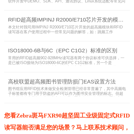
软件开发中DEMO、SDK、API、通讯协议、Linux系统适配等常见问
题，涵盖RFID读写器操作要点、超高频电子标签阅读器功能适配、定
制天线应用注意事项及手持终端开发相关疑问，为开发人员提供实用
参考。
RFID超高频IMPINJ R2000/E710芯片开发的模块和读写器使用问题解答
本文针对我司用IMPINJ R2000/E710芯片开发的超高频模块和RFID
读写器在客户使用过程中一些常见问题的解答，如：跳频工作
(FHSS)，调制方式(ASK)，网口波特率，GPIO光耦，外接POE供
电，手持机天线，回波损耗，陶瓷天线，电磁波反射，实时模式盘存
标签，缓存模式，R2000模块性能，读写器缓存可以容纳多少张电子
ISO18000-6B与6C（EPC C1G2）标准的区别
标签等。
常用的RFID超高频902-928MHz读写器有两个协议标准可供选择，一
是已被ISO接纳为ISO18000-6C的EPC C1G2标准，另一个是
ISO18000-6B。目前，绝大部分的应用都采用了ISO18000-6C的EPC
C1G2标准标准。那么，这两个标准都是什么意思呢？在标签容量、
读取距离、读取速度、多标签阅读性能上各有什么优点和缺点呢。
高校联盟超高频图书管理防损门EAS设置方法
图书馆应用RFID技术来做安全检测管理已经非常普遍了，其中高频电
子标签都有专门用于防盗的AFI可以作为图书安全管理的标志。但超
高频并没有电子标签为图书安全管理设置安全位，怎么用设置超高频
标签的EAS就非常重要了。
您看Zebra斑马FXR90超坚固工业级固定式RFID
读写器能否满足您的场景？马上联系技术顾问，