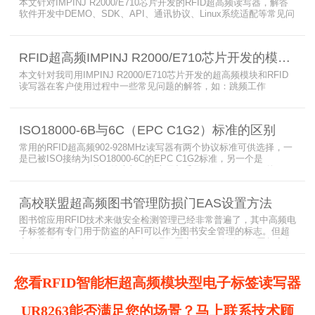
本文针对IMPINJ R2000/E710芯片开发的RFID超高频读写器，解答
软件开发中DEMO、SDK、API、通讯协议、Linux系统适配等常见问
题，涵盖RFID读写器操作要点、超高频电子标签阅读器功能适配、定
制天线应用注意事项及手持终端开发相关疑问，为开发人员提供实用
参考。
RFID超高频IMPINJ R2000/E710芯片开发的模块和读写器使用问题解答
本文针对我司用IMPINJ R2000/E710芯片开发的超高频模块和RFID
读写器在客户使用过程中一些常见问题的解答，如：跳频工作
(FHSS)，调制方式(ASK)，网口波特率，GPIO光耦，外接POE供
电，手持机天线，回波损耗，陶瓷天线，电磁波反射，实时模式盘存
标签，缓存模式，R2000模块性能，读写器缓存可以容纳多少张电子
ISO18000-6B与6C（EPC C1G2）标准的区别
标签等。
常用的RFID超高频902-928MHz读写器有两个协议标准可供选择，一
是已被ISO接纳为ISO18000-6C的EPC C1G2标准，另一个是
ISO18000-6B。目前，绝大部分的应用都采用了ISO18000-6C的EPC
C1G2标准标准。那么，这两个标准都是什么意思呢？在标签容量、
读取距离、读取速度、多标签阅读性能上各有什么优点和缺点呢。
高校联盟超高频图书管理防损门EAS设置方法
图书馆应用RFID技术来做安全检测管理已经非常普遍了，其中高频电
子标签都有专门用于防盗的AFI可以作为图书安全管理的标志。但超
高频并没有电子标签为图书安全管理设置安全位，怎么用设置超高频
标签的EAS就非常重要了。
您看RFID智能柜超高频模块型电子标签读写器
UR8263能否满足您的场景？马上联系技术顾