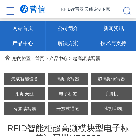
RFID读写器|天线定制专家
网站首页
公司简介
新闻资讯
产品中心
解决方案
技术与支持
联系方式
您的位置：
首页
>
产品中心
>
超高频读写器
集成智能设备
高频读写器
超高频读写器
射频天线
电子标签
手持机
有源读写器
开放式通道
工业打印机
RFID智能柜超高频模块型电子标