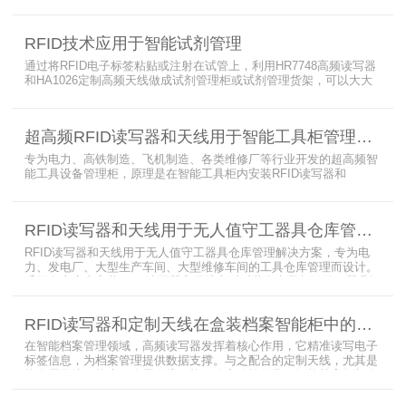
描，存在效率低、耗时长、库存异常发现不及时等问题。为实现无人
值守库房目标，基于无源物联网技术，方案采用 “中心节点+ 分布式
节点” 主从架构，依托超RFID读写器实现信号收发与数据处理，结合
RFID技术应用于智能试剂管理
超高频读写器、大增益天线、电子标签等核心设备，构建全流程自动
化物资管理方案。
通过将RFID电子标签粘贴或注射在试管上，利用HR7748高频读写器
和HA1026定制高频天线做成试剂管理柜或试剂管理货架，可以大大
提升实验室试剂管理的效率，实现试剂入库、存储、出库和盘点的自
动化管理。凭借着RFID识别标签的特有功能，管理者能够实时获取试
剂的信息，同时可以根据企业自身情况对试剂进行任意分类和设置控
超高频RFID读写器和天线用于智能工具柜管理方案
制权限。相对于传统的管理方式，智能试剂管理可以在提高管理效率
外，更加方便地实现对试剂
专为电力、高铁制造、飞机制造、各类维修厂等行业开发的超高频智
能工具设备管理柜，原理是在智能工具柜内安装RFID读写器和
UA2323超高频智能柜天线，借用和归还时使用UKA02控制器的APP
控制RFID读写器和天线扫描工具柜内工具上的电子标签，显示借还清
单以及库存工具清单，并采用刷卡、刷身份证、指纹或人脸识别对借
RFID读写器和天线用于无人值守工器具仓库管理解决方案
用人、归还人进行权限管理。
RFID读写器和天线用于无人值守工器具仓库管理解决方案，专为电
力、发电厂、大型生产车间、大型维修车间的工具仓库管理而设计。
采用在库房内安装RFID读写器和天线实时对装有电子标签的工器具识
别的方法，工具可在24小时内随时领取。租借及归还流程：工具需求
者在仓库门口刷员工证，按权限开门，在工具柜内选择工具后，滑动
RFID读写器和定制天线在盒装档案智能柜中的应用方案
卡片打开门，取出后关门以完成工具租赁流程。
在智能档案管理领域，高频读写器发挥着核心作用，它精准读写电子
标签信息，为档案管理提供数据支撑。与之配合的定制天线，尤其是
抗金属天线，能克服金属环境干扰，稳定传输信号。智能档案柜与卷
宗柜作为存储载体，借助高频读写器与电子标签的联动，实现档案快
速定位、存取。这种融合定制天线、抗金属天线、电子标签的智能管