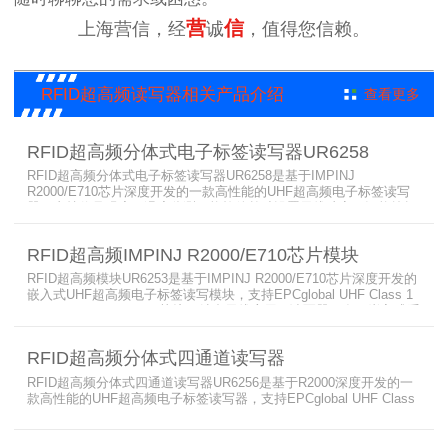
营
信
上海营信，经
诚
，值得您信赖。
RFID超高频读写器相关产品介绍
查看更多
RFID超高频分体式电子标签读写器UR6258
RFID超高频分体式电子标签读写器UR6258是基于IMPINJ
R2000/E710芯片深度开发的一款高性能的UHF超高频电子标签读写
器，支持信号强度、温度监测，能软件单独设置天线功率，还能按场
景调整链路模式以达到理想识别效果，4个外接TNC天线接口，广泛
应用于仓储管理、物流分拣、工具柜、医疗耗材柜及生产过程控制等
RFID超高频IMPINJ R2000/E710芯片模块
多种RFID读写器应用场合。
RFID超高频模块UR6253是基于IMPINJ R2000/E710芯片深度开发的
嵌入式UHF超高频电子标签读写模块，支持EPCglobal UHF Class 1
Gen 2 / ISO 18000-6C 协议，结合天线应用于读写器开发、嵌入式系
统开发、新零售、智能工具管理、智能书柜、智能文件柜、智能展示
柜及无人零售店等多种RFID读写器应用场合。
RFID超高频分体式四通道读写器
RFID超高频分体式四通道读写器UR6256是基于R2000深度开发的一
款高性能的UHF超高频电子标签读写器，支持EPCglobal UHF Class
1 Gen 2 / ISO 18000-6C ISO 18000-6B协议，支持RS232、
RS485、TCP/IP等多种用户接口，广泛应用于仓储进出、图书管理、
药品监控、物流分拣、智能交通、定位监管、防伪系统及生产过程控