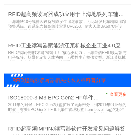
院对高效、精准及安全的核心需求。而以RFID读写器为核心组件的智
能货架技术，正以“医疗耗材管理安全卫士”的角色，凭借与电子标
签、场景化定制天线的协同作用，为医疗耗材管理带来革命性解决方
RFID超高频读写器成功应用于上海地铁列车辅助追踪预警系统
案，开启智能化管理新篇章
上海地铁10号线曾因设备故障发生追尾事故，为此研发列车辅助追踪
预警系统。该系统含超高频读写器UR6258、耐火天线UA6070等设
备，读写器支持多协议通讯，耐火天线采用玻璃钢外壳。经选型定
制，2013年初安装运行，已成功应用于3条地铁线，此为超高频读写
器、耐火天线等成功应用案例，地铁安全性大增。
RFID工业读写器赋能浙江某机械企业工业4.0应用案例
RFID自动识别技术是“智能工厂”核心驱动力，上海营信RFID读写器与
电子标签、场景化定制天线协同，为柔性生产提供支撑。浙江某机械
公司引入含上海营信工业高频读写器HR9218的MES系统，搭配定制
天线与标签，构建智能生产体系。其读写器在协同、性价比等方面表
现出色，是工业4.0成功应用案例。
RFID超高频读写器相关技术文章科普分享
查看更多
ISO18000-3 M3 EPC Gen2 HF单件管理标签标准部分内容简介
2011年的时候，EPC Gen2联盟扩展了高频部分，到2011年9月5号的
时候，有关EPC Gen2 HF ILT(单件管理标签-Item Level Tag)的标准
就已经出来了，作为ISO15693(ISO1800-3 M1)的升级版本，
ISO18000-3 M3也在NXP等巨头的推动下，具备了和ISO1800-3
M2（PJM）的相抗衡的性能，不出所料，PJM只是作为“第二”的位置
RFID超高频IMPINJ读写器软件开发常见问题解答
存在。IS