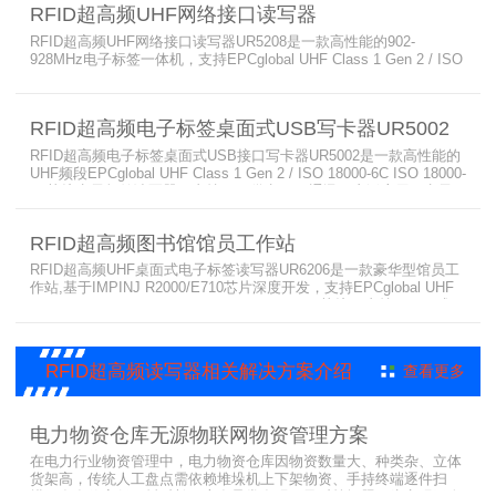
RFID超高频UHF网络接口读写器
制等多种需要高性能RFI
RFID超高频UHF网络接口读写器UR5208是一款高性能的902-
928MHz电子标签一体机，支持EPCglobal UHF Class 1 Gen 2 / ISO
18000-6C ISO 18000-6B协议，支持RS232、RS485、韦根等多种用
户接口，广泛应用于停车场IC卡读卡、垃圾分类车管理、车辆称重管
理、环卫车管理、门禁考勤、智能交通、物流车辆管理、产线管理、
RFID超高频电子标签桌面式USB写卡器UR5002
防伪系统及生产过程控制
RFID超高频电子标签桌面式USB接口写卡器UR5002是一款高性能的
UHF频段EPCglobal UHF Class 1 Gen 2 / ISO 18000-6C ISO 18000-
6B协议电子标签读写器，支持USB供电USB通讯，广泛应用于电子
标签信息录入、IC卡发卡、车辆卡注册、会员管理、仓储标签录入、
个人身份识别、会议签到系统、门禁系统、防伪系统及生产过程控制
RFID超高频图书馆馆员工作站
等多种RFID读写器应用系统
RFID超高频UHF桌面式电子标签读写器UR6206是一款豪华型馆员工
作站,基于IMPINJ R2000/E710芯片深度开发，支持EPCglobal UHF
Class 1 Gen 2 / ISO 18000-6C ISO 18000-6B协议，支持RS232或
USB用户接口，广泛应用于图书管理、试管试剂管理、服装门店、智
能工具管理、电子收银、制服洗涤、POS收银、档案管理、个人身份
识别、防伪及
RFID超高频读写器相关解决方案介绍
查看更多
电力物资仓库无源物联网物资管理方案
在电力行业物资管理中，电力物资仓库因物资数量大、种类杂、立体
货架高，传统人工盘点需依赖堆垛机上下架物资、手持终端逐件扫