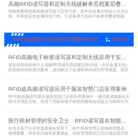
高频RFID读写器和定制天线破解单页档案层叠识别难题
理方案，让档案管理更高效、精准。
智能档案柜搭载高频读写器与定制天线，其中抗金属天线设计尤为出
色，可有效应对金属环境干扰。它具备强大的电子标签层叠读取能
力，能精准识别绝密文件、人事档案、设计图纸、答题卡、银行印鉴
卡等各类资料。无论资料如何堆叠摆放，都能快速准确读取信息，为
重要资料管理提供高效、安全的解决方案，确保每一份文件资料都能
被妥善管理与精准追踪。
RFID超高频读写器相关应用案例介绍
查看更多
RFID高频电子标签读写器和定制天线应用于实验室试剂管理成功案例
某知名科研机构引入高频RFID读写器搭配定制天线（含抗金属天线）
的智能试剂柜成功案例，成功解决了金属柜体内试剂管理难题。该系
统通过高频电子标签读写器快速精准识别试剂标签，定制天线确保信
号无损传输，抗金属天线有效适应金属腔体环境，实现对贴有电子标
签的试剂实时盘点与位置追踪。
RFID超高频读写器应用于服装智慧门店应用案例
RFID超高频读写器在服装智慧门店的应用案例中，通过集成圆极化天
线与大增益天线，实现了对贴有电子标签的服装自动盘点与顾客行为
分析的双重突破。RFID读写器读写器结合高增益圆极化天线，精准捕
捉商品位置与试穿数据。系统实时更新库存状态，分析顾客偏好，为
门店提供爆款预测与精准营销支持。这一RFID应用案例不仅提升了管
医疗耗材管理的安全卫士：RFID读写器在智能货架新应用案例
理效率，更通过数据驱动决策，助力服装行业实现智慧化转型。
在当今医疗行业快速发展的背景下，医疗耗材管理正面临种类繁杂、
使用频繁、库存管控难等多重挑战，传统管理模式已无法满足现代医