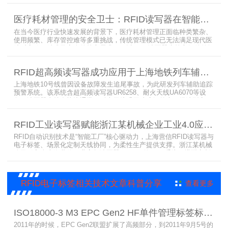
捉商品位置与试穿数据。系统实时更新库存状态，分析顾客偏好，为
门店提供爆款预测与精准营销支持。这一RFID应用案例不仅提升了管
医疗耗材管理的安全卫士：RFID读写器在智能货架新应用案例
理效率，更通过数据驱动决策，助力服装行业实现智慧化转型。
在当今医疗行业快速发展的背景下，医疗耗材管理正面临种类繁杂、
使用频繁、库存管控难等多重挑战，传统管理模式已无法满足现代医
院对高效、精准及安全的核心需求。而以RFID读写器为核心组件的智
能货架技术，正以“医疗耗材管理安全卫士”的角色，凭借与电子标
签、场景化定制天线的协同作用，为医疗耗材管理带来革命性解决方
RFID超高频读写器成功应用于上海地铁列车辅助追踪预警系统
案，开启智能化管理新篇章
上海地铁10号线曾因设备故障发生追尾事故，为此研发列车辅助追踪
预警系统。该系统含超高频读写器UR6258、耐火天线UA6070等设
备，读写器支持多协议通讯，耐火天线采用玻璃钢外壳。经选型定
制，2013年初安装运行，已成功应用于3条地铁线，此为超高频读写
器、耐火天线等成功应用案例，地铁安全性大增。
RFID工业读写器赋能浙江某机械企业工业4.0应用案例
RFID自动识别技术是“智能工厂”核心驱动力，上海营信RFID读写器与
电子标签、场景化定制天线协同，为柔性生产提供支撑。浙江某机械
公司引入含上海营信工业高频读写器HR9218的MES系统，搭配定制
天线与标签，构建智能生产体系。其读写器在协同、性价比等方面表
现出色，是工业4.0成功应用案例。
RFID电子标签相关技术文章科普分享
查看更多
ISO18000-3 M3 EPC Gen2 HF单件管理标签标准部分内容简介
2011年的时候，EPC Gen2联盟扩展了高频部分，到2011年9月5号的