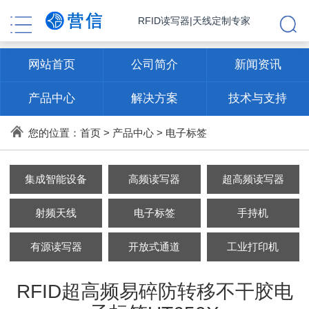
RFID读写器|天线定制专家
网站首页
公司简介
新闻资讯
产品中心
解决方案
技术与支持
联系方式
您的位置：
首页
>
产品中心
>
电子标签
集成智能设备
高频读写器
超高频读写器
射频天线
电子标签
手持机
有源读写器
开放式通道
工业打印机
RFID超高频易碎防转移不干胶电