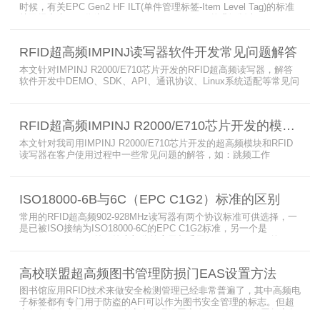
时候，有关EPC Gen2 HF ILT(单件管理标签-Item Level Tag)的标准
就已经出来了，作为ISO15693(ISO1800-3 M1)的升级版本，
ISO18000-3 M3也在NXP等巨头的推动下，具备了和ISO1800-3
M2（PJM）的相抗衡的性能，不出所料，PJM只是作为“第二”的位置
RFID超高频IMPINJ读写器软件开发常见问题解答
存在。IS
本文针对IMPINJ R2000/E710芯片开发的RFID超高频读写器，解答
软件开发中DEMO、SDK、API、通讯协议、Linux系统适配等常见问
题，涵盖RFID读写器操作要点、超高频电子标签阅读器功能适配、定
制天线应用注意事项及手持终端开发相关疑问，为开发人员提供实用
参考。
RFID超高频IMPINJ R2000/E710芯片开发的模块和读写器使用问题解答
本文针对我司用IMPINJ R2000/E710芯片开发的超高频模块和RFID
读写器在客户使用过程中一些常见问题的解答，如：跳频工作
(FHSS)，调制方式(ASK)，网口波特率，GPIO光耦，外接POE供
电，手持机天线，回波损耗，陶瓷天线，电磁波反射，实时模式盘存
标签，缓存模式，R2000模块性能，读写器缓存可以容纳多少张电子
ISO18000-6B与6C（EPC C1G2）标准的区别
标签等。
常用的RFID超高频902-928MHz读写器有两个协议标准可供选择，一
是已被ISO接纳为ISO18000-6C的EPC C1G2标准，另一个是
ISO18000-6B。目前，绝大部分的应用都采用了ISO18000-6C的EPC
C1G2标准标准。那么，这两个标准都是什么意思呢？在标签容量、
读取距离、读取速度、多标签阅读性能上各有什么优点和缺点呢。
高校联盟超高频图书管理防损门EAS设置方法
图书馆应用RFID技术来做安全检测管理已经非常普遍了，其中高频电
子标签都有专门用于防盗的AFI可以作为图书安全管理的标志。但超
高频并没有电子标签为图书安全管理设置安全位，怎么用设置超高频