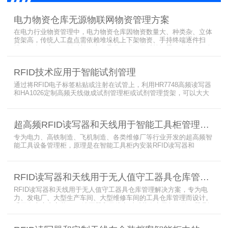
电力物资仓库无源物联网物资管理方案
在电力行业物资管理中，电力物资仓库因物资数量大、种类杂、立体
货架高，传统人工盘点需依赖堆垛机上下架物资、手持终端逐件扫
描，存在效率低、耗时长、库存异常发现不及时等问题。为实现无人
值守库房目标，基于无源物联网技术，方案采用 “中心节点+ 分布式
节点” 主从架构，依托超RFID读写器实现信号收发与数据处理，结合
RFID技术应用于智能试剂管理
超高频读写器、大增益天线、电子标签等核心设备，构建全流程自动
化物资管理方案。
通过将RFID电子标签粘贴或注射在试管上，利用HR7748高频读写器
和HA1026定制高频天线做成试剂管理柜或试剂管理货架，可以大大
提升实验室试剂管理的效率，实现试剂入库、存储、出库和盘点的自
动化管理。凭借着RFID识别标签的特有功能，管理者能够实时获取试
剂的信息，同时可以根据企业自身情况对试剂进行任意分类和设置控
超高频RFID读写器和天线用于智能工具柜管理方案
制权限。相对于传统的管理方式，智能试剂管理可以在提高管理效率
外，更加方便地实现对试剂
专为电力、高铁制造、飞机制造、各类维修厂等行业开发的超高频智
能工具设备管理柜，原理是在智能工具柜内安装RFID读写器和
UA2323超高频智能柜天线，借用和归还时使用UKA02控制器的APP
控制RFID读写器和天线扫描工具柜内工具上的电子标签，显示借还清
单以及库存工具清单，并采用刷卡、刷身份证、指纹或人脸识别对借
RFID读写器和天线用于无人值守工器具仓库管理解决方案
用人、归还人进行权限管理。
RFID读写器和天线用于无人值守工器具仓库管理解决方案，专为电
力、发电厂、大型生产车间、大型维修车间的工具仓库管理而设计。
采用在库房内安装RFID读写器和天线实时对装有电子标签的工器具识
别的方法，工具可在24小时内随时领取。租借及归还流程：工具需求
者在仓库门口刷员工证，按权限开门，在工具柜内选择工具后，滑动