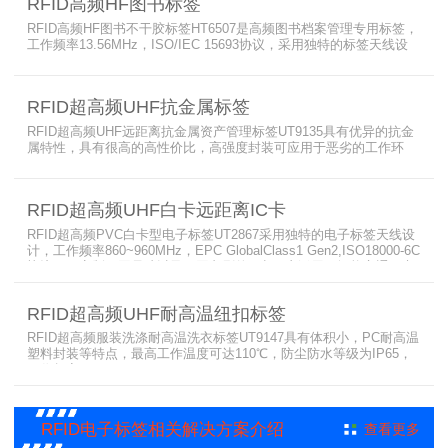
RFID高频HF图书标签
RFID高频HF图书不干胶标签HT6507是高频图书档案管理专用标签，
工作频率13.56MHz，ISO/IEC 15693协议，采用独特的标签天线设
计，能进行远距离多标签的读取，广泛用于图书馆管理、档案管理、
无人零售、资产管理、服装管理、产线管理、设备巡检等领域。
RFID超高频UHF抗金属标签
RFID超高频UHF远距离抗金属资产管理标签UT9135具有优异的抗金
属特性，具有很高的高性价比，高强度封装可应用于恶劣的工作环
境，特殊的设计使得标签具有远距离读取能力，工作频率
902~928MHz，UHF EPC Global Class1 Gen2, ISO 18000-6C。主
要应用于资产管理、设备巡检、建材管理、车辆管理、仓储管理、大
RFID超高频UHF白卡远距离IC卡
型户外资产、电力设备及汽车部件等管理。
RFID超高频PVC白卡型电子标签UT2867采用独特的电子标签天线设
计，工作频率860~960MHz，EPC GlobalClass1 Gen2,ISO18000-6C
协议，可定制不同尺寸以及不同印刷的Ic卡。广泛用于智能交通、车
辆称重管理、物联网实训、会员管理、物流管理、产品标识、物品防
伪、身份识别等领域。
RFID超高频UHF耐高温纽扣标签
RFID超高频服装洗涤耐高温洗衣标签UT9147具有体积小，PC耐高温
塑料封装等特点，最高工作温度可达110℃，防尘防水等级为IP65，
工作频率902~928MHz，UHF EPC Global Class1 Gen2, ISO 18000-
6C协议。适用于洗衣店服装管理、制服洗涤、高温设备巡检、超市等
耐高温、资产定位、防水、对体积有要求的场合。
RFID电子标签相关解决方案介绍
查看更多