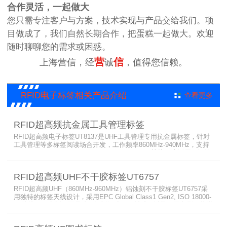
合作灵活，一起做大
您只需专注客户与方案，技术实现与产品交给我们。项
目做成了，我们自然长期合作，把蛋糕一起做大。欢迎
随时聊聊您的需求或困惑。
营
信
上海营信，经
诚
，值得您信赖。
RFID电子标签相关产品介绍
查看更多
RFID超高频抗金属工具管理标签
RFID超高频电子标签UT8137是UHF工具管理专用抗金属标签，针对
工具管理等多标签阅读场合开发，工作频率860MHz-940MHz，支持
EPCglobal UHF Class 1 Gen 2 / ISO 18000-6C协议。广泛用于智能
工具管理、小型金属设备管理、手术器械管理、模具管理、枪支管理
和资产管理等RFID射频识别场合。
RFID超高频UHF不干胶标签UT6757
RFID超高频UHF（860MHz-960MHz）铝蚀刻不干胶标签UT6757采
用独特的标签天线设计，采用EPC Global Class1 Gen2, ISO 18000-
6C协议，可定制不同尺寸、铜版纸或PET材质、以及不同印刷，能进
行远距离多标签的读取，广泛用于商品物流、图书管理、档案标签、
仓储物流、产品标识、物品防伪等领域。