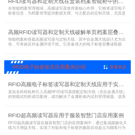
RFID读写器和定制天线在盒装档案智能柜中的应用方案
卡片打开门，取出后关门以完成工具租赁流程。
在智能档案管理领域，高频读写器发挥着核心作用，它精准读写电子
标签信息，为档案管理提供数据支撑。与之配合的定制天线，尤其是
抗金属天线，能克服金属环境干扰，稳定传输信号。智能档案柜与卷
宗柜作为存储载体，借助高频读写器与电子标签的联动，实现档案快
速定位、存取。这种融合定制天线、抗金属天线、电子标签的智能管
高频RFID读写器和定制天线破解单页档案层叠识别难题
理方案，让档案管理更高效、精准。
智能档案柜搭载高频读写器与定制天线，其中抗金属天线设计尤为出
色，可有效应对金属环境干扰。它具备强大的电子标签层叠读取能
力，能精准识别绝密文件、人事档案、设计图纸、答题卡、银行印鉴
卡等各类资料。无论资料如何堆叠摆放，都能快速准确读取信息，为
重要资料管理提供高效、安全的解决方案，确保每一份文件资料都能
被妥善管理与精准追踪。
RFID电子标签相关应用案例介绍
查看更多
RFID高频电子标签读写器和定制天线应用于实验室试剂管理成功案例
某知名科研机构引入高频RFID读写器搭配定制天线（含抗金属天线）
的智能试剂柜成功案例，成功解决了金属柜体内试剂管理难题。该系
统通过高频电子标签读写器快速精准识别试剂标签，定制天线确保信
号无损传输，抗金属天线有效适应金属腔体环境，实现对贴有电子标
签的试剂实时盘点与位置追踪。
RFID超高频读写器应用于服装智慧门店应用案例
RFID超高频读写器在服装智慧门店的应用案例中，通过集成圆极化天
线与大增益天线，实现了对贴有电子标签的服装自动盘点与顾客行为
分析的双重突破。RFID读写器读写器结合高增益圆极化天线，精准捕