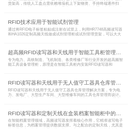
货架高，传统人工盘点需依赖堆垛机上下架物资、手持终端逐件扫
描，存在效率低、耗时长、库存异常发现不及时等问题。为实现无人
值守库房目标，基于无源物联网技术，方案采用 “中心节点+ 分布式
节点” 主从架构，依托超RFID读写器实现信号收发与数据处理，结合
RFID技术应用于智能试剂管理
超高频读写器、大增益天线、电子标签等核心设备，构建全流程自动
化物资管理方案。
通过将RFID电子标签粘贴或注射在试管上，利用HR7748高频读写器
和HA1026定制高频天线做成试剂管理柜或试剂管理货架，可以大大
提升实验室试剂管理的效率，实现试剂入库、存储、出库和盘点的自
动化管理。凭借着RFID识别标签的特有功能，管理者能够实时获取试
剂的信息，同时可以根据企业自身情况对试剂进行任意分类和设置控
超高频RFID读写器和天线用于智能工具柜管理方案
制权限。相对于传统的管理方式，智能试剂管理可以在提高管理效率
外，更加方便地实现对试剂
专为电力、高铁制造、飞机制造、各类维修厂等行业开发的超高频智
能工具设备管理柜，原理是在智能工具柜内安装RFID读写器和
UA2323超高频智能柜天线，借用和归还时使用UKA02控制器的APP
控制RFID读写器和天线扫描工具柜内工具上的电子标签，显示借还清
单以及库存工具清单，并采用刷卡、刷身份证、指纹或人脸识别对借
RFID读写器和天线用于无人值守工器具仓库管理解决方案
用人、归还人进行权限管理。
RFID读写器和天线用于无人值守工器具仓库管理解决方案，专为电
力、发电厂、大型生产车间、大型维修车间的工具仓库管理而设计。
采用在库房内安装RFID读写器和天线实时对装有电子标签的工器具识
别的方法，工具可在24小时内随时领取。租借及归还流程：工具需求
者在仓库门口刷员工证，按权限开门，在工具柜内选择工具后，滑动
RFID读写器和定制天线在盒装档案智能柜中的应用方案
卡片打开门，取出后关门以完成工具租赁流程。
在智能档案管理领域，高频读写器发挥着核心作用，它精准读写电子
标签信息，为档案管理提供数据支撑。与之配合的定制天线，尤其是
抗金属天线，能克服金属环境干扰，稳定传输信号。智能档案柜与卷