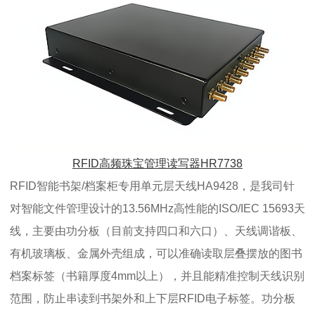
RFID高频珠宝管理读写器HR7738
RFID智能书架/档案柜专用单元层天线HA9428，是我司针
对智能文件管理设计的13.56MHz高性能的ISO/IEC 15693天
线，主要由功分板（目前支持四口和六口）、天线调谐板、
有机玻璃板、金属外壳组成，可以准确读取层叠摆放的图书
档案标签（书籍厚度4mm以上），并且能精准控制天线识别
范围，防止串读到书架外和上下层RFID电子标签。功分板