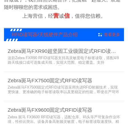
随时聊聊您的需求或困惑。
营
信
上海营信，经
诚
，值得您信赖。
RFID读写器/天线硬件产品介绍
查看更多
Zebra斑马FXR90超坚固工业级固定式RFID读写器
这款Zebra FXR90 RFID读写器支持高灵敏度电子标签读取，搭配4/8
路天线接口或可选集成天线，实现大范围、稳定覆盖。支持
PoE/PoE+、24V直流供电，内置Wi-Fi 6、蓝牙5.3、可选5G/GPS，
采用IP65/IP67密封与宽温设计，可在潮湿、多尘、高低温、振动环
境中长期稳定运行，为仓储、制造、物流、资产追踪提供高性能RFID
Zebra斑马FX7500固定式RFID读写器
识别能力。
Zebra斑马FX7500固定式RFID读写器采用先进RFID射频技术，实现
更快速、更准确的电子标签读取率以及更稳定的性能，即使在严苛环
境下也不例外。先进的射频技术与基于Linux的更灵活网络基础架构
相结合，集成了所需的工具和开放标准接口，可方便快捷地部署RFID
和后台应用程序。这个固定式RFID电子标签读写器可以更低的读写点
Zebra斑马FX9600固定式RFID读写器
平均成本提供稳定的高性能，更高的读写器灵敏度和更强的抗干扰能
力。
Zebra 斑马 FX9600 RFID读写器，适配仓库、码头等严苛复杂作业环
境，性价比突出。设备具备高射频灵敏度，电子标签读取速度快、精
准度高、读取距离更远，可适配高密度射频场景与复杂软件应用，实