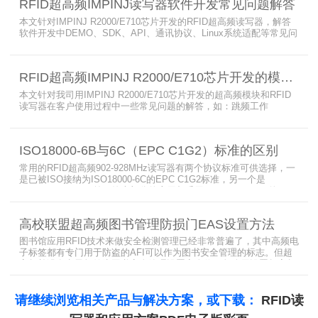
RFID超高频IMPINJ读写器软件开发常见问题解答
存在。IS
本文针对IMPINJ R2000/E710芯片开发的RFID超高频读写器，解答
软件开发中DEMO、SDK、API、通讯协议、Linux系统适配等常见问
题，涵盖RFID读写器操作要点、超高频电子标签阅读器功能适配、定
制天线应用注意事项及手持终端开发相关疑问，为开发人员提供实用
参考。
RFID超高频IMPINJ R2000/E710芯片开发的模块和读写器使用问题解答
本文针对我司用IMPINJ R2000/E710芯片开发的超高频模块和RFID
读写器在客户使用过程中一些常见问题的解答，如：跳频工作
(FHSS)，调制方式(ASK)，网口波特率，GPIO光耦，外接POE供
电，手持机天线，回波损耗，陶瓷天线，电磁波反射，实时模式盘存
标签，缓存模式，R2000模块性能，读写器缓存可以容纳多少张电子
ISO18000-6B与6C（EPC C1G2）标准的区别
标签等。
常用的RFID超高频902-928MHz读写器有两个协议标准可供选择，一
是已被ISO接纳为ISO18000-6C的EPC C1G2标准，另一个是
ISO18000-6B。目前，绝大部分的应用都采用了ISO18000-6C的EPC
C1G2标准标准。那么，这两个标准都是什么意思呢？在标签容量、
读取距离、读取速度、多标签阅读性能上各有什么优点和缺点呢。
高校联盟超高频图书管理防损门EAS设置方法
图书馆应用RFID技术来做安全检测管理已经非常普遍了，其中高频电
子标签都有专门用于防盗的AFI可以作为图书安全管理的标志。但超
高频并没有电子标签为图书安全管理设置安全位，怎么用设置超高频
标签的EAS就非常重要了。
请继续浏览相关产品与解决方案，或下载：
RFID读