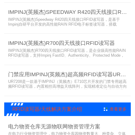
现收货、入库、分拣、出库全流程库存自动化管理。支持内嵌程序、
POE/POE + 供电，部署便捷、射频输出稳定；多天线端口设计覆盖
IMPINJ(英频杰)SPEEDWAY R420四天线接口RFID读写器
范围广，耐高低温、防尘防潮，有效降低部署与运维总成本。
IMPINJ(英频杰)Speedway R420四天线接口RFID读写器，是基于
Impinj自研平台开发的高性能RAIN RFID电子标签读写器，搭载
AutoPilot自动优化技术，支持PoE与DC双供电，性能可靠、抗干扰
强，适配多行业高要求场景，是专业高效的企业级RFID读写器，可精
准识别各类电子标签。​
IMPINJ(英频杰)R700四天线接口RFID读写器
IMPINJ(英频杰)R700四天线接口RFID读写器，是企业级高性能RAIN
RFID读写器，支持Impinj FastID、Authenticity、Protected Mode，
配备Impinj IoT Device Interface，原生支持MQTT、REST API、
LLRP v1.0.1协议，性能强劲、抗干扰强，适配多行业高吞吐场景，
是专业可靠的企业级RFID读写器。​
门禁应用IMPINJ(英频杰)超高频RFID读写器UR7208
UR7208是一款基于IMPINJ（英频杰）E710芯片开发的门禁专用超高
频RFID读写器，内置相控高增益天线阵列，实现精准定位与自动方向
识别，搭载Linux系统，支持定制语音播报，抗干扰强，适配仓储进
出、服装门店防盗等门禁场景，性能卓越且支持二次开发，是门禁应
用的优选RFID读写器。
RFID读写器/天线解决方案介绍
查看更多
电力物资仓库无源物联网物资管理方案
在电力行业物资管理中，电力物资仓库因物资数量大、种类杂、立体