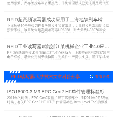
使用频繁、库存管控难等多重挑战，传统管理模式已无法满足现代医
院对高效、精准及安全的核心需求。而以RFID读写器为核心组件的智
能货架技术，正以“医疗耗材管理安全卫士”的角色，凭借与电子标
签、场景化定制天线的协同作用，为医疗耗材管理带来革命性解决方
RFID超高频读写器成功应用于上海地铁列车辅助追踪预警系统
案，开启智能化管理新篇章
上海地铁10号线曾因设备故障发生追尾事故，为此研发列车辅助追踪
预警系统。该系统含超高频读写器UR6258、耐火天线UA6070等设
备，读写器支持多协议通讯，耐火天线采用玻璃钢外壳。经选型定
制，2013年初安装运行，已成功应用于3条地铁线，此为超高频读写
器、耐火天线等成功应用案例，地铁安全性大增。
RFID工业读写器赋能浙江某机械企业工业4.0应用案例
RFID自动识别技术是“智能工厂”核心驱动力，上海营信RFID读写器与
电子标签、场景化定制天线协同，为柔性生产提供支撑。浙江某机械
公司引入含上海营信工业高频读写器HR9218的MES系统，搭配定制
天线与标签，构建智能生产体系。其读写器在协同、性价比等方面表
现出色，是工业4.0成功应用案例。
RFID读写器/天线技术文章科普分享
查看更多
ISO18000-3 M3 EPC Gen2 HF单件管理标签标准部分内容简介
2011年的时候，EPC Gen2联盟扩展了高频部分，到2011年9月5号的
时候，有关EPC Gen2 HF ILT(单件管理标签-Item Level Tag)的标准
就已经出来了，作为ISO15693(ISO1800-3 M1)的升级版本，
ISO18000-3 M3也在NXP等巨头的推动下，具备了和ISO1800-3
M2（PJM）的相抗衡的性能，不出所料，PJM只是作为“第二”的位置