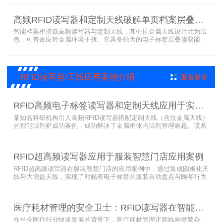
宗柜作为存储载体，借助高频读写器与电子标签的联动，实现档案快
速定位、存取。这种融合定制天线、抗金属天线、电子标签的智能管
高频RFID读写器和定制天线破解单页档案层叠识别难题
理方案，让档案管理更高效、精准。
智能档案柜搭载高频读写器与定制天线，其中抗金属天线设计尤为出
色，可有效应对金属环境干扰。它具备强大的电子标签层叠读取能
力，能精准识别绝密文件、人事档案、设计图纸、答题卡、银行印鉴
卡等各类资料。无论资料如何堆叠摆放，都能快速准确读取信息，为
重要资料管理提供高效、安全的解决方案，确保每一份文件资料都能
被妥善管理与精准追踪。
RFID读写器/天线应用案例介绍
查看更多
RFID高频电子标签读写器和定制天线应用于实验室试剂管理成功案例
某知名科研机构引入高频RFID读写器搭配定制天线（含抗金属天线）
的智能试剂柜成功案例，成功解决了金属柜体内试剂管理难题。该系
统通过高频电子标签读写器快速精准识别试剂标签，定制天线确保信
号无损传输，抗金属天线有效适应金属腔体环境，实现对贴有电子标
签的试剂实时盘点与位置追踪。
RFID超高频读写器应用于服装智慧门店应用案例
RFID超高频读写器在服装智慧门店的应用案例中，通过集成圆极化天
线与大增益天线，实现了对贴有电子标签的服装自动盘点与顾客行为
分析的双重突破。RFID读写器读写器结合高增益圆极化天线，精准捕
捉商品位置与试穿数据。系统实时更新库存状态，分析顾客偏好，为
门店提供爆款预测与精准营销支持。这一RFID应用案例不仅提升了管
医疗耗材管理的安全卫士：RFID读写器在智能货架新应用案例
理效率，更通过数据驱动决策，助力服装行业实现智慧化转型。
在当今医疗行业快速发展的背景下，医疗耗材管理正面临种类繁杂、