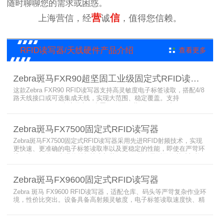
随时聊聊您的需求或困惑。
营
信
上海营信，经
诚
，值得您信赖。
RFID读写器/天线硬件产品介绍
查看更多
Zebra斑马FXR90超坚固工业级固定式RFID读写器
这款Zebra FXR90 RFID读写器支持高灵敏度电子标签读取，搭配4/8
路天线接口或可选集成天线，实现大范围、稳定覆盖。支持
PoE/PoE+、24V直流供电，内置Wi-Fi 6、蓝牙5.3、可选5G/GPS，
采用IP65/IP67密封与宽温设计，可在潮湿、多尘、高低温、振动环
境中长期稳定运行，为仓储、制造、物流、资产追踪提供高性能RFID
Zebra斑马FX7500固定式RFID读写器
识别能力。
Zebra斑马FX7500固定式RFID读写器采用先进RFID射频技术，实现
更快速、更准确的电子标签读取率以及更稳定的性能，即使在严苛环
境下也不例外。先进的射频技术与基于Linux的更灵活网络基础架构
相结合，集成了所需的工具和开放标准接口，可方便快捷地部署RFID
和后台应用程序。这个固定式RFID电子标签读写器可以更低的读写点
Zebra斑马FX9600固定式RFID读写器
平均成本提供稳定的高性能，更高的读写器灵敏度和更强的抗干扰能
力。
Zebra 斑马 FX9600 RFID读写器，适配仓库、码头等严苛复杂作业环
境，性价比突出。设备具备高射频灵敏度，电子标签读取速度快、精
准度高、读取距离更远，可适配高密度射频场景与复杂软件应用，实
现收货、入库、分拣、出库全流程库存自动化管理。支持内嵌程序、