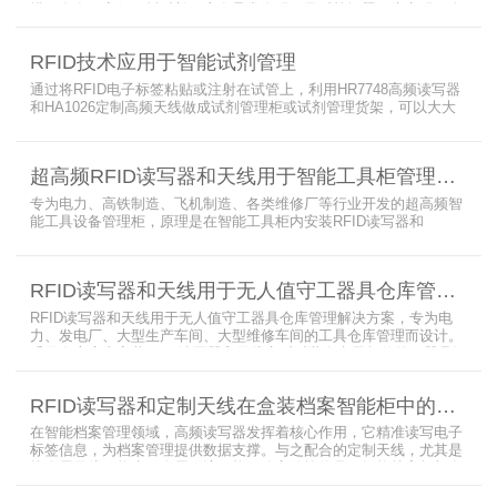
描，存在效率低、耗时长、库存异常发现不及时等问题。为实现无人
值守库房目标，基于无源物联网技术，方案采用 “中心节点+ 分布式
节点” 主从架构，依托超RFID读写器实现信号收发与数据处理，结合
RFID技术应用于智能试剂管理
超高频读写器、大增益天线、电子标签等核心设备，构建全流程自动
化物资管理方案。
通过将RFID电子标签粘贴或注射在试管上，利用HR7748高频读写器
和HA1026定制高频天线做成试剂管理柜或试剂管理货架，可以大大
提升实验室试剂管理的效率，实现试剂入库、存储、出库和盘点的自
动化管理。凭借着RFID识别标签的特有功能，管理者能够实时获取试
剂的信息，同时可以根据企业自身情况对试剂进行任意分类和设置控
超高频RFID读写器和天线用于智能工具柜管理方案
制权限。相对于传统的管理方式，智能试剂管理可以在提高管理效率
外，更加方便地实现对试剂
专为电力、高铁制造、飞机制造、各类维修厂等行业开发的超高频智
能工具设备管理柜，原理是在智能工具柜内安装RFID读写器和
UA2323超高频智能柜天线，借用和归还时使用UKA02控制器的APP
控制RFID读写器和天线扫描工具柜内工具上的电子标签，显示借还清
单以及库存工具清单，并采用刷卡、刷身份证、指纹或人脸识别对借
RFID读写器和天线用于无人值守工器具仓库管理解决方案
用人、归还人进行权限管理。
RFID读写器和天线用于无人值守工器具仓库管理解决方案，专为电
力、发电厂、大型生产车间、大型维修车间的工具仓库管理而设计。
采用在库房内安装RFID读写器和天线实时对装有电子标签的工器具识
别的方法，工具可在24小时内随时领取。租借及归还流程：工具需求
者在仓库门口刷员工证，按权限开门，在工具柜内选择工具后，滑动
RFID读写器和定制天线在盒装档案智能柜中的应用方案
卡片打开门，取出后关门以完成工具租赁流程。
在智能档案管理领域，高频读写器发挥着核心作用，它精准读写电子
标签信息，为档案管理提供数据支撑。与之配合的定制天线，尤其是
抗金属天线，能克服金属环境干扰，稳定传输信号。智能档案柜与卷
宗柜作为存储载体，借助高频读写器与电子标签的联动，实现档案快