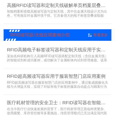
速定位、存取。这种融合定制天线、抗金属天线、电子标签的智能管
高频RFID读写器和定制天线破解单页档案层叠识别难题
理方案，让档案管理更高效、精准。
智能档案柜搭载高频读写器与定制天线，其中抗金属天线设计尤为出
色，可有效应对金属环境干扰。它具备强大的电子标签层叠读取能
力，能精准识别绝密文件、人事档案、设计图纸、答题卡、银行印鉴
卡等各类资料。无论资料如何堆叠摆放，都能快速准确读取信息，为
重要资料管理提供高效、安全的解决方案，确保每一份文件资料都能
被妥善管理与精准追踪。
RFID读写器/天线应用案例介绍
查看更多
RFID高频电子标签读写器和定制天线应用于实验室试剂管理成功案例
某知名科研机构引入高频RFID读写器搭配定制天线（含抗金属天线）
的智能试剂柜成功案例，成功解决了金属柜体内试剂管理难题。该系
统通过高频电子标签读写器快速精准识别试剂标签，定制天线确保信
号无损传输，抗金属天线有效适应金属腔体环境，实现对贴有电子标
签的试剂实时盘点与位置追踪。
RFID超高频读写器应用于服装智慧门店应用案例
RFID超高频读写器在服装智慧门店的应用案例中，通过集成圆极化天
线与大增益天线，实现了对贴有电子标签的服装自动盘点与顾客行为
分析的双重突破。RFID读写器读写器结合高增益圆极化天线，精准捕
捉商品位置与试穿数据。系统实时更新库存状态，分析顾客偏好，为
门店提供爆款预测与精准营销支持。这一RFID应用案例不仅提升了管
医疗耗材管理的安全卫士：RFID读写器在智能货架新应用案例
理效率，更通过数据驱动决策，助力服装行业实现智慧化转型。
在当今医疗行业快速发展的背景下，医疗耗材管理正面临种类繁杂、
使用频繁、库存管控难等多重挑战，传统管理模式已无法满足现代医