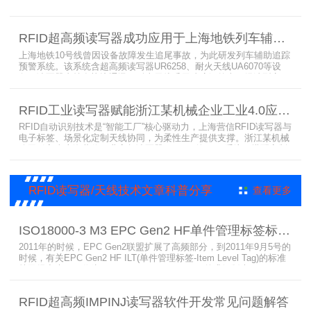
院对高效、精准及安全的核心需求。而以RFID读写器为核心组件的智
能货架技术，正以“医疗耗材管理安全卫士”的角色，凭借与电子标
签、场景化定制天线的协同作用，为医疗耗材管理带来革命性解决方
RFID超高频读写器成功应用于上海地铁列车辅助追踪预警系统
案，开启智能化管理新篇章
上海地铁10号线曾因设备故障发生追尾事故，为此研发列车辅助追踪
预警系统。该系统含超高频读写器UR6258、耐火天线UA6070等设
备，读写器支持多协议通讯，耐火天线采用玻璃钢外壳。经选型定
制，2013年初安装运行，已成功应用于3条地铁线，此为超高频读写
器、耐火天线等成功应用案例，地铁安全性大增。
RFID工业读写器赋能浙江某机械企业工业4.0应用案例
RFID自动识别技术是“智能工厂”核心驱动力，上海营信RFID读写器与
电子标签、场景化定制天线协同，为柔性生产提供支撑。浙江某机械
公司引入含上海营信工业高频读写器HR9218的MES系统，搭配定制
天线与标签，构建智能生产体系。其读写器在协同、性价比等方面表
现出色，是工业4.0成功应用案例。
RFID读写器/天线技术文章科普分享
查看更多
ISO18000-3 M3 EPC Gen2 HF单件管理标签标准部分内容简介
2011年的时候，EPC Gen2联盟扩展了高频部分，到2011年9月5号的
时候，有关EPC Gen2 HF ILT(单件管理标签-Item Level Tag)的标准
就已经出来了，作为ISO15693(ISO1800-3 M1)的升级版本，
ISO18000-3 M3也在NXP等巨头的推动下，具备了和ISO1800-3
M2（PJM）的相抗衡的性能，不出所料，PJM只是作为“第二”的位置
RFID超高频IMPINJ读写器软件开发常见问题解答
存在。IS