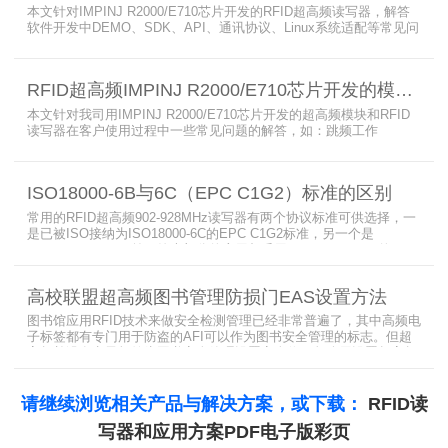
本文针对IMPINJ R2000/E710芯片开发的RFID超高频读写器，解答
软件开发中DEMO、SDK、API、通讯协议、Linux系统适配等常见问
题，涵盖RFID读写器操作要点、超高频电子标签阅读器功能适配、定
制天线应用注意事项及手持终端开发相关疑问，为开发人员提供实用
参考。
RFID超高频IMPINJ R2000/E710芯片开发的模块和读写器使用问题解答
本文针对我司用IMPINJ R2000/E710芯片开发的超高频模块和RFID
读写器在客户使用过程中一些常见问题的解答，如：跳频工作
(FHSS)，调制方式(ASK)，网口波特率，GPIO光耦，外接POE供
电，手持机天线，回波损耗，陶瓷天线，电磁波反射，实时模式盘存
标签，缓存模式，R2000模块性能，读写器缓存可以容纳多少张电子
ISO18000-6B与6C（EPC C1G2）标准的区别
标签等。
常用的RFID超高频902-928MHz读写器有两个协议标准可供选择，一
是已被ISO接纳为ISO18000-6C的EPC C1G2标准，另一个是
ISO18000-6B。目前，绝大部分的应用都采用了ISO18000-6C的EPC
C1G2标准标准。那么，这两个标准都是什么意思呢？在标签容量、
读取距离、读取速度、多标签阅读性能上各有什么优点和缺点呢。
高校联盟超高频图书管理防损门EAS设置方法
图书馆应用RFID技术来做安全检测管理已经非常普遍了，其中高频电
子标签都有专门用于防盗的AFI可以作为图书安全管理的标志。但超
高频并没有电子标签为图书安全管理设置安全位，怎么用设置超高频
标签的EAS就非常重要了。
请继续浏览相关产品与解决方案，或下载：
RFID读
写器和应用方案PDF电子版彩页