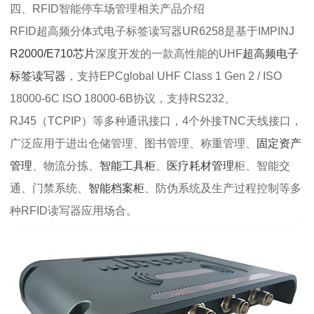
四、RFID智能停车场管理
相关产品介绍
RFID超高频分体式电子标签读写器UR6258是基于IMPINJ
R2000/E710芯片
深度开发的一款高性能的UHF
超高频电子
标签
读写器
，支持EPCglobal UHF Class 1 Gen 2 / ISO
18000-6C ISO 18000-6B协议，支持RS232、
RJ45（TCPIP）等多种通讯接口，4个外接TNC天线接口，
广泛应用于进出仓储管理、图书管理、称重管理、
固定资产
管理
、物流分拣、
智能工具柜
、
医疗耗材管理
柜、智能交
通、门禁系统、
智能档案柜
、防伪系统及生产过程控制等多
种RFID读写器应用场合。