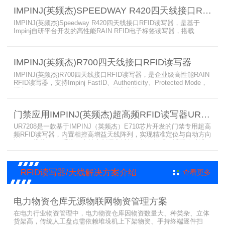
POE/POE + 供电，部署便捷、射频输出稳定；多天线端口设计覆盖
IMPINJ(英频杰)SPEEDWAY R420四天线接口RFID读写器
范围广，耐高低温、防尘防潮，有效降低部署与运维总成本。
IMPINJ(英频杰)Speedway R420四天线接口RFID读写器，是基于
Impinj自研平台开发的高性能RAIN RFID电子标签读写器，搭载
AutoPilot自动优化技术，支持PoE与DC双供电，性能可靠、抗干扰
强，适配多行业高要求场景，是专业高效的企业级RFID读写器，可精
准识别各类电子标签。​
IMPINJ(英频杰)R700四天线接口RFID读写器
IMPINJ(英频杰)R700四天线接口RFID读写器，是企业级高性能RAIN
RFID读写器，支持Impinj FastID、Authenticity、Protected Mode，
配备Impinj IoT Device Interface，原生支持MQTT、REST API、
LLRP v1.0.1协议，性能强劲、抗干扰强，适配多行业高吞吐场景，
是专业可靠的企业级RFID读写器。​
门禁应用IMPINJ(英频杰)超高频RFID读写器UR7208
UR7208是一款基于IMPINJ（英频杰）E710芯片开发的门禁专用超高
频RFID读写器，内置相控高增益天线阵列，实现精准定位与自动方向
识别，搭载Linux系统，支持定制语音播报，抗干扰强，适配仓储进
出、服装门店防盗等门禁场景，性能卓越且支持二次开发，是门禁应
用的优选RFID读写器。
RFID读写器/天线解决方案介绍
查看更多
电力物资仓库无源物联网物资管理方案
在电力行业物资管理中，电力物资仓库因物资数量大、种类杂、立体
货架高，传统人工盘点需依赖堆垛机上下架物资、手持终端逐件扫