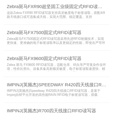
Zebra斑马FXR90超坚固工业级固定式RFID读写器
这款Zebra FXR90 RFID读写器支持高灵敏度电子标签读取，搭配4/8
路天线接口或可选集成天线，实现大范围、稳定覆盖。支持
PoE/PoE+、24V直流供电，内置Wi-Fi 6、蓝牙5.3、可选5G/GPS，
采用IP65/IP67密封与宽温设计，可在潮湿、多尘、高低温、振动环
境中长期稳定运行，为仓储、制造、物流、资产追踪提供高性能RFID
Zebra斑马FX7500固定式RFID读写器
识别能力。
Zebra斑马FX7500固定式RFID读写器采用先进RFID射频技术，实现
更快速、更准确的电子标签读取率以及更稳定的性能，即使在严苛环
境下也不例外。先进的射频技术与基于Linux的更灵活网络基础架构
相结合，集成了所需的工具和开放标准接口，可方便快捷地部署RFID
和后台应用程序。这个固定式RFID电子标签读写器可以更低的读写点
Zebra斑马FX9600固定式RFID读写器
平均成本提供稳定的高性能，更高的读写器灵敏度和更强的抗干扰能
力。
Zebra 斑马 FX9600 RFID读写器，适配仓库、码头等严苛复杂作业环
境，性价比突出。设备具备高射频灵敏度，电子标签读取速度快、精
准度高、读取距离更远，可适配高密度射频场景与复杂软件应用，实
现收货、入库、分拣、出库全流程库存自动化管理。支持内嵌程序、
POE/POE + 供电，部署便捷、射频输出稳定；多天线端口设计覆盖
IMPINJ(英频杰)SPEEDWAY R420四天线接口RFID读写器
范围广，耐高低温、防尘防潮，有效降低部署与运维总成本。
IMPINJ(英频杰)Speedway R420四天线接口RFID读写器，是基于
Impinj自研平台开发的高性能RAIN RFID电子标签读写器，搭载
AutoPilot自动优化技术，支持PoE与DC双供电，性能可靠、抗干扰
强，适配多行业高要求场景，是专业高效的企业级RFID读写器，可精
准识别各类电子标签。​
IMPINJ(英频杰)R700四天线接口RFID读写器