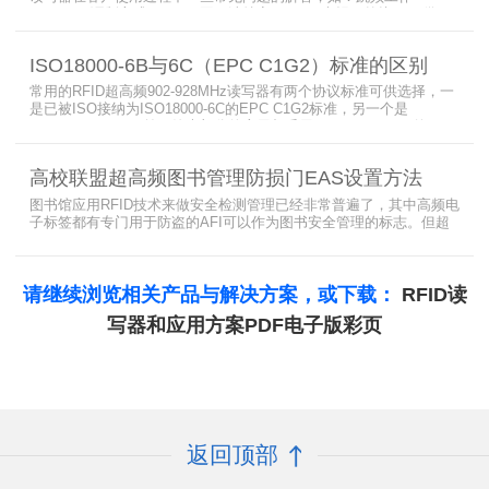
(FHSS)，调制方式(ASK)，网口波特率，GPIO光耦，外接POE供
电，手持机天线，回波损耗，陶瓷天线，电磁波反射，实时模式盘存
标签，缓存模式，R2000模块性能，读写器缓存可以容纳多少张电子
ISO18000-6B与6C（EPC C1G2）标准的区别
标签等。
常用的RFID超高频902-928MHz读写器有两个协议标准可供选择，一
是已被ISO接纳为ISO18000-6C的EPC C1G2标准，另一个是
ISO18000-6B。目前，绝大部分的应用都采用了ISO18000-6C的EPC
C1G2标准标准。那么，这两个标准都是什么意思呢？在标签容量、
读取距离、读取速度、多标签阅读性能上各有什么优点和缺点呢。
高校联盟超高频图书管理防损门EAS设置方法
图书馆应用RFID技术来做安全检测管理已经非常普遍了，其中高频电
子标签都有专门用于防盗的AFI可以作为图书安全管理的标志。但超
高频并没有电子标签为图书安全管理设置安全位，怎么用设置超高频
标签的EAS就非常重要了。
请继续浏览相关产品与解决方案，或下载：
RFID读
写器和应用方案PDF电子版彩页
返回顶部