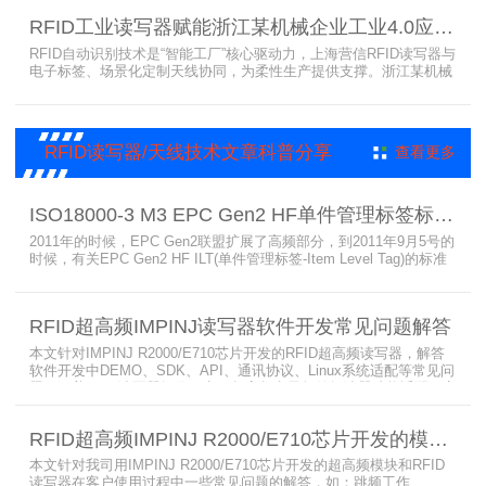
器、耐火天线等成功应用案例，地铁安全性大增。
RFID工业读写器赋能浙江某机械企业工业4.0应用案例
RFID自动识别技术是“智能工厂”核心驱动力，上海营信RFID读写器与
电子标签、场景化定制天线协同，为柔性生产提供支撑。浙江某机械
公司引入含上海营信工业高频读写器HR9218的MES系统，搭配定制
天线与标签，构建智能生产体系。其读写器在协同、性价比等方面表
现出色，是工业4.0成功应用案例。
RFID读写器/天线技术文章科普分享
查看更多
ISO18000-3 M3 EPC Gen2 HF单件管理标签标准部分内容简介
2011年的时候，EPC Gen2联盟扩展了高频部分，到2011年9月5号的
时候，有关EPC Gen2 HF ILT(单件管理标签-Item Level Tag)的标准
就已经出来了，作为ISO15693(ISO1800-3 M1)的升级版本，
ISO18000-3 M3也在NXP等巨头的推动下，具备了和ISO1800-3
M2（PJM）的相抗衡的性能，不出所料，PJM只是作为“第二”的位置
RFID超高频IMPINJ读写器软件开发常见问题解答
存在。IS
本文针对IMPINJ R2000/E710芯片开发的RFID超高频读写器，解答
软件开发中DEMO、SDK、API、通讯协议、Linux系统适配等常见问
题，涵盖RFID读写器操作要点、超高频电子标签阅读器功能适配、定
制天线应用注意事项及手持终端开发相关疑问，为开发人员提供实用
参考。
RFID超高频IMPINJ R2000/E710芯片开发的模块和读写器使用问题解答
本文针对我司用IMPINJ R2000/E710芯片开发的超高频模块和RFID
读写器在客户使用过程中一些常见问题的解答，如：跳频工作