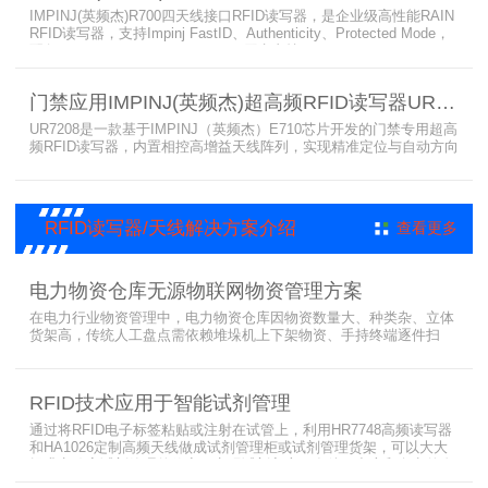
IMPINJ(英频杰)R700四天线接口RFID读写器，是企业级高性能RAIN
RFID读写器，支持Impinj FastID、Authenticity、Protected Mode，
配备Impinj IoT Device Interface，原生支持MQTT、REST API、
LLRP v1.0.1协议，性能强劲、抗干扰强，适配多行业高吞吐场景，
是专业可靠的企业级RFID读写器。​
门禁应用IMPINJ(英频杰)超高频RFID读写器UR7208
UR7208是一款基于IMPINJ（英频杰）E710芯片开发的门禁专用超高
频RFID读写器，内置相控高增益天线阵列，实现精准定位与自动方向
识别，搭载Linux系统，支持定制语音播报，抗干扰强，适配仓储进
出、服装门店防盗等门禁场景，性能卓越且支持二次开发，是门禁应
用的优选RFID读写器。
RFID读写器/天线解决方案介绍
查看更多
电力物资仓库无源物联网物资管理方案
在电力行业物资管理中，电力物资仓库因物资数量大、种类杂、立体
货架高，传统人工盘点需依赖堆垛机上下架物资、手持终端逐件扫
描，存在效率低、耗时长、库存异常发现不及时等问题。为实现无人
值守库房目标，基于无源物联网技术，方案采用 “中心节点+ 分布式
节点” 主从架构，依托超RFID读写器实现信号收发与数据处理，结合
RFID技术应用于智能试剂管理
超高频读写器、大增益天线、电子标签等核心设备，构建全流程自动
化物资管理方案。
通过将RFID电子标签粘贴或注射在试管上，利用HR7748高频读写器
和HA1026定制高频天线做成试剂管理柜或试剂管理货架，可以大大
提升实验室试剂管理的效率，实现试剂入库、存储、出库和盘点的自
动化管理。凭借着RFID识别标签的特有功能，管理者能够实时获取试