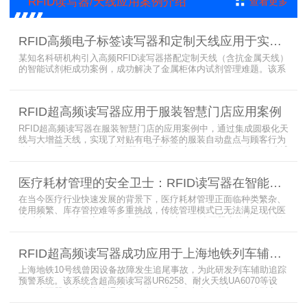
RFID读写器/天线应用案例介绍
查看更多
RFID高频电子标签读写器和定制天线应用于实验室试剂管理成功案例
某知名科研机构引入高频RFID读写器搭配定制天线（含抗金属天线）
的智能试剂柜成功案例，成功解决了金属柜体内试剂管理难题。该系
统通过高频电子标签读写器快速精准识别试剂标签，定制天线确保信
号无损传输，抗金属天线有效适应金属腔体环境，实现对贴有电子标
签的试剂实时盘点与位置追踪。
RFID超高频读写器应用于服装智慧门店应用案例
RFID超高频读写器在服装智慧门店的应用案例中，通过集成圆极化天
线与大增益天线，实现了对贴有电子标签的服装自动盘点与顾客行为
分析的双重突破。RFID读写器读写器结合高增益圆极化天线，精准捕
捉商品位置与试穿数据。系统实时更新库存状态，分析顾客偏好，为
门店提供爆款预测与精准营销支持。这一RFID应用案例不仅提升了管
医疗耗材管理的安全卫士：RFID读写器在智能货架新应用案例
理效率，更通过数据驱动决策，助力服装行业实现智慧化转型。
在当今医疗行业快速发展的背景下，医疗耗材管理正面临种类繁杂、
使用频繁、库存管控难等多重挑战，传统管理模式已无法满足现代医
院对高效、精准及安全的核心需求。而以RFID读写器为核心组件的智
能货架技术，正以“医疗耗材管理安全卫士”的角色，凭借与电子标
签、场景化定制天线的协同作用，为医疗耗材管理带来革命性解决方
RFID超高频读写器成功应用于上海地铁列车辅助追踪预警系统
案，开启智能化管理新篇章
上海地铁10号线曾因设备故障发生追尾事故，为此研发列车辅助追踪
预警系统。该系统含超高频读写器UR6258、耐火天线UA6070等设
备，读写器支持多协议通讯，耐火天线采用玻璃钢外壳。经选型定
制，2013年初安装运行，已成功应用于3条地铁线，此为超高频读写