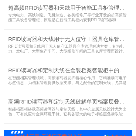
剂的信息，同时可以根据企业自身情况对试剂进行任意分类和设置控
超高频RFID读写器和天线用于智能工具柜管理方案
制权限。相对于传统的管理方式，智能试剂管理可以在提高管理效率
外，更加方便地实现对试剂
专为电力、高铁制造、飞机制造、各类维修厂等行业开发的超高频智
能工具设备管理柜，原理是在智能工具柜内安装RFID读写器和
UA2323超高频智能柜天线，借用和归还时使用UKA02控制器的APP
控制RFID读写器和天线扫描工具柜内工具上的电子标签，显示借还清
单以及库存工具清单，并采用刷卡、刷身份证、指纹或人脸识别对借
RFID读写器和天线用于无人值守工器具仓库管理解决方案
用人、归还人进行权限管理。
RFID读写器和天线用于无人值守工器具仓库管理解决方案，专为电
力、发电厂、大型生产车间、大型维修车间的工具仓库管理而设计。
采用在库房内安装RFID读写器和天线实时对装有电子标签的工器具识
别的方法，工具可在24小时内随时领取。租借及归还流程：工具需求
者在仓库门口刷员工证，按权限开门，在工具柜内选择工具后，滑动
RFID读写器和定制天线在盒装档案智能柜中的应用方案
卡片打开门，取出后关门以完成工具租赁流程。
在智能档案管理领域，高频读写器发挥着核心作用，它精准读写电子
标签信息，为档案管理提供数据支撑。与之配合的定制天线，尤其是
抗金属天线，能克服金属环境干扰，稳定传输信号。智能档案柜与卷
宗柜作为存储载体，借助高频读写器与电子标签的联动，实现档案快
速定位、存取。这种融合定制天线、抗金属天线、电子标签的智能管
高频RFID读写器和定制天线破解单页档案层叠识别难题
理方案，让档案管理更高效、精准。
智能档案柜搭载高频读写器与定制天线，其中抗金属天线设计尤为出
色，可有效应对金属环境干扰。它具备强大的电子标签层叠读取能
力，能精准识别绝密文件、人事档案、设计图纸、答题卡、银行印鉴
卡等各类资料。无论资料如何堆叠摆放，都能快速准确读取信息，为
重要资料管理提供高效、安全的解决方案，确保每一份文件资料都能
被妥善管理与精准追踪。