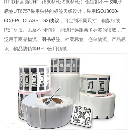
RFID超高频UHF（860MHz-960MHz）铝蚀刻
不干胶电子
标签
UT6757采用独特的标签天线设计，采用
ISO18000-
6C(EPC CLASS1 G2)协议
，可定制不同尺寸、铜版纸或
PET材质、以及不同印刷，能进行远距离多标签的读取，广
泛用于商品物流、
图书标签
、档案标签、仓储物流、产品标
识、物品防伪等
RFID
应用领域。