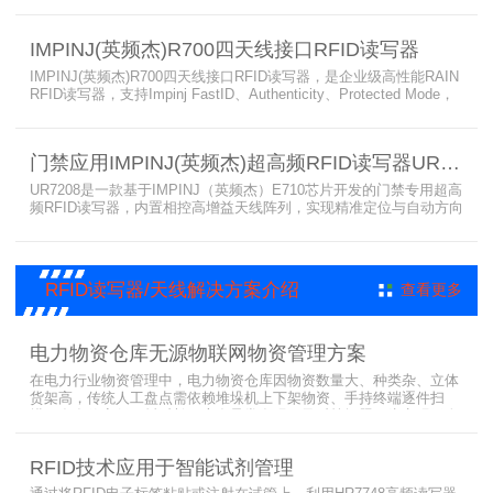
强，适配多行业高要求场景，是专业高效的企业级RFID读写器，可精
准识别各类电子标签。​
IMPINJ(英频杰)R700四天线接口RFID读写器
IMPINJ(英频杰)R700四天线接口RFID读写器，是企业级高性能RAIN
RFID读写器，支持Impinj FastID、Authenticity、Protected Mode，
配备Impinj IoT Device Interface，原生支持MQTT、REST API、
LLRP v1.0.1协议，性能强劲、抗干扰强，适配多行业高吞吐场景，
是专业可靠的企业级RFID读写器。​
门禁应用IMPINJ(英频杰)超高频RFID读写器UR7208
UR7208是一款基于IMPINJ（英频杰）E710芯片开发的门禁专用超高
频RFID读写器，内置相控高增益天线阵列，实现精准定位与自动方向
识别，搭载Linux系统，支持定制语音播报，抗干扰强，适配仓储进
出、服装门店防盗等门禁场景，性能卓越且支持二次开发，是门禁应
用的优选RFID读写器。
RFID读写器/天线解决方案介绍
查看更多
电力物资仓库无源物联网物资管理方案
在电力行业物资管理中，电力物资仓库因物资数量大、种类杂、立体
货架高，传统人工盘点需依赖堆垛机上下架物资、手持终端逐件扫
描，存在效率低、耗时长、库存异常发现不及时等问题。为实现无人
值守库房目标，基于无源物联网技术，方案采用 “中心节点+ 分布式
节点” 主从架构，依托超RFID读写器实现信号收发与数据处理，结合
RFID技术应用于智能试剂管理
超高频读写器、大增益天线、电子标签等核心设备，构建全流程自动
化物资管理方案。