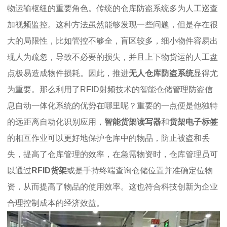
物运输枢纽的重要角色。传统的仓库防盗系统多为人工巡查
加视频监控。这种方法虽然能够发现一些问题，但是存在很
大的局限性，比如管控不够全，盲区较多，细小物件容易出
现人为疏忽，导致不必要的损失，并且上下物货运的人工盘
点极易造成物件损耗。因此，推进
无人仓库防盗系统
显得尤
为重要。那么利用了RFID射频技术的智能仓储管理防盗信
息自动一体化系统的优势在哪里呢？重要的一点便是他独特
的远距离自动化识别应用，
智能货架读写器
和
货架电子标签
的相互作业可以更好地保护仓库中的物品，防止被盗和丢
失，提高了仓库管理的效率，在急需物资时，仓库管理员可
以通过
RFID货架
或是手持终端查询仓储位置并准确定位物
资，从而提高了物品的使用效率。这也符合科技创新为企业
合理控制成本的经济效益。