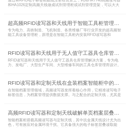
通过将RFID电子标签粘贴或注射在试管上，利用HR7748高频读写器
和HA1026定制高频天线做成试剂管理柜或试剂管理货架，可以大大
提升实验室试剂管理的效率，实现试剂入库、存储、出库和盘点的自
动化管理。凭借着RFID识别标签的特有功能，管理者能够实时获取试
剂的信息，同时可以根据企业自身情况对试剂进行任意分类和设置控
超高频RFID读写器和天线用于智能工具柜管理方案
制权限。相对于传统的管理方式，智能试剂管理可以在提高管理效率
外，更加方便地实现对试剂
专为电力、高铁制造、飞机制造、各类维修厂等行业开发的超高频智
能工具设备管理柜，原理是在智能工具柜内安装RFID读写器和
UA2323超高频智能柜天线，借用和归还时使用UKA02控制器的APP
控制RFID读写器和天线扫描工具柜内工具上的电子标签，显示借还清
单以及库存工具清单，并采用刷卡、刷身份证、指纹或人脸识别对借
RFID读写器和天线用于无人值守工器具仓库管理解决方案
用人、归还人进行权限管理。
RFID读写器和天线用于无人值守工器具仓库管理解决方案，专为电
力、发电厂、大型生产车间、大型维修车间的工具仓库管理而设计。
采用在库房内安装RFID读写器和天线实时对装有电子标签的工器具识
别的方法，工具可在24小时内随时领取。租借及归还流程：工具需求
者在仓库门口刷员工证，按权限开门，在工具柜内选择工具后，滑动
RFID读写器和定制天线在盒装档案智能柜中的应用方案
卡片打开门，取出后关门以完成工具租赁流程。
在智能档案管理领域，高频读写器发挥着核心作用，它精准读写电子
标签信息，为档案管理提供数据支撑。与之配合的定制天线，尤其是
抗金属天线，能克服金属环境干扰，稳定传输信号。智能档案柜与卷
宗柜作为存储载体，借助高频读写器与电子标签的联动，实现档案快
速定位、存取。这种融合定制天线、抗金属天线、电子标签的智能管
高频RFID读写器和定制天线破解单页档案层叠识别难题
理方案，让档案管理更高效、精准。
智能档案柜搭载高频读写器与定制天线，其中抗金属天线设计尤为出
色，可有效应对金属环境干扰。它具备强大的电子标签层叠读取能
力，能精准识别绝密文件、人事档案、设计图纸、答题卡、银行印鉴