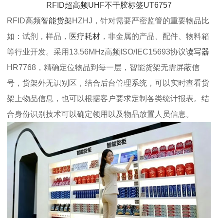
RFID超高频UHF不干胶标签UT6757
RFID高频
智能货架
HZHJ，针对需要严密监管的重要物品比
如：试剂，样品，
医疗耗材
，非金属的产品、配件、物料箱
等行业开发。采用13.56MHz高频ISO/IEC15693协议
读写器
HR7768，精确定位物品到每一层，智能货架无需屏蔽信
号，货架外无识别区，结合后台管理系统，可以实时查看货
架上物品信息，也可以根据客户要求定制各类统计报表。结
合身份识别技术可以确定领用以及物品放置人员信息。