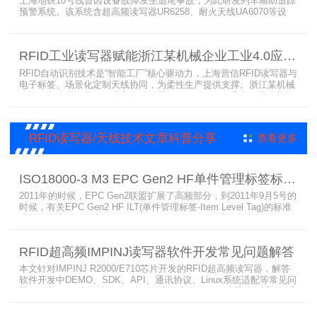
上海地铁10号线曾因设备故障发生追尾事故，为此研发列车辅助追踪
预警系统。该系统含超高频读写器UR6258、耐火天线UA6070等设
备，读写器支持多协议通讯，耐火天线采用玻璃钢外壳。经选型定
制，2013年初安装运行，已成功应用于3条地铁线，此为超高频读写
器、耐火天线等成功应用案例，地铁安全性大增。
RFID工业读写器赋能浙江某机械企业工业4.0应用案例
RFID自动识别技术是“智能工厂”核心驱动力，上海营信RFID读写器与
电子标签、场景化定制天线协同，为柔性生产提供支撑。浙江某机械
公司引入含上海营信工业高频读写器HR9218的MES系统，搭配定制
天线与标签，构建智能生产体系。其读写器在协同、性价比等方面表
现出色，是工业4.0成功应用案例。
RFID读写器/天线技术文章科普分享
查看更多
ISO18000-3 M3 EPC Gen2 HF单件管理标签标准部分内容简介
2011年的时候，EPC Gen2联盟扩展了高频部分，到2011年9月5号的
时候，有关EPC Gen2 HF ILT(单件管理标签-Item Level Tag)的标准
就已经出来了，作为ISO15693(ISO1800-3 M1)的升级版本，
ISO18000-3 M3也在NXP等巨头的推动下，具备了和ISO1800-3
M2（PJM）的相抗衡的性能，不出所料，PJM只是作为“第二”的位置
RFID超高频IMPINJ读写器软件开发常见问题解答
存在。IS
本文针对IMPINJ R2000/E710芯片开发的RFID超高频读写器，解答
软件开发中DEMO、SDK、API、通讯协议、Linux系统适配等常见问
题，涵盖RFID读写器操作要点、超高频电子标签阅读器功能适配、定
制天线应用注意事项及手持终端开发相关疑问，为开发人员提供实用
参考。