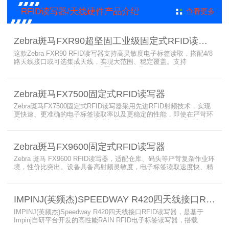
RFID读写器/天线硬件产品介绍
查看更多
Zebra斑马FXR90超坚固工业级固定式RFID读写器
这款Zebra FXR90 RFID读写器支持高灵敏度电子标签读取，搭配4/8
路天线接口或可选集成天线，实现大范围、稳定覆盖。支持
PoE/PoE+、24V直流供电，内置Wi-Fi 6、蓝牙5.3、可选5G/GPS，
采用IP65/IP67密封与宽温设计，可在潮湿、多尘、高低温、振动环
境中长期稳定运行，为仓储、制造、物流、资产追踪提供高性能RFID
Zebra斑马FX7500固定式RFID读写器
识别能力。
Zebra斑马FX7500固定式RFID读写器采用先进RFID射频技术，实现
更快速、更准确的电子标签读取率以及更稳定的性能，即使在严苛环
境下也不例外。先进的射频技术与基于Linux的更灵活网络基础架构
相结合，集成了所需的工具和开放标准接口，可方便快捷地部署RFID
和后台应用程序。这个固定式RFID电子标签读写器可以更低的读写点
Zebra斑马FX9600固定式RFID读写器
平均成本提供稳定的高性能，更高的读写器灵敏度和更强的抗干扰能
力。
Zebra 斑马 FX9600 RFID读写器，适配仓库、码头等严苛复杂作业环
境，性价比突出。设备具备高射频灵敏度，电子标签读取速度快、精
准度高、读取距离更远，可适配高密度射频场景与复杂软件应用，实
现收货、入库、分拣、出库全流程库存自动化管理。支持内嵌程序、
POE/POE + 供电，部署便捷、射频输出稳定；多天线端口设计覆盖
IMPINJ(英频杰)SPEEDWAY R420四天线接口RFID读写器
范围广，耐高低温、防尘防潮，有效降低部署与运维总成本。
IMPINJ(英频杰)Speedway R420四天线接口RFID读写器，是基于
Impinj自研平台开发的高性能RAIN RFID电子标签读写器，搭载
AutoPilot自动优化技术，支持PoE与DC双供电，性能可靠、抗干扰