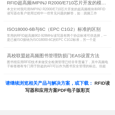
RFID超高频IMPINJ R2000/E710芯片开发的模块和读写器使用问题解答
本文针对我司用IMPINJ R2000/E710芯片开发的超高频模块和RFID
读写器在客户使用过程中一些常见问题的解答，如：跳频工作
(FHSS)，调制方式(ASK)，网口波特率，GPIO光耦，外接POE供
电，手持机天线，回波损耗，陶瓷天线，电磁波反射，实时模式盘存
标签，缓存模式，R2000模块性能，读写器缓存可以容纳多少张电子
ISO18000-6B与6C（EPC C1G2）标准的区别
标签等。
常用的RFID超高频902-928MHz读写器有两个协议标准可供选择，一
是已被ISO接纳为ISO18000-6C的EPC C1G2标准，另一个是
ISO18000-6B。目前，绝大部分的应用都采用了ISO18000-6C的EPC
C1G2标准标准。那么，这两个标准都是什么意思呢？在标签容量、
读取距离、读取速度、多标签阅读性能上各有什么优点和缺点呢。
高校联盟超高频图书管理防损门EAS设置方法
图书馆应用RFID技术来做安全检测管理已经非常普遍了，其中高频电
子标签都有专门用于防盗的AFI可以作为图书安全管理的标志。但超
高频并没有电子标签为图书安全管理设置安全位，怎么用设置超高频
标签的EAS就非常重要了。
请继续浏览相关产品与解决方案，或下载：
RFID读
写器和应用方案PDF电子版彩页