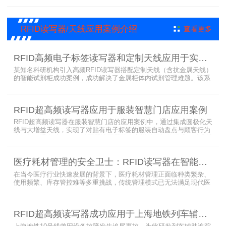
卡等各类资料。无论资料如何堆叠摆放，都能快速准确读取信息，为
重要资料管理提供高效、安全的解决方案，确保每一份文件资料都能
被妥善管理与精准追踪。
RFID读写器/天线应用案例介绍
查看更多
RFID高频电子标签读写器和定制天线应用于实验室试剂管理成功案例
某知名科研机构引入高频RFID读写器搭配定制天线（含抗金属天线）
的智能试剂柜成功案例，成功解决了金属柜体内试剂管理难题。该系
统通过高频电子标签读写器快速精准识别试剂标签，定制天线确保信
号无损传输，抗金属天线有效适应金属腔体环境，实现对贴有电子标
签的试剂实时盘点与位置追踪。
RFID超高频读写器应用于服装智慧门店应用案例
RFID超高频读写器在服装智慧门店的应用案例中，通过集成圆极化天
线与大增益天线，实现了对贴有电子标签的服装自动盘点与顾客行为
分析的双重突破。RFID读写器读写器结合高增益圆极化天线，精准捕
捉商品位置与试穿数据。系统实时更新库存状态，分析顾客偏好，为
门店提供爆款预测与精准营销支持。这一RFID应用案例不仅提升了管
医疗耗材管理的安全卫士：RFID读写器在智能货架新应用案例
理效率，更通过数据驱动决策，助力服装行业实现智慧化转型。
在当今医疗行业快速发展的背景下，医疗耗材管理正面临种类繁杂、
使用频繁、库存管控难等多重挑战，传统管理模式已无法满足现代医
院对高效、精准及安全的核心需求。而以RFID读写器为核心组件的智
能货架技术，正以“医疗耗材管理安全卫士”的角色，凭借与电子标
签、场景化定制天线的协同作用，为医疗耗材管理带来革命性解决方
RFID超高频读写器成功应用于上海地铁列车辅助追踪预警系统
案，开启智能化管理新篇章