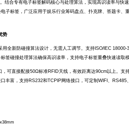
JM）。结合专有电子标签解码核心与处理算法，实现高识读率与快速
叠电子标签，广泛应用于娱乐行业筹码盘点、扑克牌、答题卡、
优势
8采用全新防碰撞算法设计，无需人工调节。支持ISO/IEC 18000-3 M
子标签碰撞处理算法确保高识读率，支持电子标签重叠快速读取
接口，可直接配接50Ω标准RFID天线，有效距离达90cm以上
丰富，支持RS232和TCPIP网络接口，可定制WIFI、RS48
x38mm