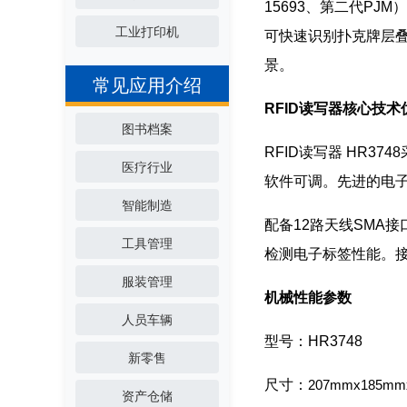
15693、第二代P
工业打印机
可快速识别扑克牌层
景。
常见应用介绍
RFID读写器核心技术
图书档案
RFID读写器 HR374
医疗行业
软件可调。先进的电
智能制造
配备12路天线SMA
工具管理
检测电子标签性能。接口
服装管理
机械性能参数
人员车辆
型号：HR3748
新零售
尺寸：
207mmx185mm
资产仓储