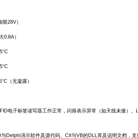
极限28V）
大0.8A）
5°C
5°C
25°C（无凝露）
RFID电子标签读写器工作正常，闪烁表示异常（如天线未接）。
与Delphi演示软件及源代码、C#与VB的DLL库及说明文档，