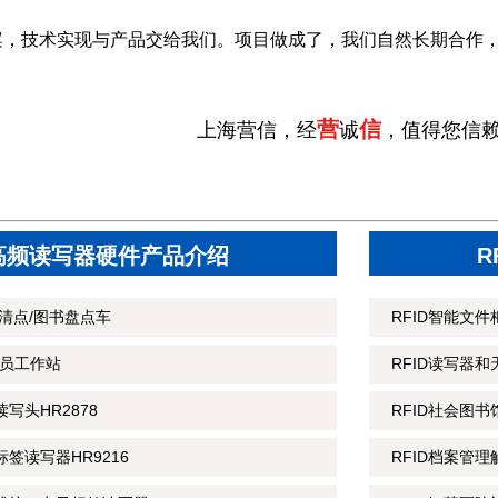
案，技术实现与产品交给我们。项目做成了，我们自然长期合作
营
信
上海营信，经
诚
，值得您信
D高频读写器硬件产品介绍
R
藏清点/图书盘点车
RFID智能文件
馆员工作站
RFID读写器
写头HR2878
RFID社会图书
标签读写器HR9216
RFID档案管